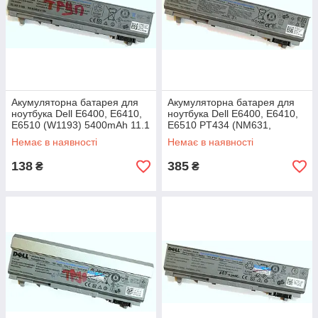
Акумуляторна батарея для
Акумуляторна батарея для
ноутбука Dell E6400, E6410,
ноутбука Dell E6400, E6410,
E6510 (W1193) 5400mAh 11.1
E6510 PT434 (NM631,
V Li-ion Б/В - МІНУС
KY265) 5000mAh 11.1 V Li-ion
Немає в наявності
Немає в наявності
Б/В
138
385
₴
₴