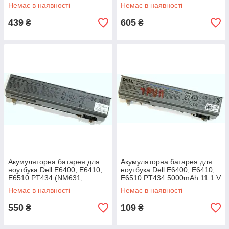
Li-ion Б/У
KY265) 5800mAh 11.1 V Li-ion
Немає в наявності
Немає в наявності
Б/В
439
605
₴
₴
Акумуляторна батарея для
Акумуляторна батарея для
ноутбука Dell E6400, E6410,
ноутбука Dell E6400, E6410,
E6510 PT434 (NM631,
E6510 PT434 5000mAh 11.1 V
KY265) 5200mAh 11.1 V Li-ion
Li-ion Б/У - МІНУС
Немає в наявності
Немає в наявності
Б/В
550
109
₴
₴