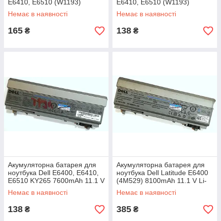
E6410, E6510 (W1193)
E6410, E6510 (W1193)
5400mAh 11.1V Li-ion Б/У
5400mAh 11.1 V Li-ion Б/В
Немає в наявності
Немає в наявності
165
138
₴
₴
Акумуляторна батарея для
Акумуляторна батарея для
ноутбука Dell E6400, E6410,
ноутбука Dell Latitude E6400
E6510 KY265 7600mAh 11.1 V
(4M529) 8100mAh 11.1 V Li-
Li-ion Б/В - МІНУС
ion Б/В
Немає в наявності
Немає в наявності
138
385
₴
₴