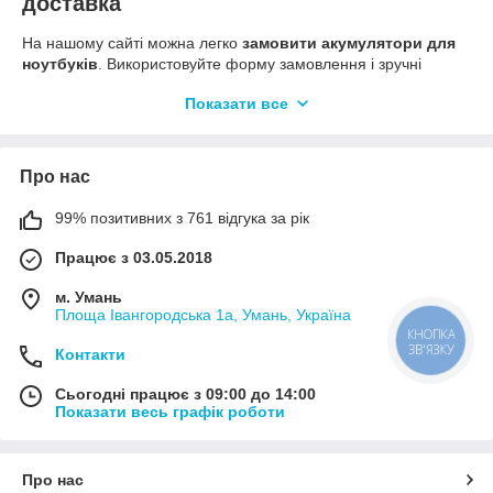
доставка
На нашому сайті можна легко
замовити акумулятори для
ноутбуків
. Використовуйте форму замовлення і зручні
платіжні системи. Тим, хто купує у нас вперше, пропонуємо
Показати все
варіант «Купівля без ризику» або оплату товару післяплатою.
Наші фахівці надійно та ретельно запакують товар. Якщо АКБ
вам терміново знадобилася, зробіть замовлення до 12.00 – і
ми відправимо товар в той же день. Терміни доставки будуть
Про нас
залежати від графіка роботи компаній «Нова Пошта»,
«Укрпошта», «Джастін». Доступна доставка кур'єрською
99% позитивних з 761 відгука за рік
службою.
Працює з 03.05.2018
м. Умань
Площа Івангородська 1а, Умань, Україна
КНОПКА
ЗВ'ЯЗКУ
Контакти
Сьогодні працює з 09:00 до 14:00
Показати весь графік роботи
Про нас