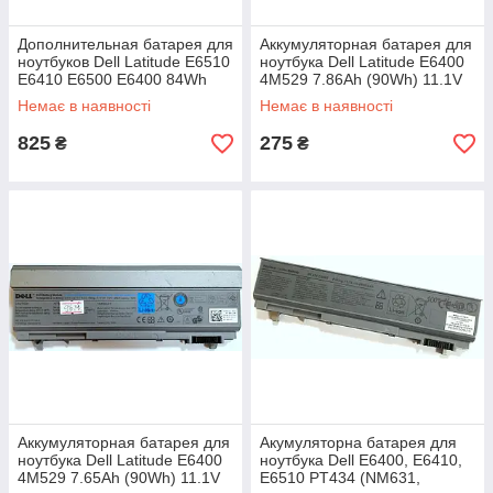
Дополнительная батарея для
Аккумуляторная батарея для
ноутбуков Dell Latitude E6510
ноутбука Dell Latitude E6400
E6410 E6500 E6400 84Wh
4M529 7.86Ah (90Wh) 11.1V
GN752 Ultra-slim
Li-ion Б/У
Немає в наявності
Немає в наявності
825
275
₴
₴
Аккумуляторная батарея для
Акумуляторна батарея для
ноутбука Dell Latitude E6400
ноутбука Dell E6400, E6410,
4M529 7.65Ah (90Wh) 11.1V
E6510 PT434 (NM631,