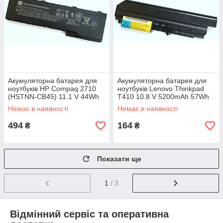
Акумуляторна батарея для
Акумуляторна батарея для
ноутбуків HP Compaq 2710
ноутбуків Lenovo Thinkpad
(HSTNN-CB45) 11.1 V 44Wh
T410 10.8 V 5200mAh 57Wh
3760mAh Li-ion
Li-ion (42T5264, 42T5262) Б/
Немає в наявності
Немає в наявності
В
494
164
₴
₴
Показати ще
1
/ 3
Відмінний сервіс та оперативна