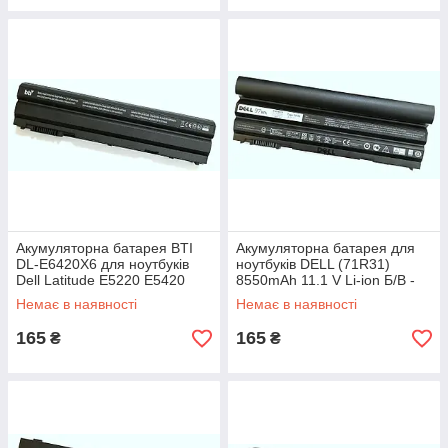
Акумуляторна батарея BTI
Акумуляторна батарея для
DL-E6420X6 для ноутбуків
ноутбуків DELL (71R31)
Dell Latitude E5220 E5420
8550mAh 11.1 V Li-ion Б/В -
5600mAh 10.8 V-Li-ion Б/В -
МІНУС
Немає в наявності
Немає в наявності
МІНУС
165
165
₴
₴