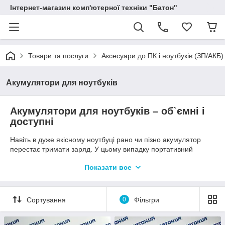
Інтернет-магазин комп'ютерної техніки "Батон"
Товари та послуги
Аксесуари до ПК і ноутбуків (ЗП/АКБ)
Акумулятори для ноутбуків
Акумулятори для ноутбуків – об`ємні і
доступні
Навіть в дуже якісному ноутбуці рано чи пізно акумулятор
перестає тримати заряд. У цьому випадку портативний
комп'ютер перетворюється в настільну систему, тільки з
Показати все
набагато меншими можливостями. Щоб перенести ноутбук,
його доводиться коректно вимикати. Використовувати його
вийде тільки в тих місцях, де є розетка. Втрачаючи
мобільність, він позбавляється своєї головної переваги в
Сортування
0
Фільтри
порівнянні з ПК. В інтернет-магазині «Батон» можна підібрати
і
купити акумулятори для ноутбуків
кількох