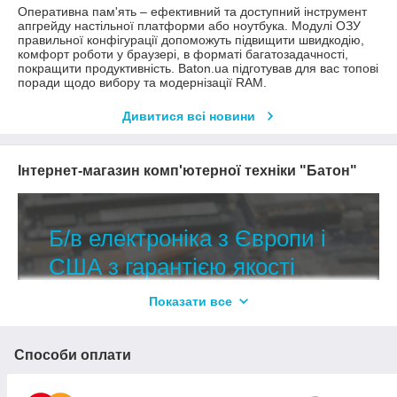
Оперативна пам'ять – ефективний та доступний інструмент
апгрейду настільної платформи або ноутбука. Модулі ОЗУ
правильної конфігурації допоможуть підвищити швидкодію,
комфорт роботи у браузері, в форматі багатозадачності,
покращити продуктивність. Baton.ua підготував для вас топові
поради щодо вибору та модернізації RAM.
Дивитися всі новини
Інтернет-магазин комп'ютерної техніки "Батон"
Б
/в
електроніка
з
Європи
і
США
з
гарантією
якості
Показати все
Асортимент
включає
комп'ютерну
техніку
,
електроніку
для
ремонту
,
модернізації
,
Способи оплати
апгрейда
,
збільшення
продуктивності
ПК
і