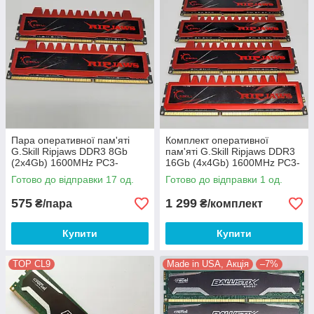
Пара оперативної пам'яті
Комплект оперативної
G.Skill Ripjaws DDR3 8Gb
пам'яті G.Skill Ripjaws DDR3
(2x4Gb) 1600MHz PC3-
16Gb (4x4Gb) 1600MHz PC3-
12800U 2R8 CL9 (F3-
12800U CL9 (F3-12800CL9D-
Готово до відправки 17 од.
Готово до відправки 1 од.
12800CL9D-8GBRL) Б/В
8GBRL) Б/В
575
1 299
₴/пара
₴/комплект
Купити
Купити
TOP CL9
Made in USA, Акція
–7%