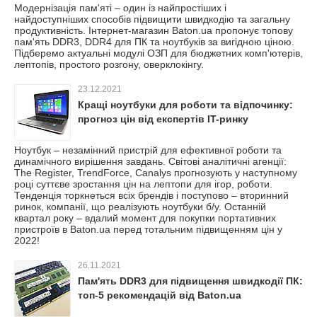
Модернізація пам'яті – один із найпростіших і
найдоступніших способів підвищити швидкодію та загальну
продуктивність. Інтернет-магазин Baton.ua пропонує топову
пам'ять DDR3, DDR4 для ПК та ноутбуків за вигідною ціною.
Підберемо актуальні модулі ОЗП для бюджетних комп'ютерів,
лептопів, простого розгону, оверклокінгу.
23.12.2021
Кращі ноутбуки для роботи та відпочинку:
прогноз цін від експертів IT-ринку
Ноутбук – незамінний пристрій для ефективної роботи та
динамічного вирішення завдань. Світові аналітичні агенції:
The Register, TrendForce, Canalys прогнозують у наступному
році суттєве зростання цін на лептопи для ігор, роботи.
Тенденція торкнеться всіх брендів і поступово – вторинний
ринок, компанії, що реалізують ноутбуки б/у. Останній
квартал року – вдалий момент для покупки портативних
пристроїв в Baton.ua перед тотальним підвищенням цін у
2022!
26.11.2021
Пам'ять DDR3 для підвищення швидкодії ПК:
топ-5 рекомендацій від Baton.ua