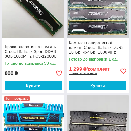
Комплект оперативної
Ігрова оперативна пам'ять
пам'яті Crucial Ballistix DDR3
Crucial Ballistix Sport DDR3
16 Gb (4x4Gb) 1600MHz
8Gb 1600MHz PC3-12800U
12800U 2R8 CL9
Готово до відправки 1 од.
2R8 CL9
(BLS4G3D1609DS1S00) Б/В
Готово до відправки 53 од.
(BLS8G3D1609DS1S00) Б/В
1 299
₴/комплект
800
₴
1 399 ₴/комплект
Купити
Купити
Топ продажів