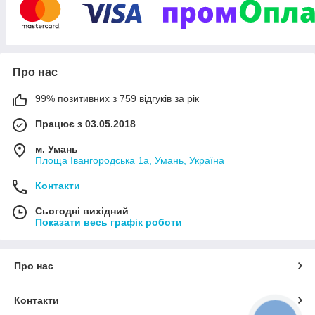
ноутбуків.
Реалізуємо
за доступними
цінами
для
роздрібних
і
оптових
покупців
.
Видаємо
гарантію
на
кожен
товар
6
до
місяців
,
надаємо
можливість
повернення
Про нас
14
протягом
днів
.
Гарантуємо
високий
рівень
99% позитивних з 759 відгуків за рік
клієнтського
сервісу
і
відправку
в
день
замовлення
при
Працює з 03.05.2018
12:00
оформленні
заявки
до
.
м. Умань
Площа Івангородська 1а, Умань, Україна
Подивитись каталог
Контакти
Найпопулярніші категорії товарів
Сьогодні вихідний
Показати весь графік роботи
Про нас
Контакти