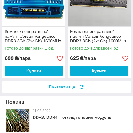
Комплект оперативної
Комплект оперативної
пам'яті Corsair Vengeance
пам'яті Corsair Vengeance
DDR3 8Gb (2x4Gb) 1600MHz
DDR3 8Gb (2x4Gb) 1600MHz
PC3-12800U CL9
PC3-12800 CL11
Готово до відправки 1 од.
Готово до відправки 4 од.
(CMZ8GX3M2A1600C9B) Б/В
(CML8GX3M2B1600C11) Б/В
699
625
₴/пара
₴/пара
Купити
Купити
Показати ще
Новини
11.02.2022
DDR3, DDR4 – огляд топових модулів