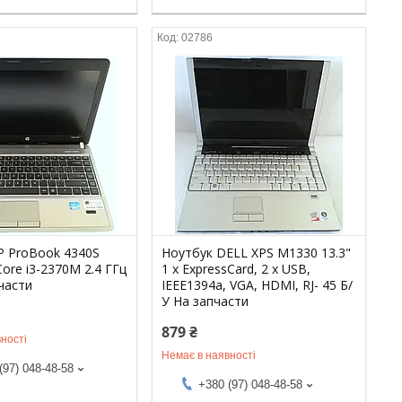
02786
P ProBook 4340S
Ноутбук DELL XPS M1330 13.3"
 Core i3-2370M 2.4 ГГц
1 x ExpressCard, 2 x USB,
части
IEEE1394a, VGA, HDMI, RJ- 45 Б/
У На запчасти
879 ₴
ності
Немає в наявності
(97) 048-48-58
+380 (97) 048-48-58