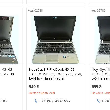
02788
02789
k 4310S
Ноутбук HP ProBook 4340S
Ноутбук H
uo Б/У На
13.3" 3хUSB 3.0, 1хUSB 2.0, VGA,
13.3" Intel
LAN Б/У На запчасти
Б/У На зап
549 ₴
659 ₴
Немає в наявності
Немає в наяв
8-58
+380 (97) 048-48-58
+380 