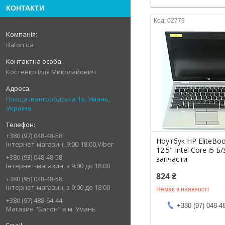
КОНТАКТИ
02779
Baton.ua
Костенко Ілля Миколайович
Площа Івангородська 1а, Умань,
Україна
+380 (97) 048-48-58
Ноутбук HP EliteBo
Інтернет-магазин, 9:00-18:00,Viber
12.5" Intel Core i5 Б
+380 (93) 048-48-58
запчасти
Інтернет-магазин, з 9:00 до 18:00
824 ₴
+380 (95) 048-48-58
Інтернет-магазин, з 9:00 до 18:00
Немає в наявності
+380 (97) 488-64-44
+380 (97) 048-4
Магазин "Батон" в м. Умань