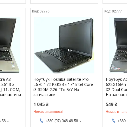
02776
02777
cra A8
Ноутбук Toshiba Satellite Pro
Ноутбук Ac
.6" 3 x
L670-172 PSK3BE 17" Intel Core
622G16Mn 
RJ-11, COM,
i3-350M 2.26 ГГц Б/У На
X2 Dual Co
 запчастини
запчастини
На запчас
1 045 ₴
549 ₴
Немає в наявності
Немає в наяв
8-58
+380 (97) 048-48-58
+380 