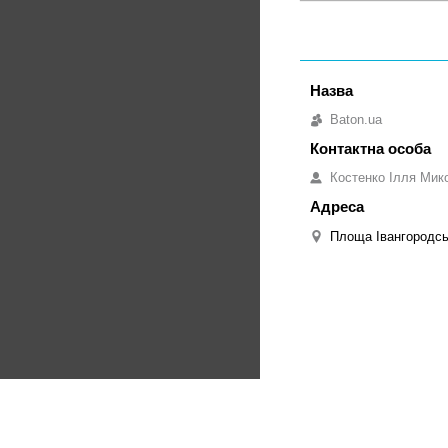
Baton.ua
Костенко Ілля Мик
Площа Івангородськ