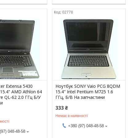
02778
er Extensa 5430
Ноутбук SONY Vaio PCG 8QDM
15.4" AMD Athlon 64
15.4" Intel Pentium M725 1.6
re QL-62 2.0 ГГц Б/У
ГГц, Б/В На запчастини
ти
333 ₴
Немає в наявності
ності
+380 (97) 048-48-58
(97) 048-48-58