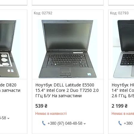
02792
02793
ude D820
Ноутбук DELL Latitude E5500
Ноутбук HP
а запчасти
15.4" Intel Core 2 Duo T7250 2.0
14" Intel C
ГГц Б/У На запчастини
2.6 ГГц, Б
539 ₴
2 199 ₴
Немає в наявності
Немає в наяв
8-58
+380 (97) 048-48-58
+380 