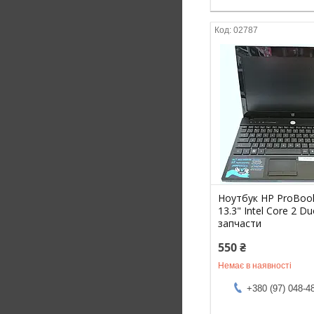
02787
Ноутбук HP ProBoo
13.3" Intel Core 2 D
запчасти
550 ₴
Немає в наявності
+380 (97) 048-4