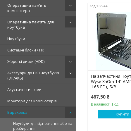
Оперативна пам'ять
02944
комп'ютера
Оперативна пам'ять для
ноутбука
Ноутбуки
Системні блоки \ ПК
Жорсткі диски (HDD)
Аксесуари до ПК і ноутбуків
На запчастини Ноут
(ЗП/АКБ)
Wyse XnOm 14" AM
1.65 ГГц, Б/В
Акустичні системи
467,50 ₴
Монітори для комп'ютерів
В наявності 1 од.
Барахолка
Купити
Ноутбуки для відновлення або на
розбирання