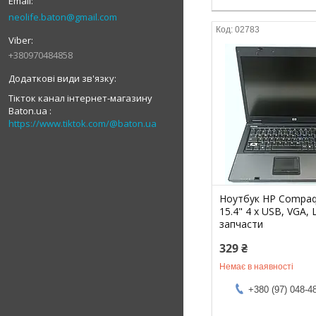
neolife.baton@gmail.com
02783
+380970484858
Тікток канал інтернет-магазину
Baton.ua
https://www.tiktok.com/@baton.ua
Ноутбук HP Compaq
15.4" 4 х USB, VGA,
запчасти
329 ₴
Немає в наявності
+380 (97) 048-4