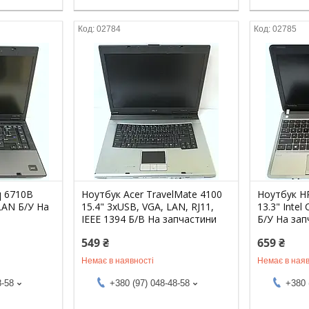
02784
02785
 6710B
Ноутбук Acer TravelMate 4100
Ноутбук H
 LAN Б/У На
15.4" 3хUSB, VGA, LAN, RJ11,
13.3" Intel
IEEE 1394 Б/В На запчастини
Б/У На зап
549 ₴
659 ₴
Немає в наявності
Немає в наяв
8-58
+380 (97) 048-48-58
+380 