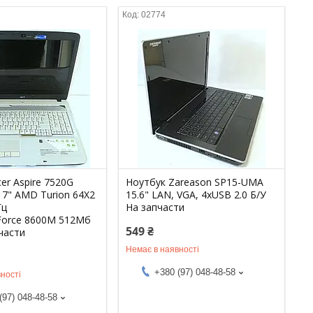
02774
er Aspire 7520G
Ноутбук Zareason SP15-UMA
17" AMD Turion 64X2
15.6" LAN, VGA, 4xUSB 2.0 Б/У
Гц
На запчасти
Force 8600M 512Мб
549 ₴
части
Немає в наявності
+380 (97) 048-48-58
ності
(97) 048-48-58