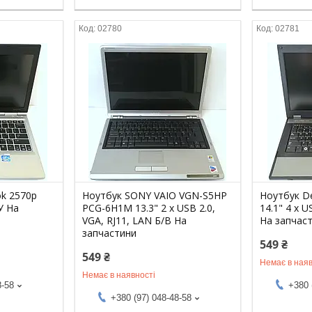
02780
02781
ok 2570p
Ноутбук SONY VAIO VGN-S5HP
Ноутбук De
/У На
PCG-6H1M 13.3" 2 x USB 2.0,
14.1" 4 x U
VGA, RJ11, LAN Б/В На
На запчас
запчастини
549 ₴
549 ₴
Немає в наяв
Немає в наявності
8-58
+380 
+380 (97) 048-48-58