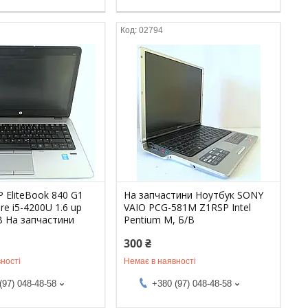
02794
 EliteBook 840 G1
На запчастини Ноутбук SONY
ore i5-4200U 1.6 up
VAIO PCG-581M Z1RSP Intel
/В На запчастини
Pentium M, Б/В
300 ₴
ності
Немає в наявності
(97) 048-48-58
+380 (97) 048-48-58