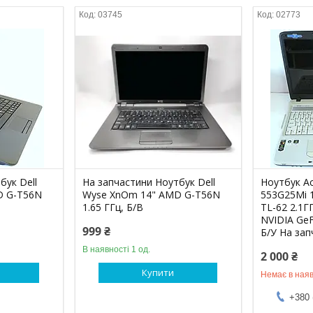
03745
02773
бук Dell
На запчастини Ноутбук Dell
Ноутбук Ac
D G-T56N
Wyse XnOm 14" AMD G-T56N
553G25Mi 
1.65 ГГц, Б/В
TL-62 2.1Г
NVIDIA Ge
999 ₴
Б/У На зап
В наявності 1 од.
2 000 ₴
Купити
Немає в наяв
+380 