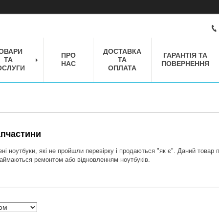
ОВАРИ
ДОСТАВКА
ПРО
ГАРАНТІЯ ТА
ТА
ТА
НАС
ПОВЕРНЕННЯ
ОСЛУГИ
ОПЛАТА
апчастини
ені ноутбуки, які не пройшли перевірку і продаються "як є". Даний товар
 займаються ремонтом або відновленням ноутбуків.