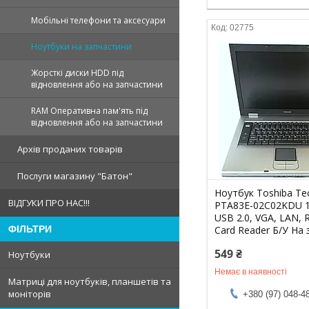
Мобільні телефони та аксесуари
02775
Ноутбуки на запчастини
Жорсткі диски HDD під
відновлення або на запчастини
RAM Оперативна пам'ять під
відновлення або на запчастини
Архів проданих товарів
Послуги магазину "Батон"
Ноутбук Toshiba Te
ВІДГУКИ ПРО НАС!!!
PTA83E-02C02KDU 15
USB 2.0, VGA, LAN, 
Card Reader Б/У На
ФІЛЬТРИ
549 ₴
Ноутбуки
Немає в наявності
Матриці для ноутбуків, планшетів та
моніторів
+380 (97) 048-4