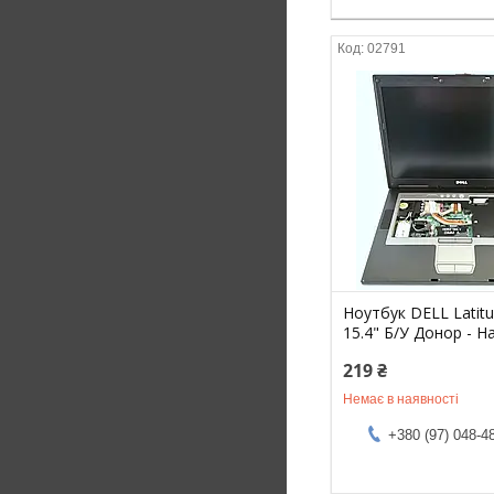
02791
Ноутбук DELL Latit
15.4" Б/У Донор - Н
219 ₴
Немає в наявності
+380 (97) 048-4