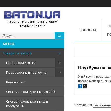
Інтернет-магазин комп'ютерної
техніки "Батон"
Т
ГОЛОВНА
П
Товари та послуги
Процесори для ПК
Ноутбуки на з
Процесори для ноутбуків
У цій групі представл
просто майстрів, які
Відеокарти
Системи охолодження для CPU
Системи охолодження для
корпуса ПК