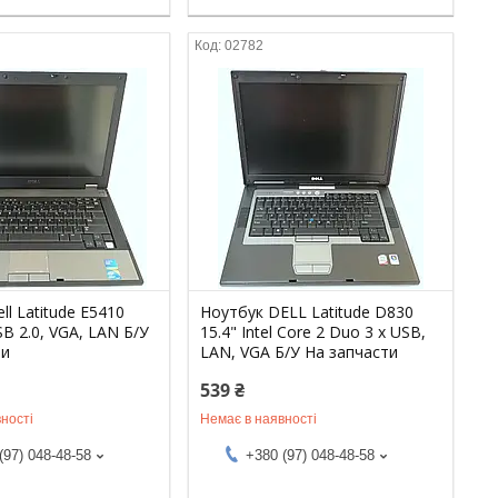
02782
ll Latitude E5410
Ноутбук DELL Latitude D830
SB 2.0, VGA, LAN Б/У
15.4" Intel Core 2 Duo 3 х USB,
ти
LAN, VGA Б/У На запчасти
539 ₴
ності
Немає в наявності
(97) 048-48-58
+380 (97) 048-48-58