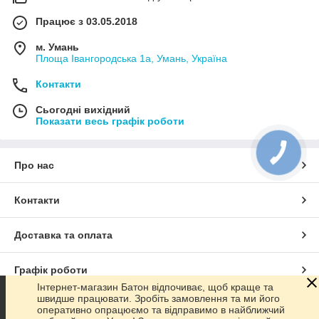
+380970484858 + Viber;
Працює з 03.05.2018
+380930484858;
м. Умань
+380950484858.
Площа Івангородська 1а, Умань, Україна
До закінчення періоду тривалістю 14 днів клієнт може
переконатися в працездатності компонента, а якщо товар з
Контакти
якої-небудь причини не підійшов - оформити повернення або
обмін. Подробиці процедур описані в розділі «Гарантія та
Сьогодні вихідний
Показати весь графік роботи
повернення». Ми гарантуємо безпеку співпраці і цінуємо
кожного замовника. За бажанням клієнта менеджери
безкоштовно нададуть професійну консультацію, допоможуть
підібрати оптимальну за ціною і параметрами модель
Про нас
відеокарти для настільного ПК, уточнять технічні нюанси.
Будемо раді співпраці!
Контакти
Доставка та оплата
Графік роботи
Інтернет-магазин Батон відпочиває, щоб краще та
швидше працювати. Зробіть замовлення та ми його
Повна версія сайту
оперативно опрацюємо та відправимо в найближчий