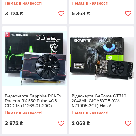
Немає в наявності
Немає в наявності
3 124
5 368
₴
₴
Видеокарта Sapphire PCI-Ex
Відеокарта GeForce GT710
Radeon RX 550 Pulse 4GB
2048Mb GIGABYTE (GV-
GDDR5 (11268-01-20G)
N710D5-2GL) Нова!
Новая!
Немає в наявності
Немає в наявності
3 872
2 068
₴
₴