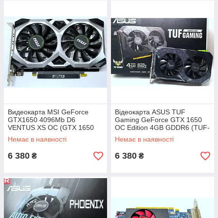
Видеокарта MSI GeForce
Відеокарта ASUS TUF
GTX1650 4096Mb D6
Gaming GeForce GTX 1650
VENTUS XS OC (GTX 1650
OC Edition 4GB GDDR6 (TUF-
D6 VENTUS XS OC) Новая!
GTX1650-O4GD6-GAMING)
Немає в наявності
Немає в наявності
Новая!
6 380
6 380
₴
₴