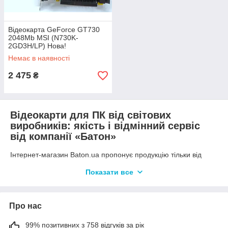
Відеокарта GeForce GT730
2048Mb MSI (N730K-
2GD3H/LP) Нова!
Немає в наявності
2 475
₴
Відеокарти для ПК від світових
виробників: якість і відмінний сервіс
від компанії «Батон»
Інтернет-магазин Baton.ua пропонує продукцію тільки від
перевірених постачальників і докладає максимум зусиль для
Показати все
організації комфортного процесу співпраці. На всі позиції діє
гарантія від 1 місяця до 1 року. Отримати необхідні
роз'яснення, безкоштовну консультаційну підтримку,
допомогу в підборі моделі, перевірці сумісності можна,
Про нас
вибравши зручний для себе канал зв'язку з нашим
менеджером: електронна пошта, месенджер або телефон:
99% позитивних з 758 відгуків за рік