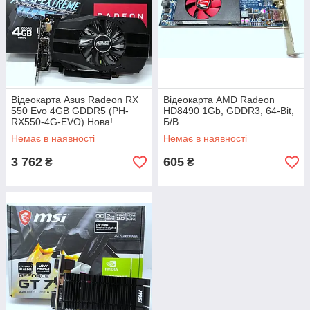
Відеокарта Asus Radeon RX
Відеокарта AMD Radeon
550 Evo 4GB GDDR5 (PH-
HD8490 1Gb, GDDR3, 64-Bit,
RX550-4G-EVO) Нова!
Б/В
Немає в наявності
Немає в наявності
3 762
605
₴
₴