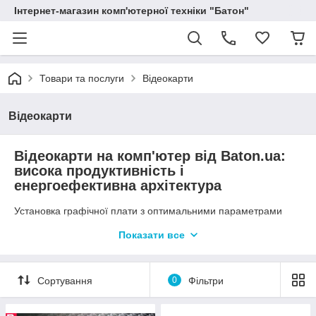
Інтернет-магазин комп'ютерної техніки "Батон"
Товари та послуги
Відеокарти
Відеокарти
Відеокарти на комп'ютер від Baton.ua:
висока продуктивність і
енергоефективна архітектура
Установка графічної плати з оптимальними параметрами
дозволить забезпечити максимум можливостей для
Показати все
створення якісного зображення, ефективного інтерфейсу між
системою і монітором. Продуктивний відеоадаптер
незамінний для формування гарної графіки, продуктивного
участі в іграх з високою частотою кадрів і миттєвою реакцією.
Сортування
0
Фільтри
Інтернет-магазин «Батон» пропонує кращі варіанти відеокарт
від світових виробників - GIGABYTE, SAPPHIRE, MSI.