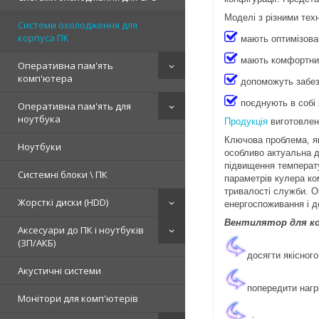
Моделі з різними тех
Системи охолодження для
корпуса ПК
мають оптимізова
мають комфортний
Оперативна пам'ять
комп'ютера
допоможуть забез
поєднують в собі 
Оперативна пам'ять для
ноутбука
Продукція
виготовлена
Ключова проблема, як
Ноутбуки
особливо актуальна д
підвищення температу
Системні блоки \ ПК
параметрів кулера ко
тривалості служби. О
Жорсткі диски (HDD)
енергоспоживання і д
Вентилятор для ко
Аксесуари до ПК і ноутбуків
(ЗП/АКБ)
досягти якісног
Акустичні системи
попередити нагр
Монітори для комп'ютерів