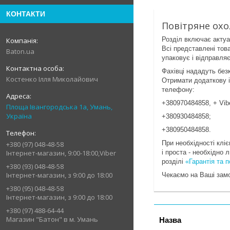
КОНТАКТИ
Повітряне охо
Розділ включає актуа
Всі представлені това
Baton.ua
упаковує і відправля
Фахівці нададуть без
Костенко Ілля Миколайович
Отримати додаткову 
телефону:
+380970484858, + Vib
Площа Івангородська 1а, Умань,
Україна
+380930484858;
+380950484858.
При необхідності клі
+380 (97) 048-48-58
і проста - необхідно 
Інтернет-магазин, 9:00-18:00,Viber
розділі
«Гарантія та 
+380 (93) 048-48-58
Інтернет-магазин, з 9:00 до 18:00
Чекаємо на Ваші зам
+380 (95) 048-48-58
Інтернет-магазин, з 9:00 до 18:00
+380 (97) 488-64-44
Магазин "Батон" в м. Умань