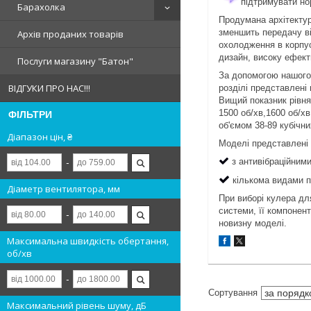
підтримувати но
Барахолка
Продумана архітектур
зменшить передачу ві
Архів проданих товарів
охолодження в корпус
дизайн, високу ефекти
Послуги магазину "Батон"
За допомогою нашого 
ВІДГУКИ ПРО НАС!!!
розділі представлені
Вищий показник рівня
1500 об/хв,1600 об/хв
ФІЛЬТРИ
об'ємом 38-89 кубічн
Діапазон цін, ₴
Моделі представлені в
з антивібраційним
кількома видами пер
Діаметр вентилятора, мм
При виборі кулера дл
системи, її компонен
новизну моделі.
Максимальна швидкість обертання,
об/хв
Максимальний рівень шуму, дБ