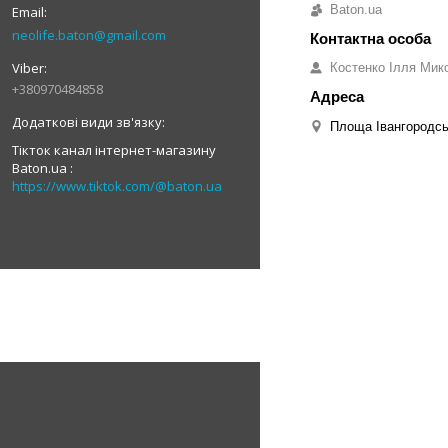
Baton.ua
neolife.baton@gmail.com
Костенко Ілля Мик
+380970484858
Площа Івангородськ
Тікток канал інтернет-магазину
Baton.ua
https://www.tiktok.com/@baton.ua