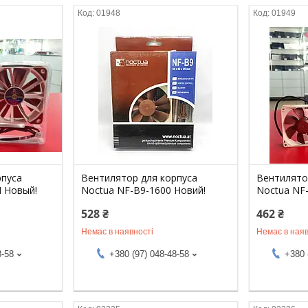
01948
01949
рпуса
Вентилятор для корпуса
Вентилято
 Новый!
Noctua NF-B9-1600 Новий!
Noctua NF
528 ₴
462 ₴
Немає в наявності
Немає в наяв
8-58
+380 (97) 048-48-58
+380 