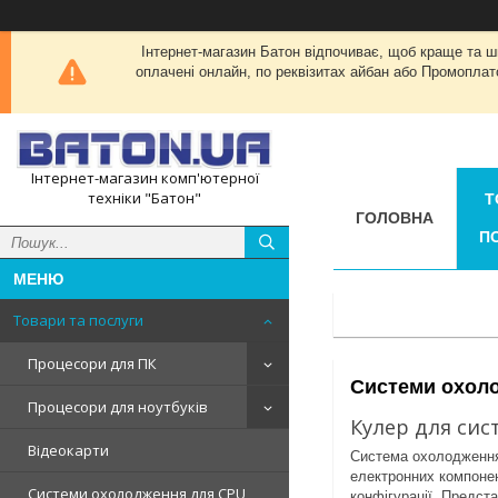
Інтернет-магазин Батон відпочиває, щоб краще та 
оплачені онлайн, по реквізитах айбан або Промоплат
Інтернет-магазин комп'ютерної
техніки "Батон"
Т
ГОЛОВНА
П
Товари та послуги
Процесори для ПК
Системи охоло
Процесори для ноутбуків
Кулер для сис
Відеокарти
Система охолодження
електронних компонен
Системи охолодження для CPU
конфігурації. Предст