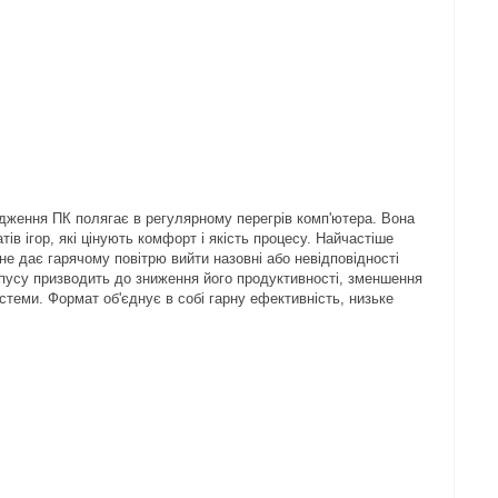
дження ПК полягає в регулярному перегрів комп'ютера. Вона
в ігор, які цінують комфорт і якість процесу. Найчастіше
е дає гарячому повітрю вийти назовні або невідповідності
пусу призводить до зниження його продуктивності, зменшення
теми. Формат об'єднує в собі гарну ефективність, низьке