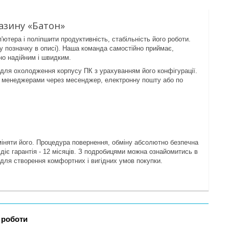
азину «Батон»
тера і поліпшити продуктивність, стабільність його роботи.
ну позначку в описі). Наша команда самостійно приймає,
но надійним і швидким.
для охолодження корпусу ПК з урахуванням його конфігурації.
и менеджерами через месенджер, електронну пошту або по
міняти його. Процедура повернення, обміну абсолютно безпечна
 діє гарантія - 12 місяців. З подробицями можна ознайомитись в
ь для створення комфортних і вигідних умов покупки.
 роботи