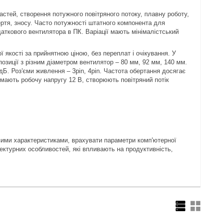
стей, створення потужного повітряного потоку, плавну роботу,
ртя, зносу. Часто потужності штатного компонента для
ткового вентилятора в ПК. Варіації мають мінімалістський
 якості за прийнятною ціною, без переплат і очікування. У
озиції з різним діаметром вентилятор – 80 мм, 92 мм, 140 мм.
дБ. Роз'єми живлення – 3pin, 4pin. Частота обертання досягає
ії мають робочу напругу 12 В, створюють повітряний потік
вими характеристиками, врахувати параметри комп'ютерної
тектурних особливостей, які впливають на продуктивність,