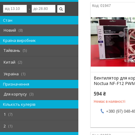
01947
Стан
Новий
8
Країна виробник
Тайвань
5
Китай
2
Україна
1
Вентилятор для ко
Noctua NF-F12 PWM
Призначення
594 ₴
Для корпусу
3
Немає в наявності
Кількість кулерів
+380 (97) 048-4
1
7
2
1