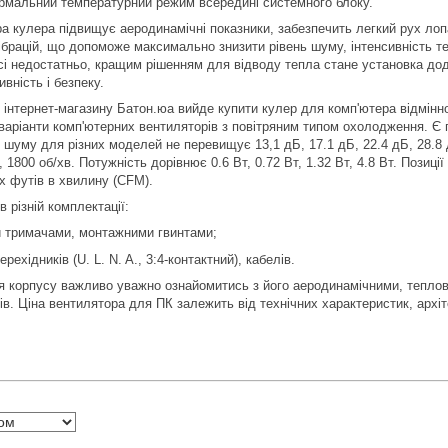
рмальний температурний режим всередині системного блоку.
а кулера підвищує аеродинамічні показники, забезпечить легкий рух лопа
брацій, що допоможе максимально знизити рівень шуму, інтенсивність те
і недостатньо, кращим рішенням для відводу тепла стане установка дода
вність і безпеку.
інтернет-магазину Батон.юа вийде купити кулер для комп'ютера відмінної
 варіанти комп'ютерних вентиляторів з повітряним типом охолодження. Є п
 шуму для різних моделей не перевищує 13,1 дБ, 17.1 дБ, 22.4 дБ, 28.8 
, 1800 об/хв. Потужність дорівнює 0.6 Вт, 0.72 Вт, 1.32 Вт, 4.8 Вт. Позиц
их футів в хвилину (CFM).
 різній комплектації:
и тримачами, монтажними гвинтами;
ехідників (U. L. N. A., 3:4-контактний), кабелів.
я корпусу важливо уважно ознайомитись з його аеродинамічними, тепло
тів. Ціна вентилятора для ПК залежить від технічних характеристик, архі