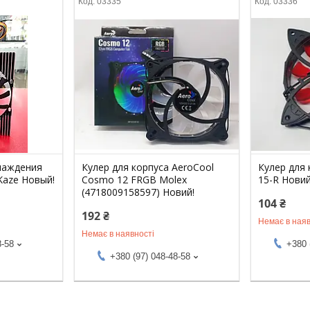
03335
03336
лаждения
Кулер для корпуса AeroCool
Кулер для 
Kaze Новый!
Cosmo 12 FRGB Molex
15-R Новий
(4718009158597) Новий!
104 ₴
192 ₴
Немає в наяв
Немає в наявності
8-58
+380 
+380 (97) 048-48-58