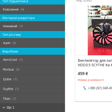
01952
Тип підшипника
Ковзання
4
Матеріал радіатора
Алюміній
1
Тип роз'єму
4-pin
3
Виробник
AeroCool
1
Вентилятор для ох
HDD3.5 SCYTHE Ita 
Noctua
3
459 ₴
Qube
1
Немає в наявності
+380 (97) 048-4
Scythe
1
Titan
1
Ще 1