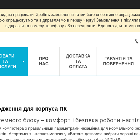
швидше працювати. Зробіть замовлення та ми його оперативно опрацюємо
ою опрацьовуємо та відправляємо в першу чергу! Замовлення з післяплат
відправки та номеру телефону або передплати. Вдалого дня та мирно
ОВАРИ
ДОСТАВКА
ПРО
ГАРАНТІЯ ТА
ТА
ТА
НАС
ПОВЕРНЕННЯ
ОСЛУГИ
ОПЛАТА
дження для корпуса ПК
темного блоку – комфорт і безпека роботи насті
 комп'ютера з правильними параметрами незамінна для нормального реж
тів. Асортимент інтернет-магазину «Батон» дозволяє вибрати хороші вен
авлена продукція від відомих виробників:
Noctua, Titan, SCYTHE
.