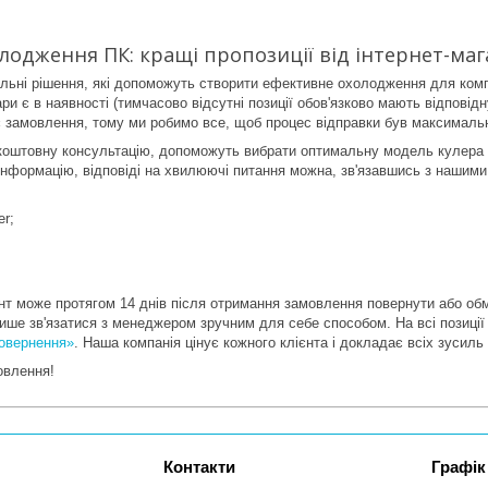
лодження ПК: кращі пропозиції від інтернет-маг
льні рішення, які допоможуть створити ефективне охолодження для комп'ю
ри є в наявності (тимчасово відсутні позиції обов'язково мають відповід
є замовлення, тому ми робимо все, щоб процес відправки був максималь
коштовну консультацію, допоможуть вибрати оптимальну модель кулера 
інформацію, відповіді на хвилюючі питання можна, зв'язавшись з нашим
er;
єнт може протягом 14 днів після отримання замовлення повернути або об
лише зв'язатися з менеджером зручним для себе способом. На всі позиції
повернення»
. Наша компанія цінує кожного клієнта і докладає всіх зусил
овлення!
Графік