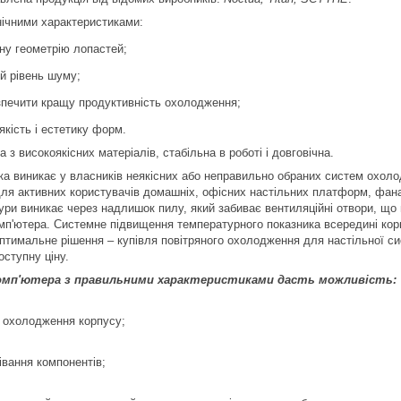
нічними характеристиками:
ну геометрію лопастей;
 рівень шуму;
печити кращу продуктивність охолодження;
якість і естетику форм.
 з високоякісних матеріалів, стабільна в роботі і довговічна.
а виникає у власників неякісних або неправильно обраних систем охоло
ля активних користувачів домашніх, офісних настільних платформ, фанаті
ри виникає через надлишок пилу, який забиває вентиляційні отвори, що н
мп'ютера. Системне підвищення температурного показника всередині кор
птимальне рішення – купівля повітряного охолодження для настільної сис
оступну ціну.
мп'ютера з правильними характеристиками дасть можливість:
о охолодження корпусу;
івання компонентів;