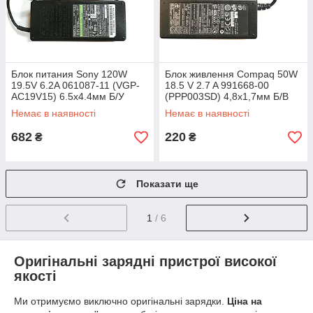
Блок питания Sony 120W
Блок живлення Compaq 50W
19.5V 6.2A 061087-11 (VGP-
18.5 V 2.7 A 991668-00
AC19V15) 6.5х4.4мм Б/У
(PPP003SD) 4,8х1,7мм Б/В
Немає в наявності
Немає в наявності
682
220
₴
₴
Показати ще
1
/ 6
Оригінальні зарядні пристрої високої
якості
Ми отримуємо виключно оригінальні зарядки.
Ціна на