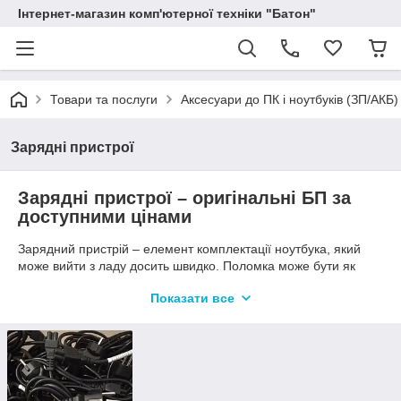
Інтернет-магазин комп'ютерної техніки "Батон"
Товари та послуги
Аксесуари до ПК і ноутбуків (ЗП/АКБ)
Зарядні пристрої
Зарядні пристрої – оригінальні БП за
доступними цінами
Зарядний пристрій – елемент комплектації ноутбука, який
може вийти з ладу досить швидко. Поломка може бути як
механічною, так і термічного походження. Часто зарядки
Показати все
піддаються атаці з боку домашніх тварин. В інтернет-магазині
«Батон» можна підібрати і
купити зарядний пристрій
компаній-лідерів комп'ютерної сфери.
Важливо! Комплектація включає блок живлення. Це шнур,
який з'єднує блок живлення з розеткою 220V. Ви можете
придбати його окремо, або використовувати кабель від