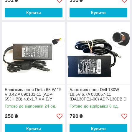
351
351
₴
₴
Купити
Купити
Блок живлення Delta 65 W 19
Блок живлення Dell 130W
V 3.42 A 090131-11 (ADP-
19.5V 6.7A 080057-11
65JH BB) 4.8x1.7 мм Б/У
(DA130PE1-00) ADP-130DB D
7.4х5.0мм Б/В
Готово до відправки 24 од.
Готово до відправки 6 од.
250
790
₴
₴
Купити
Купити