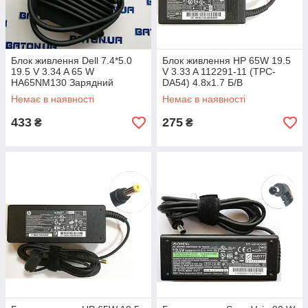
Блок живлення Dell 7.4*5.0
Блок живлення HP 65W 19.5
19.5 V 3.34 A 65 W
V 3.33 A 112291-11 (TPC-
HA65NM130 Зарядний
DA54) 4.8x1.7 Б/В
пристрій для ноутбука Dell
Немає в наявності
Немає в наявності
Original STOK Б/У
433
275
₴
₴