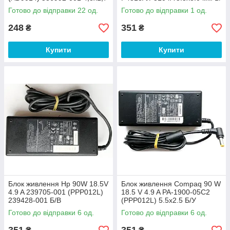
Категорія зарядних пристроїв включає бренди:
мм Б/В
В
Готово до відправки 22 од.
Готово до відправки 1 од.
SONY;
248
351
₴
₴
DELL;
TOSHIBA;
Купити
Купити
HP;
LENOVO.
Деякі АКБ для ноутбуків підходять не тільки для декількох
моделей в своїй лінійці, але і для лептопів сторонніх фірм.
Наприклад, зарядка для ноутбуків HP сумісна з деякими
моделями TOSHIBA і ASUS.
Блок живлення Hp 90W 18.5V
Блок живлення Compaq 90 W
4.9 A 239705-001 (PPP012L)
18.5 V 4.9 A PA-1900-05C2
239428-001 Б/В
(PPP012L) 5.5x2.5 Б/У
Готово до відправки 6 од.
Готово до відправки 6 од.