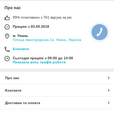
допомогою платіжних онлайн-систем. Доставити замовлення
Про нас
доможе як кур'єр, так і транспортні компанії «Нова Пошта»,
«Укрпошта», «Justin». Доставку великих замовлень ми готові
99% позитивних з 761 відгука за рік
оплатити за рахунок нашої компанії.
Працює з 03.05.2018
м. Умань
Площа Івангородська 1а, Умань, Україна
Контакти
Сьогодні працює з 09:00 до 14:00
Показати весь графік роботи
Про нас
Контакти
Доставка та оплата