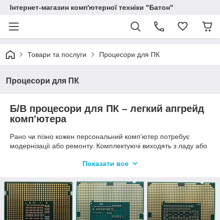
Інтернет-магазин комп'ютерної техніки "Батон"
Товари та послуги
Процесори для ПК
Процесори для ПК
Б/В процесори для ПК – легкий апгрейд
комп'ютера
Рано чи пізно кожен персональний комп'ютер потребує
модернізації або ремонту. Комплектуючі виходять з ладу або
морально застарівають. Процесор – найважливіший
Показати все
компонент, що визначає можливості комп'ютера. Інтернет-
магазин «Батон» пропонує CPU бренду Intel – провідного
світового виробника електронних пристроїв.
Всі б/в комплектуючі поставляються з США та Європи. Вони
ретельно оглядаються на предмет зовнішніх пошкоджень і
тестуються досвідченими техніками, включаючи