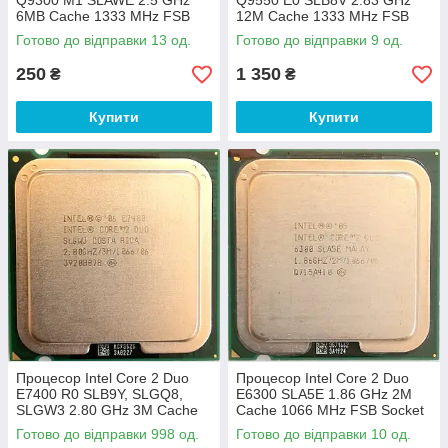
Q9300 M1 SLAWE 2.5 GHz
Q9550 E0 SLB8V 2.83 GHz
6MB Cache 1333 MHz FSB
12M Cache 1333 MHz FSB
Socket 775 Б/В
Socket 775 Б/В
Готово до відправки 13 од.
Готово до відправки 9 од.
250
1 350
₴
₴
Купити
Купити
Процесор Intel Core 2 Duo
Процесор Intel Core 2 Duo
E7400 R0 SLB9Y, SLGQ8,
E6300 SLA5E 1.86 GHz 2M
SLGW3 2.80 GHz 3M Cache
Cache 1066 MHz FSB Socket
1066 MHz FSB Socket 775 Б/
775 Б/В
Готово до відправки 998 од.
Готово до відправки 10 од.
В