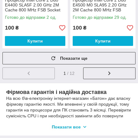
Процесор Intel Core 2 Duo
Процесор Intel Core 2 Duo
E4400 SLA5F 2.00 GHz 2M
E4500 M0 SLA95 2.20 GHz
Cache 800 MHz FSB Socket
2M Cache 800 MHz FSB
775 Б/В
Socket 775 Б/В - МІНУС
Готово до відправки 2 од.
Готово до відправки 29 од.
100
100
₴
₴
Купити
Купити
Показати ще
1
/ 12
Фірмова гарантія і надійна доставка
На всю б\в-електроніку інтернет-магазин «Батон» дає власну
фірмову гарантію якості. Ми впевнені у своїй продукції, тому
гарантія на процесори для ПК становить 3 місяці. Перевірити
сумісність CPU і при необхідності замінити або повернути
товар можна протягом 14 днів з моменту отримання
Показати все
замовлення. Тут детальна
інформація щодо гарантії
.
Оплатити обраний товар зручно, не покидаючи сайту – за