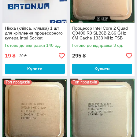
Ніжка (кліпса, клямка) 1 шт
Процесор Intel Core 2 Quad
для кріплення процесорного
Q9400 R0 SLB6B 2.66 GHz
кулера Intel Socket
6M Cache 1333 MHz FSB
775/1150/1151/1155/1156/136
Socket 775 Б/В
Готово до відправки 140 од.
Готово до відправки 3 од.
6
19
295
₴
₴
20 ₴
Купити
Купити
Топ продажів
Топ продажів