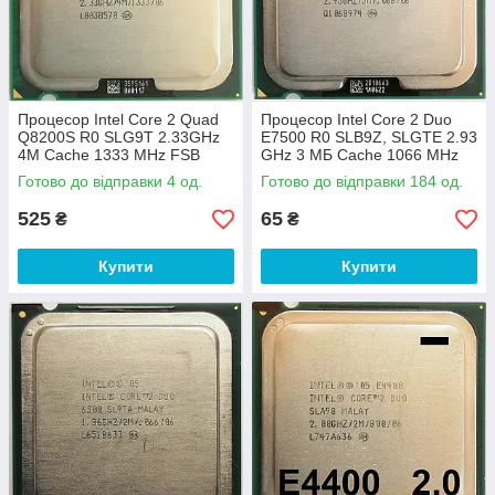
Процесор Intel Core 2 Quad
Процесор Intel Core 2 Duo
Q8200S R0 SLG9T 2.33GHz
E7500 R0 SLB9Z, SLGTE 2.93
4M Cache 1333 MHz FSB
GHz 3 МБ Cache 1066 MHz
Socket 775 Б/У
FSB Socket 775 Б/В
Готово до відправки 4 од.
Готово до відправки 184 од.
525
65
₴
₴
Купити
Купити