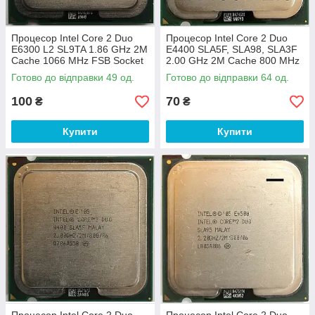
Процесор Intel Core 2 Duo
Процесор Intel Core 2 Duo
E6300 L2 SL9TA 1.86 GHz 2M
E4400 SLA5F, SLA98, SLA3F
Cache 1066 MHz FSB Socket
2.00 GHz 2M Cache 800 MHz
775 Б/В
FSB Socket 775 Б/В - МІНУС
Готово до відправки 49 од.
Готово до відправки 64 од.
100
70
₴
₴
Купити
Купити