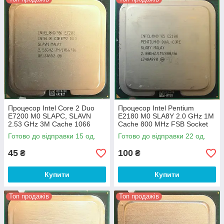
Процесор Intel Core 2 Duo
Процесор Intel Pentium
E7200 M0 SLAPC, SLAVN
E2180 M0 SLA8Y 2.0 GHz 1M
2.53 GHz 3M Cache 1066
Cache 800 MHz FSB Socket
MHz FSB Socket 775 Б/В
775 Б/В
Готово до відправки 15 од.
Готово до відправки 22 од.
45
100
₴
₴
Купити
Купити
Топ продажів
Топ продажів