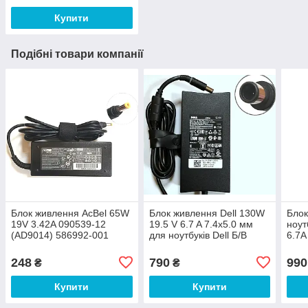
Купити
Подібні товари компанії
Блок живлення AcBel 65W
Блок живлення Dell 130W
Блок
19V 3.42A 090539-12
19.5 V 6.7 A 7.4x5.0 мм
ноут
(AD9014) 586992-001
для ноутбуків Dell Б/В
6.7A
4,8х1,7 мм Б/В
New
248
790
990
₴
₴
Купити
Купити