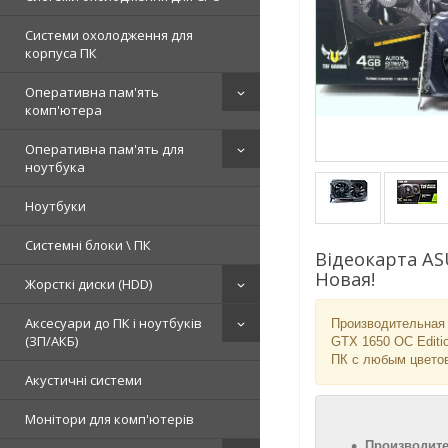
Системи охолодження для
корпуса ПК
Оперативна пам'ять
комп'ютера
Оперативна пам'ять для
ноутбука
Ноутбуки
Системні блоки \ ПК
Відеокарта AS
Новая!
Жорсткі диски (HDD)
Аксесуари до ПК і ноутбуків
Производительная 
(ЗП/АКБ)
GTX 1650 OC Editi
ПК с любым цвето
Акустичні системи
Монітори для комп'ютерів
Производит