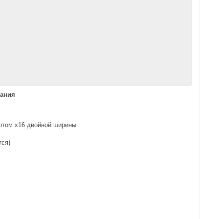
ания
отом x16 двойной ширины
тся)