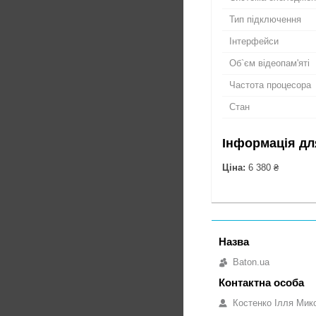
Тип підключення
Інтерфейси
Об`єм відеопам'яті
Частота процесора
Стан
Інформація дл
Ціна:
6 380 ₴
Baton.ua
Костенко Ілля Мик