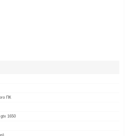
ого ПК
 gtx 1650
ер)