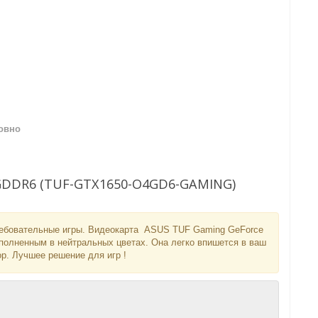
овно
B GDDR6 (TUF-GTX1650-O4GD6-GAMING)
ребовательные игры. Видеокарта ASUS TUF Gaming GeForce
полненным в нейтральных цветах. Она легко впишется в ваш
. Лучшее решение для игр !