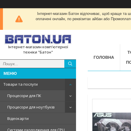
Інтернет-магазин Батон відпочиває, щоб краще та 
оплачені онлайн, по реквізитах айбан або Промоплат
Інтернет-магазин комп'ютерної
техніки "Батон"
Т
ГОЛОВНА
П
Товари та послуги
Процесори для ПК
Процесори для ноутбуків
Відеокарти
Системи охолодження для CPU