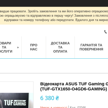
швидше працювати. Зробіть замовлення та ми його оперативно опрацюємо
ою опрацьовуємо та відправляємо в першу чергу! Замовлення з післяплат
відправки та номеру телефону або передплати. Вдалого дня та мирно
ОВАРИ
ДОСТАВКА
ПРО
ГАРАНТІЯ ТА
ТА
ТА
НАС
ПОВЕРНЕННЯ
ОСЛУГИ
ОПЛАТА
Відеокарта ASUS TUF Gaming G
(TUF-GTX1650-O4GD6-GAMING)
6 380 ₴
Немає в наявності
Код:
03346