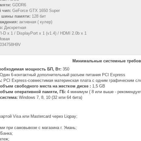
амяти:
GDDR6
й чип:
GeForce GTX 1650 Super
ь шины памяти:
128 бит
лаждения:
активная ( кулер)
р:
Дискретная
-D x 1 / DisplayPort x 1 (v1.4) / HDMI 2.0b x 1
Новая
034758H9V
Минимальные системные требов
еобходимая мощность БП, Вт:
350
Один 6-контактный дополнительный разъем питания PCI Express
:
PCI Express-совместимая материнская плата с одним графическим сл
бъем свободного места на жестком диске :
1,5 GB
бъем оперативной памяти, ГБ:
4 минимум ( 8 или выше - рекомендуе
система:
Windows 7, 8, 10 (32 или 64 бита)
артой Visa или Mastercard через Liqpay;
и при самовывозе с магазина г. Умань;
тБанка;
атеж;