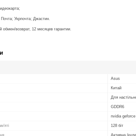
идеокарта;
Почта; Укрпочта; Джастин.
й обмен/возврат, 12 месяцев гарантии.
и
Asus
Китай
Для настільн
GDDR6
nvidia geforce
м'яті
128 біт
ня
Активна (кул