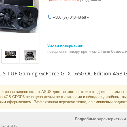
+380 (97) 048-48-58
повернення товару протягом 14 днів
безкошт
US TUF Gaming GeForce GTX 1650 OC Edition 4G
игровая видеокарта от ASUS дает возможность играть даже в самые т
on 4GB GDDR6 оснащена двумя вентиляторами и обладает дизайном, вы
вым оформлением. Эффективная передача тепла, алюминиевый радиатор
Подробные характеристики
ель:
ASUS