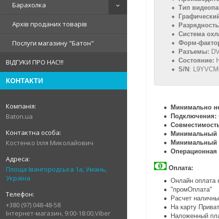
Барахолка
Тип видеоп
Графически
Архів проданих товарів
Разрядност
Система ох
Послуги магазину "Батон"
Форм-факто
Разъемы:
DVI
Состояние:
ВІДГУКИ ПРО НАС!!!
S/N
: L9YVCM
КОНТАКТИ
Минимально н
Baton.ua
Подключения:
Совместимость
Минимальный о
Костенко Ілля Миколайович
Минимальный о
Операционная 
Оплата:
Площа Івангородська 1а, Умань,
Україна
Онлайн оплата к
"промОплата"
Расчет наличным
+380 (97) 048-48-58
На карту Прива
Інтернет-магазин, 9:00-18:00,Viber
Наложенный пл