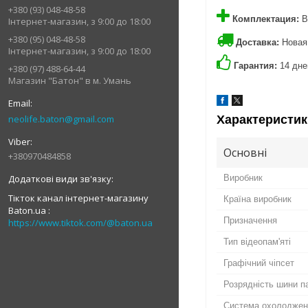
+380 (93) 048-48-58
Комплектация:
В
Інтернет-магазин, з 9:00 до 18:00
+380 (95) 048-48-58
Доставка:
Новая 
Інтернет-магазин, з 9:00 до 18:00
Гарантия:
14 дне
+380 (97) 488-64-44
Магазин "Батон" в м. Умань
neolife.baton@gmail.com
Характеристик
Основні
+380970484858
Виробник
Тікток канал інтернет-магазину
Країна виробник
Baton.ua
Призначення
https://www.tiktok.com/@baton.ua
Тип відеопам'яті
Графічний чіпсет
Розрядність шини па
Система охолоджен