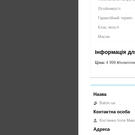
Особливості
Гарантійний термін
Клас якості
Масив
Інформація дл
Ціна:
4 999 ₴/компле
Baton.ua
Костенко Ілля Мик