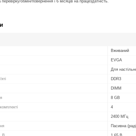
 перевірку/обмін/повернення і 6 місяців на працездатність.
и
Вживаний
EVGA
Для настільн
'яті
DDR3
DIMM
ля
8 GB
 комплекті
4
2400 МГц
ня
Пасивна (рад
, В
1.65 В