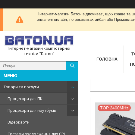
Інтернет-магазин Батон відпочиває, щоб краще та 
оплачені онлайн, по реквізитах айбан або Промоплат
Інтернет-магазин комп'ютерної
техніки "Батон"
Т
ГОЛОВНА
П
Товари та послуги
Процесори для ПК
TOP 2400MHz
Процесори для ноутбуків
Відеокарти
Системи охолодження для CPU