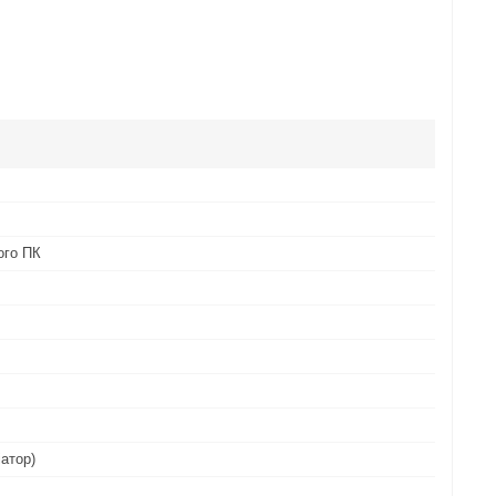
ого ПК
іатор)