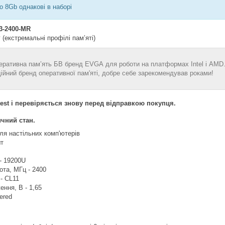
по 8Gb однакові в наборі
3-2400-MR
P
(екстремальні профілі пам’яті)
еративна пам’ять БВ бренд EVGA для роботи на платформах Intel і AMD
дійний бренд оперативної пам'яті, добре себе зарекомендував роками!
est і перевіряється знову перед відправкою покупця.
чний стан.
ля настільних комп'ютерів
шт
- 19200U
та, МГц - 2400
 - CL11
ення, В - 1,65
ered