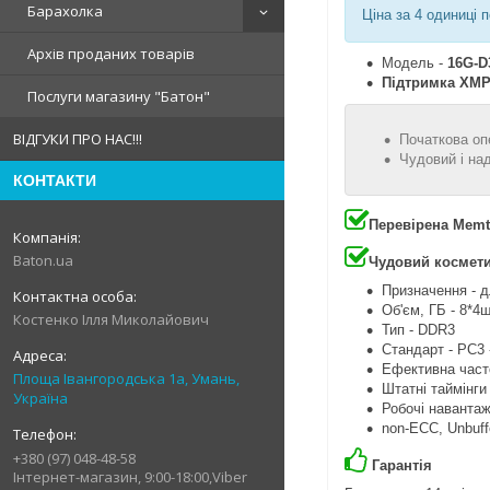
Барахолка
Ціна за 4 одиниці 
Архів проданих товарів
Модель -
16G-D
Підтримка XM
Послуги магазину "Батон"
ВІДГУКИ ПРО НАС!!!
Початкова оп
Чудовий і на
КОНТАКТИ
Перевірена Memt
Baton.ua
Чудовий космети
Призначення - д
Об'єм, ГБ - 8*4
Костенко Ілля Миколайович
Тип - DDR3
Стандарт - PC3 
Ефективна часто
Площа Івангородська 1а, Умань,
Штатні таймінги
Україна
Робочі навантаж
non-ECC, Unbuff
+380 (97) 048-48-58
Гарантія
Інтернет-магазин, 9:00-18:00,Viber