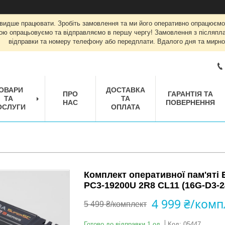
швидше працювати. Зробіть замовлення та ми його оперативно опрацюємо
ою опрацьовуємо та відправляємо в першу чергу! Замовлення з післяплат
відправки та номеру телефону або передплати. Вдалого дня та мирно
ОВАРИ
ДОСТАВКА
ПРО
ГАРАНТІЯ ТА
ТА
ТА
НАС
ПОВЕРНЕННЯ
ОСЛУГИ
ОПЛАТА
Комплект оперативної пам'яті
PC3-19200U 2R8 CL11 (16G-D3-2
4 999 ₴/комп
5 499 ₴/комплект
Готово до відправки 1 од.
Код:
05447