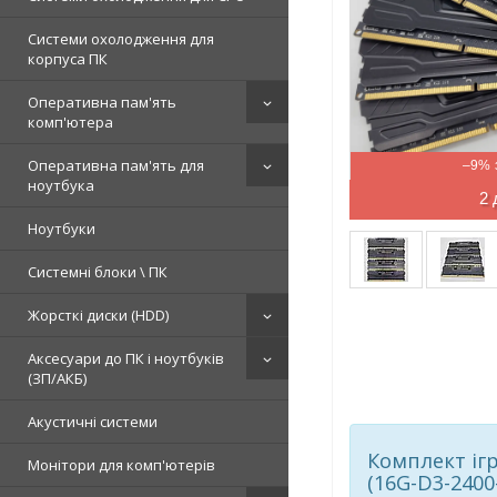
Системи охолодження для
корпуса ПК
Оперативна пам'ять
комп'ютера
Оперативна пам'ять для
–9%
ноутбука
2 
Ноутбуки
Системні блоки \ ПК
Жорсткі диски (HDD)
Аксесуари до ПК і ноутбуків
(ЗП/АКБ)
Акустичні системи
Комплект іг
Монітори для комп'ютерів
(16G-D3-2400