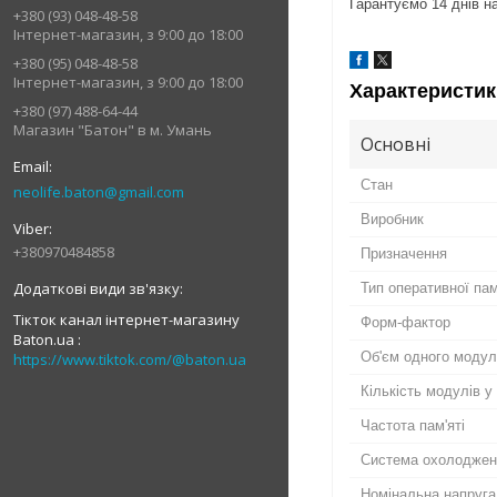
Гарантуємо 14 днів на
+380 (93) 048-48-58
Інтернет-магазин, з 9:00 до 18:00
+380 (95) 048-48-58
Інтернет-магазин, з 9:00 до 18:00
Характеристик
+380 (97) 488-64-44
Магазин "Батон" в м. Умань
Основні
Стан
neolife.baton@gmail.com
Виробник
+380970484858
Призначення
Тип оперативної пам
Тікток канал інтернет-магазину
Форм-фактор
Baton.ua
Об'єм одного моду
https://www.tiktok.com/@baton.ua
Кількість модулів у
Частота пам'яті
Система охолоджен
Номінальна напруга