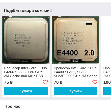
Подібні товари компанії
Процесор Intel Core 2 Duo
Процесор Intel Core 2 Duo
Проц
E4300 SLA5G 1.80 GHz
E4400 SLA5F, SLA98,
E450
2M Cache 800 MHz FSB
SLA3F 2.00 GHz 2M Cache
2M 
Socket 775 Б/В
800 MHz FSB Socket 775
Sock
75
70
100
₴
₴
Б/В - МІНУС
Купити
Купити
Про нас