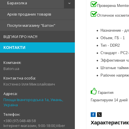
Барахолка
Проверена Memtes
Архів проданих товарів
Отличное космети
Послуги магазину "Батон"
Назначение - д
ВІДГУКИ ПРО НАС!!!
Объем, ГБ - 1
Тип - DDR2
КОНТАКТИ
Стандарт - PC2
Эффективная ча
Штатные таймин
Baton.ua
Рабочее напряже
Костенко Ілля Миколайович
Гарантия
Площа Івангородська 1а, Умань,
Гарантируем 14 дней 
Україна
+380 (97) 048-48-58
Характеристик
Інтернет-магазин, 9:00-18:00,Viber