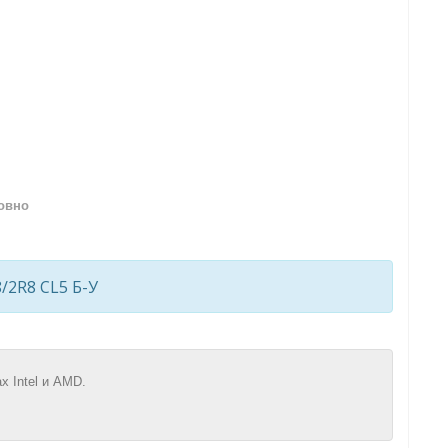
овно
/2R8 CL5 Б-У
 Intel и AMD.