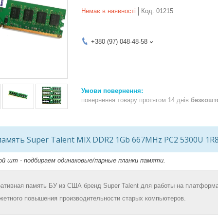
Немає в наявності
Код:
01215
+380 (97) 048-48-58
повернення товару протягом 14 днів
безкошт
амять Super Talent MIX DDR2 1Gb 667MHz PC2 5300U 1R8
ной шт - подбираем одинаковые/парные планки памяти.
ативная память БУ из США бренд Super Talent для работы на платформах
жетного повышения производительности старых компьютеров.