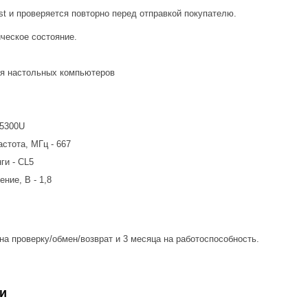
t и проверяется повторно перед отправкой покупателю.
ческое состояние.
ля настольных компьютеров
-5300U
стота, МГц - 667
ги - CL5
ние, В - 1,8
на проверку/обмен/возврат и 3 месяца на работоспособность.
и