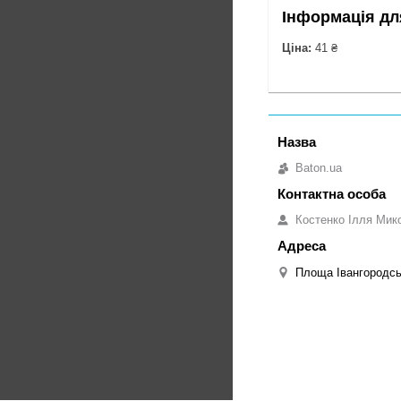
Інформація дл
Ціна:
41 ₴
Baton.ua
Костенко Ілля Мик
Площа Івангородськ