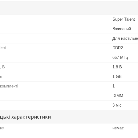
Super Talent
Вживаний
Для настільн
'яті
DDR2
667 МГц
, В
1.8 В
ля
1 GB
 комплекті
1
DIMM
3 міс
цькі характеристики
ня
немає