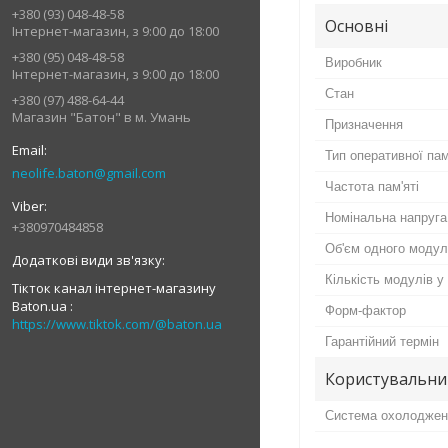
+380 (93) 048-48-58
Основні
Інтернет-магазин, з 9:00 до 18:00
+380 (95) 048-48-58
Виробник
Інтернет-магазин, з 9:00 до 18:00
Стан
+380 (97) 488-64-44
Магазин "Батон" в м. Умань
Призначення
Тип оперативної пам
neolife.baton@gmail.com
Частота пам'яті
Номінальна напруга
+380970484858
Об'єм одного моду
Кількість модулів у
Тікток канал інтернет-магазину
Baton.ua
Форм-фактор
https://www.tiktok.com/@baton.ua
Гарантійний термін
Користувальни
Система охолоджен