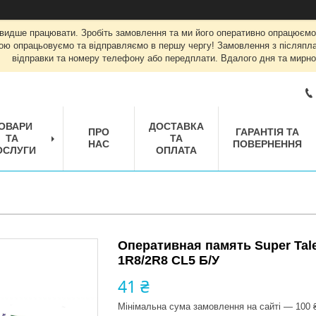
швидше працювати. Зробіть замовлення та ми його оперативно опрацюємо
ою опрацьовуємо та відправляємо в першу чергу! Замовлення з післяплат
відправки та номеру телефону або передплати. Вдалого дня та мирно
ОВАРИ
ДОСТАВКА
ПРО
ГАРАНТІЯ ТА
ТА
ТА
НАС
ПОВЕРНЕННЯ
ОСЛУГИ
ОПЛАТА
Оперативная память Super Tal
1R8/2R8 CL5 Б/У
41 ₴
Мінімальна сума замовлення на сайті — 100 