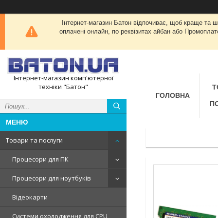
Інтернет-магазин Батон відпочиває, щоб краще та 
оплачені онлайн, по реквізитах айбан або Промоплат
Інтернет-магазин комп'ютерної
техніки "Батон"
Т
ГОЛОВНА
П
Товари та послуги
Процесори для ПК
Процесори для ноутбуків
Відеокарти
Системи охолодження для CPU