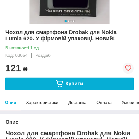
Чохол для смартфона Drobak для Nokia
Lumia 620. У фірмовій упаковці. Новий!
В наявності 1 од.
Код: 03054
Роздріб
121
₴
Купити
Опис
Характеристики
Доставка
Оплата
Умови п
Опис
Чохол для смартфона Drobak для Nokia