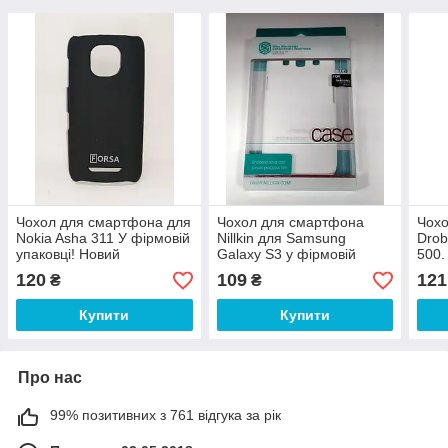
Чохол для смартфона для
Чохол для смартфона
Чох
Nokia Asha 311 У фірмовій
Nillkin для Samsung
Drob
упаковці! Новий
Galaxy S3 у фірмовій
500.
упаковці. Новий!
Нови
120
109
121
₴
₴
Купити
Купити
Про нас
99% позитивних з 761 відгука за рік