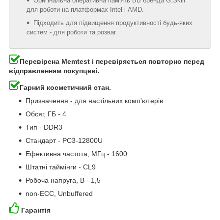
Оригінальна оперативна пам'ять БВ бренда G.Skill
для роботи на платформах Intel і AMD.
Підходить для підвищення продуктивності будь-яких
систем - для роботи та розваг.
Перевірена Memtest і перевіряється повторно перед
відправленням покупцеві.
Гарний косметичний стан.
Призначення - для настільних комп'ютерів
Обсяг, ГБ - 4
Тип - DDR3
Стандарт - PC3-12800U
Ефективна частота, МГц - 1600
Штатні таймінги - CL9
Робоча напруга, В - 1,5
non-ECC, Unbuffered
Гарантія