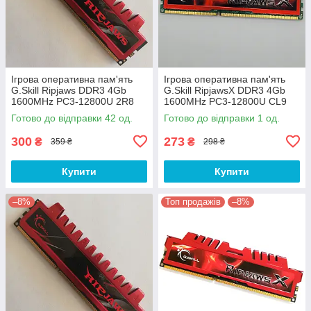
Ігрова оперативна пам'ять
Ігрова оперативна пам'ять
G.Skill Ripjaws DDR3 4Gb
G.Skill RipjawsX DDR3 4Gb
1600MHz PC3-12800U 2R8
1600MHz PC3-12800U CL9
CL9 (F3-12800CL9D-8GBRL)
(F3-12800CL9Q-8GBXL) Б/В
Готово до відправки 42 од.
Готово до відправки 1 од.
Б/В
300
273
₴
₴
359 ₴
298 ₴
Купити
Купити
–8%
Топ продажів
–8%