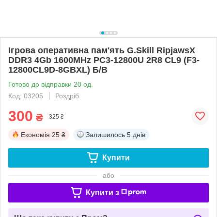
Ігрова оперативна пам'ять G.Skill RipjawsX
DDR3 4Gb 1600MHz PC3-12800U 2R8 CL9 (F3-
12800CL9D-8GBXL) Б/В
Готово до відправки 20 од.
Код: 03205
Роздріб
300
₴
325 ₴
Економія
25 ₴
Залишилось
5 днів
Купити
або
Купити з