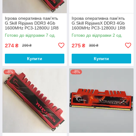
Ігрова оперативна пам'ять
Ігрова оперативна пам'ять
G.Skill Ripjaws DDR3 4Gb
G.Skill RipjawsX DDR3 4Gb
1600MHz PC3-12800U 1R8
1600MHz PC3-12800U 1R8
CL9 (F3-12800CL9D-8GBRL)
CL9 (F3-12800CL9D-8GBXL)
Готово до відправки 7 од.
Готово до відправки 2 од.
Б/В
Б/В
274
275
₴
₴
299 ₴
300 ₴
Купити
Купити
–8%
–8%