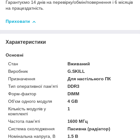
Гарантуємо 14 днів на перевірку/обмін/повернення і 6 місяців
на працездатність.
Приховати
Характеристики
Основні
Стан
Вживаний
Виробник
G.SKILL
Призначення
Для настільного ПК
Тип оперативної пам'яті
DDR3
Форм-фактор
DIMM
Об'єм одного модуля
4 GB
Кількість модулів у
1
комплекті
Частота пам'яті
1600 МГц
Система охолодження
Пасивна (радіатор)
Номінальна напруга, В
1.5 В