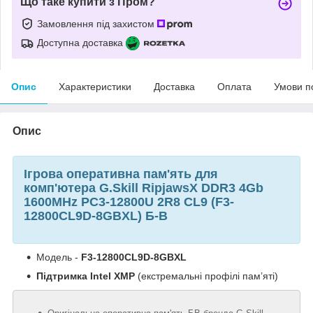
Що таке купити з Пром?
Замовлення під захистом
Доступна доставка
Опис
Характеристики
Доставка
Оплата
Умови п
Опис
Ігрова оперативна пам'ять для
комп'ютера G.Skill RipjawsX DDR3 4Gb
1600MHz PC3-12800U 2R8 CL9 (F3-
12800CL9D-8GBXL) Б-В
Модель -
F3-12800CL9D-8GBXL
Підтримка
Intel
XMP
(екстремальні профілі пам’яті)