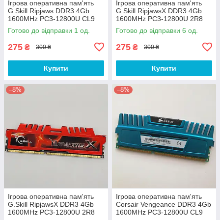
Ігрова оперативна пам'ять
Ігрова оперативна пам'ять
G.Skill Ripjaws DDR3 4Gb
G.Skill RipjawsX DDR3 4Gb
1600MHz PC3-12800U CL9
1600MHz PC3-12800U 2R8
(F3-12800CL9Q-16GBRL) Б/В
CL9 (F3-12800CL9D-8GBXL)
Готово до відправки 1 од.
Готово до відправки 6 од.
Б/В
275
275
₴
₴
300 ₴
300 ₴
Купити
Купити
–8%
–8%
Ігрова оперативна пам'ять
Ігрова оперативна пам'ять
G.Skill RipjawsX DDR3 4Gb
Corsair Vengeance DDR3 4Gb
1600MHz PC3-12800U 2R8
1600MHz PC3-12800U CL9
CL9 (F3-12800CL9Q-
(CMZ8GX3M2A1600C9B) Б/У