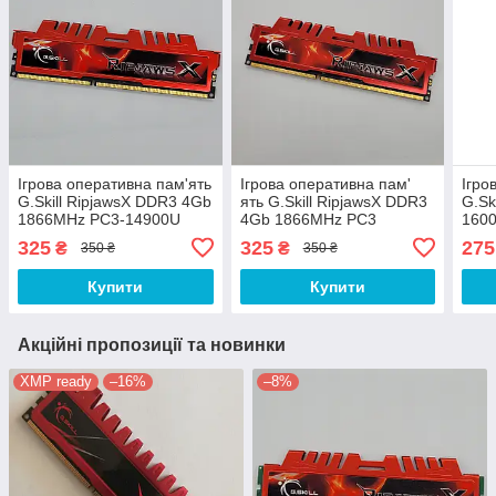
Ігрова оперативна пам'ять
Ігрова оперативна пам'
Ігро
G.Skill RipjawsX DDR3 4Gb
ять G.Skill RipjawsX DDR3
G.Sk
1866MHz PC3-14900U
4Gb 1866MHz PC3
160
2R8 CL9 (F3-14900CL9D-
14900U 1R8 CL9 (F3-
2R8 
325
325
275
₴
₴
350 ₴
350 ₴
8GBXL) Б/В
14900CL9D-8GBXL) Б/У
8GBX
Купити
Купити
Акційні пропозиції та новинки
XMP ready
–16%
–8%