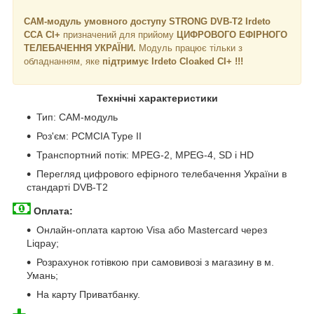
САМ-модуль умовного доступу STRONG DVB-T2 Irdeto
CCA CI+
призначений для прийому
ЦИФРОВОГО ЕФІРНОГО
ТЕЛЕБАЧЕННЯ УКРАЇНИ.
Модуль працює тільки з
обладнанням, яке
підтримує Irdeto Cloaked CI+ !!!
Технічні характеристики
Тип: CAM-модуль
Роз'єм: PCMCIA Type II
Транспортний потік: MPEG-2, MPEG-4, SD і HD
Перегляд цифрового ефірного телебачення України в
стандарті DVB-T2
Оплата:
Онлайн-оплата картою Visa або Mastercard через
Liqpay;
Розрахунок готівкою при самовивозі з магазину в м.
Умань;
На карту Приватбанку.