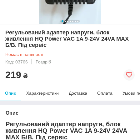
Регульований адаптер напруги, блок
живлення HQ Power VAC 1A 9-24V 24VA MAX
Б/В. Під сервіс
Немає в наявності
Код: 03766
Роздріб
219
₴
Опис
Характеристики
Доставка
Оплата
Умови п
Опис
Регульований адаптер напруги, блок
живлення HQ Power VAC 1A 9-24V 24VA
MAX Б/В. Під сервіс