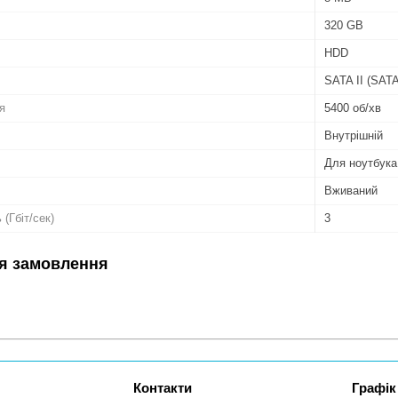
320 GB
HDD
SATA II (SATA
я
5400 об/хв
Внутрішній
Для ноутбука
Вживаний
(Гбіт/сек)
3
я замовлення
Графік