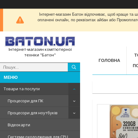
Інтернет-магазин Батон відпочиває, щоб краще та 
оплачені онлайн, по реквізитах айбан або Промоплат
Інтернет-магазин комп'ютерної
техніки "Батон"
Т
ГОЛОВНА
П
Товари та послуги
Процесори для ПК
Процесори для ноутбуків
Відеокарти
Системи охолодження для CPU