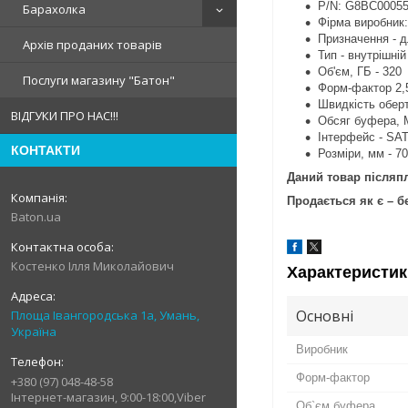
P/N: G8BC0005
Барахолка
Фірма виробник: 
Призначення - д
Архів проданих товарів
Тип - внутрішній
Об'єм, ГБ - 320
Послуги магазину "Батон"
Форм-фактор 2,
Швидкість оберт
ВІДГУКИ ПРО НАС!!!
Обсяг буфера, 
Інтерфейс - SAT
КОНТАКТИ
Розміри, мм - 7
Даний товар післяп
Продається як є – бе
Baton.ua
Костенко Ілля Миколайович
Характеристик
Основні
Площа Івангородська 1а, Умань,
Україна
Виробник
Форм-фактор
+380 (97) 048-48-58
Інтернет-магазин, 9:00-18:00,Viber
Об`єм буфера