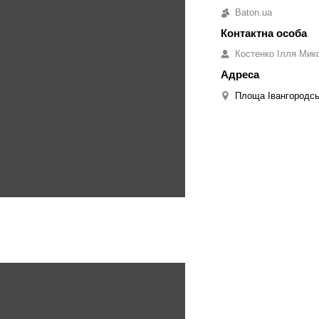
Baton.ua
Костенко Ілля Мик
Площа Івангородськ