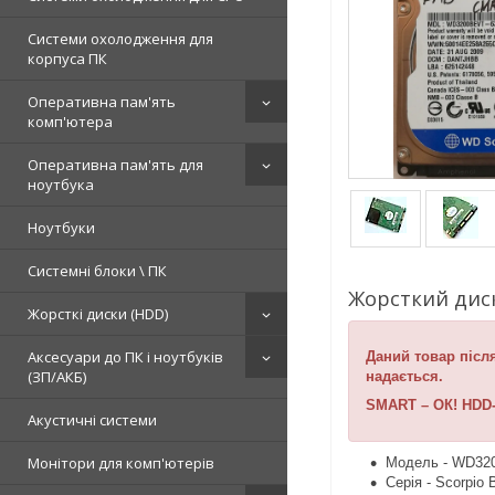
Системи охолодження для
корпуса ПК
Оперативна пам'ять
комп'ютера
Оперативна пам'ять для
ноутбука
Ноутбуки
Системні блоки \ ПК
Жорсткий диск
Жорсткі диски (HDD)
Аксесуари до ПК і ноутбуків
Даний товар після
(ЗП/АКБ)
надається.
SMART – ОК! HDD-t
Акустичні системи
Монітори для комп'ютерів
Модель - WD32
Серія - Scorpio 