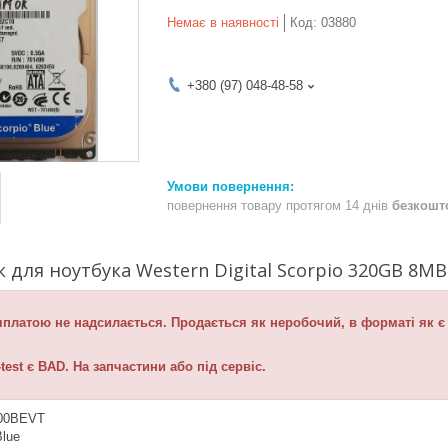
Немає в наявності
Код:
03880
+380 (97) 048-48-58
повернення товару протягом 14 днів
безкошт
 для ноутбука Western Digital Scorpio 320GB 8M
платою не надсилається. Продається як неробочий, в форматі як є –
est є BAD. На запчастини або під сервіс.
00BEVT
Blue