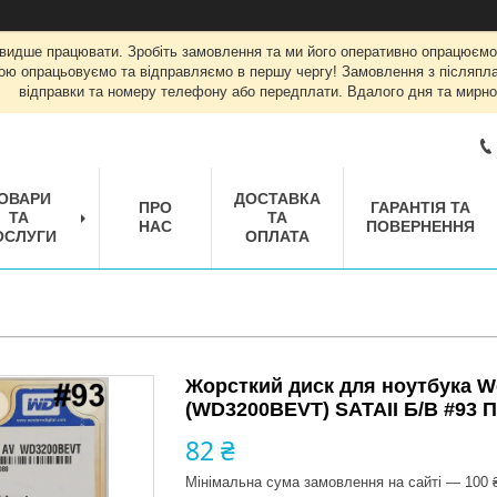
швидше працювати. Зробіть замовлення та ми його оперативно опрацюємо
ою опрацьовуємо та відправляємо в першу чергу! Замовлення з післяплат
відправки та номеру телефону або передплати. Вдалого дня та мирно
ОВАРИ
ДОСТАВКА
ПРО
ГАРАНТІЯ ТА
ТА
ТА
НАС
ПОВЕРНЕННЯ
ОСЛУГИ
ОПЛАТА
Жорсткий диск для ноутбука We
(WD3200BEVT) SATAII Б/В #93 П
82 ₴
Мінімальна сума замовлення на сайті — 100 