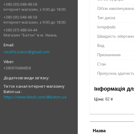
+380 (93) 048-48-58
Об'єм накопичувача
Інтернет-магазин, з 9:00 до 18:00
+380 (95) 048-48-58
Тип диска
Інтернет-магазин, з 9:00 до 18:00
Інтерфейс
+380 (97) 488-64-44
Магазин "Батон" в м. Умань
Швидкість обертанн
Вид
neolife.baton@gmail.com
Призначення
Стан
+380970484858
Пропускна здатність 
Тікток канал інтернет-магазину
Інформація дл
Baton.ua
https://www.tiktok.com/@baton.ua
Ціна:
82 ₴