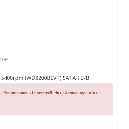
овно
B 5400rpm (WD3200BEVT) SATAII Б/В
 без повернень і претензій. На цей товар гарантія не