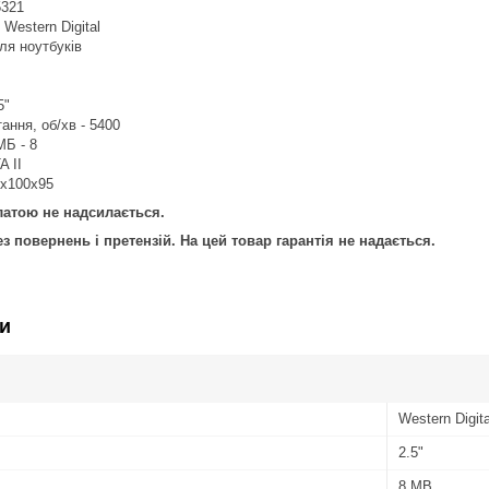
5321
Western Digital
ля ноутбуків
5"
ання, об/хв - 5400
МБ - 8
A II
0х100х95
латою не надсилається.
з повернень і претензій. На цей товар гарантія не надається.
и
Western Digita
2.5"
8 MB