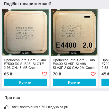
Подібні товари компанії
Процесор Intel Core 2 Duo
Процесор Intel Core 2 Duo
Проц
E7500 R0 SLB9Z, SLGTE
E4400 SLA5F, SLA98,
E72
2.93 GHz 3 МБ Cache
SLA3F 2.00 GHz 2M Cache
2.53
1066 MHz FSB Socket 775
800 MHz FSB Socket 775
MHz 
65
70
45
₴
₴
Б/В
Б/В - МІНУС
Купити
Купити
Про нас
99% позитивних з 761 відгука за рік