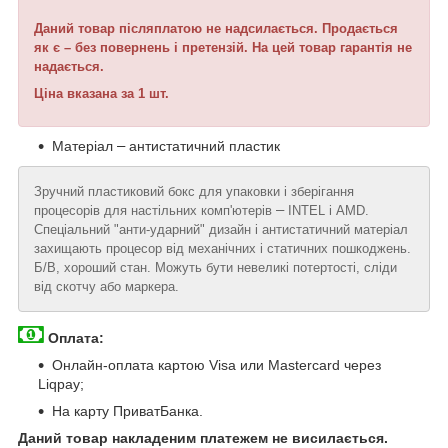
Даний товар післяплатою не надсилається. Продається
як є –
без повернень і претензій. На цей товар гарантія не
надається.
Ціна вказана за 1 шт.
Матеріал
–
антистатичний пластик
Зручний пластиковий
бокс
для
упаковки
і
зберігання
–
процесорів
для
настільних
комп'ютерів
INTEL
і
AMD
.
Спеціальний
"
анти
-
ударний
"
дизайн
і
антистатичний
матеріал
захищають
процесор
від
механічних
і
статичних
пошкоджень
.
Б
/В
,
хороший стан
.
Можуть
бути
невеликі
потертості
,
сліди
від
скотчу
або
маркера
.
Оплата:
Онлайн-оплата картою Visa или Mastercard через
Liqpay;
На карту ПриватБанка.
Даний
товар
накладеним
платежем
не
висилається
.