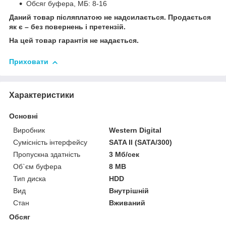
Обсяг буфера, МБ: 8-16
Даний товар післяплатою не надсилається. Продається
як є – без повернень і претензій.
На цей товар гарантія не надається.
Приховати
Характеристики
Основні
Виробник
Western Digital
Сумісність інтерфейсу
SATA II (SATA/300)
Пропускна здатність
3 Мб/сек
Об`єм буфера
8 MB
Тип диска
HDD
Вид
Внутрішній
Стан
Вживаний
Обсяг