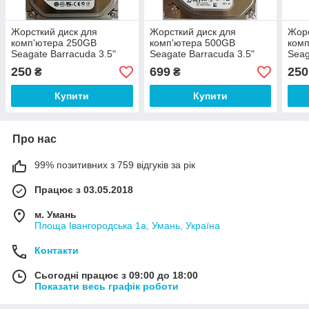
Жорсткий диск для
Жорсткий диск для
Жорс
комп'ютера 250GB
комп'ютера 500GB
ком
Seagate Barracuda 3.5"
Seagate Barracuda 3.5"
Seag
8MB 7200rpm 3Gb/s
32MB 7200rpm 6Gb/s
8MB
250
699
250
₴
₴
(ST3250310CS) SATAII Б/В
(ST500DM009) SATA-III Б/
(ST3
В
Купити
Купити
Про нас
99% позитивних з 759 відгуків за рік
Працює з 03.05.2018
м. Умань
Площа Івангородська 1а, Умань, Україна
Контакти
Сьогодні працює з 09:00 до 18:00
Показати весь графік роботи