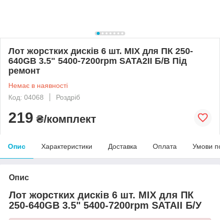
Лот жорстких дисків 6 шт. MIX для ПК 250-
640GB 3.5" 5400-7200rpm SATA2II Б/В Під
ремонт
Немає в наявності
Код: 04068
Роздріб
219
₴/комплект
Опис
Характеристики
Доставка
Оплата
Умови п
Опис
Лот жорстких дисків 6 шт. MIX для ПК
250-640GB 3.5" 5400-7200rpm SATAII Б/У