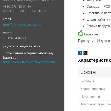
Інтернет-магазин, з 9:00 до 18:00
Тип - DDR3
+380 (97) 488-64-44
Стандарт - PC3
Магазин "Батон" в м. Умань
Ефективна част
Штатні таймінги
neolife.baton@gmail.com
Робоча напруга,
Гарантія
+380970484858
Гарантуємо 14 днів на
Тікток канал інтернет-магазину
Baton.ua
Характеристик
https://www.tiktok.com/@baton.ua
Основні
Виробник
Країна виробник
Призначення
Тип оперативної пам