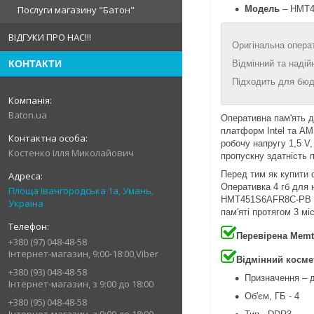
Модель
– HMT4
Послуги магазину "Батон"
ВІДГУКИ ПРО НАС!!!
Оригінальна опера
Відмінний та надій
КОНТАКТИ
Підходить для бюд
Baton.ua
Оперативна пам'ять 
платформ Intel та A
робочу напругу 1,5 V
Костенко Ілля Миколайович
пропускну здатність 
Перед тим як купити
Оперативка 4 гб для 
Площа Івангородська 1а, Умань,
HMT451S6AFR8C-PB NA 
Україна
пам'яті протягом 3 міс
Перевірена Memt
+380 (97) 048-48-58
Інтернет-магазин, 9:00-18:00,Viber
Відмінний косме
+380 (93) 048-48-58
Призначення – д
Інтернет-магазин, з 9:00 до 18:00
Об'єм, ГБ - 4
+380 (95) 048-48-58