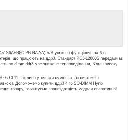
51S6AFR8C-PB NA AA) Б/В успішно функціонує на базі
ютерів, що працюють на ддр3. Стандарт PC3-12800S передбачає
ам'ять so dimm ddr3 має знижене тепловиділення, більш високу
0s CL11 важливо уточнити сумісність із системою.
правкою). Допоможемо купити ддр3 4 гб SO-DIMM Hynix
ення товару, гарантуємо працездатність модуля оперативної