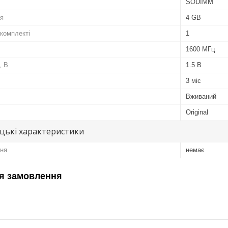
SODIMM
ля
4 GB
 комплекті
1
1600 МГц
, В
1.5 В
3 міс
Вживаний
Original
цькі характеристики
ня
немає
я замовлення