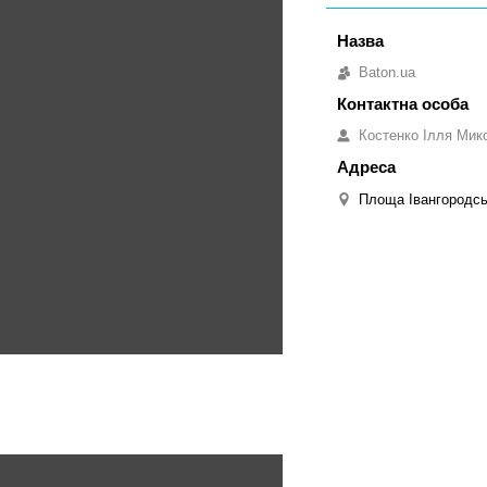
Baton.ua
Костенко Ілля Мик
Площа Івангородськ