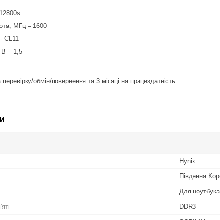
-12800s
ота, МГц – 1600
 - CL11
 В – 1,5
 перевірку/обмін/повернення та 3 місяці на працездатність.
и
Hynix
Південна Кор
Для ноутбука
'яті
DDR3