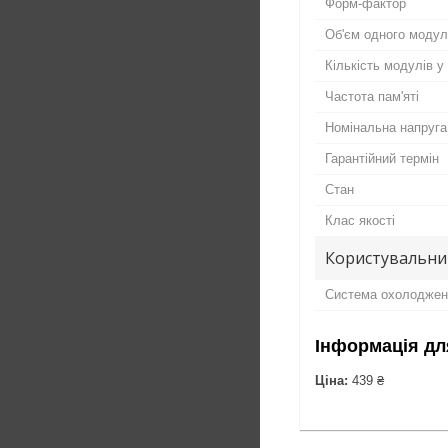
Форм-фактор
Об'єм одного моду
Кількість модулів у
Частота пам'яті
Номінальна напруга
Гарантійний термін
Стан
Клас якості
Користувальни
Система охолоджен
Інформація дл
Ціна:
439 ₴