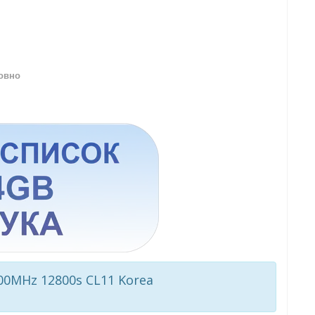
овно
0MHz 12800s CL11 Korea