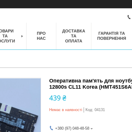
ОВАРИ
ДОСТАВКА
ПРО
ГАРАНТІЯ ТА
ТА
ТА
НАС
ПОВЕРНЕННЯ
ОСЛУГИ
ОПЛАТА
Оперативна пам'ять для ноут
12800s CL11 Korea (HMT451S6A
439 ₴
Немає в наявності
Код:
04131
+380 (97) 048-48-58