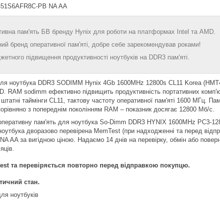
51S6AFR8C-PB NA AA
тивна пам'ять БВ бренду Hynix для роботи на платформах Intel та AMD.
ний бренд оперативної пам'яті, добре себе зарекомендував роками!
жетного підвищення продуктивності ноутбуків на DDR3 пам'яті.
для ноутбука DDR3 SODIMM Hynix 4Gb 1600MHz 12800s CL11 Korea (HMT4
MD. RAM sodimm ефективно підвищить продуктивність портативних комп'
, штатні таймінги CL11, тактову частоту оперативної пам'яті 1600 МГц. П
порівняно з попереднім поколінням RAM – показник досягає 12800 Мб/с.
 оперативну пам'ять для ноутбука So-Dimm DDR3 HYNIX 1600MHz PC3-1280
ноутбука дворазово перевірена MemTest (при надходженні та перед від
AA за вигідною ціною. Надаємо 14 днів на перевірку, обмін або поверн
яців.
est та перевіряється повторно перед відправкою покупцю.
тичний стан.
ля ноутбуків