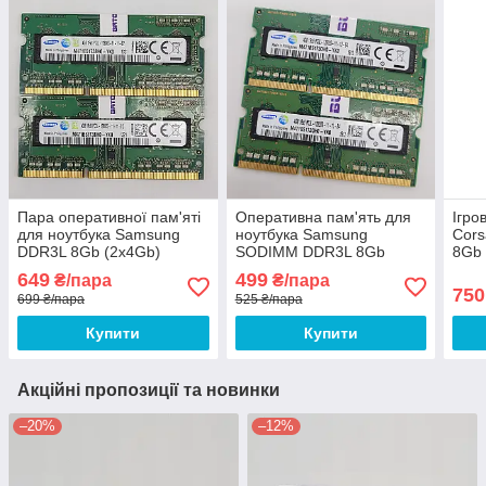
Пара оперативної пам'яті
Оперативна пам'ять для
Ігро
для ноутбука Samsung
ноутбука Samsung
Cors
DDR3L 8Gb (2x4Gb)
SODIMM DDR3L 8Gb
8Gb
1600MHz PC3L-12800s
(2x4Gb) 1600MHz PC3L-
128
649
499
₴/пара
₴/пара
CL11 (M471B5173BH0-
12800S 1R8 CL11
(CM
750
699 ₴/пара
525 ₴/пара
YK0) Б/В
(M471B5173QH0-YK0) Б/В
Б/В
Купити
Купити
Акційні пропозиції та новинки
–20%
–12%