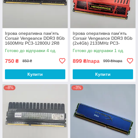
Ігрова оперативна пам'ять
Ігрова оперативна пам'ять
Corsair Vengeance DDR3 8Gb
Corsair Vengeance DDR3 8Gb
1600MHz PC3-12800U 2R8
(2x4Gb) 2133MHz PC3-
CL9
17000U 1R8 CL11
Готово до відправки 4 од.
Готово до відправки 1 од.
(CMY32GX3M4A1600C9R) Б/
(CMZ8GX3M2A2133C11R) Б/
В
В
750
899
₴
₴/пара
850 ₴
999 ₴/пара
Купити
Купити
–8%
–3%