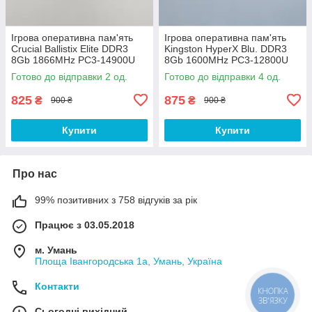
Ігрова оперативна пам'ять
Ігрова оперативна пам'ять
Crucial Ballistix Elite DDR3
Kingston HyperX Blu. DDR3
8Gb 1866MHz PC3-14900U
8Gb 1600MHz PC3-12800U
2R8 CL9
2R8 CL10
Готово до відправки 2 од.
Готово до відправки 4 од.
(BLE8G3D1869DE1TX0.16FE
(KHX1600C10D3B1/8G) Б/В
D) Б/В
825
875
₴
₴
900 ₴
900 ₴
Купити
Купити
Про нас
99% позитивних з 758 відгуків за рік
Працює з 03.05.2018
м. Умань
Площа Івангородська 1а, Умань, Україна
Контакти
КНОПКА
ЗВ'ЯЗКУ
Сьогодні вихідний