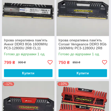
Ігрова оперативна пам'ять
Ігрова оперативна пам'ять
Avexir DDR3 8Gb 1600MHz
Corsair Vengeance DDR3 8Gb
PC3-12800U 2R8 CL11
1600MHz PC3-12800U 2R8
(AVD3U16001108G-2CW) Б/В
CL9 (CMY16GX3M2A1600C9)
Готово до відправки 1 од.
Готово до відправки 1 од.
Б/В
799
750
₴
₴
999 ₴
850 ₴
Купити
Купити
–12%
–10%