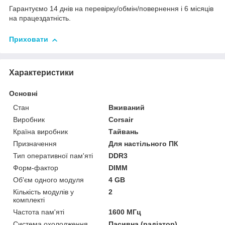
Гарантуємо 14 днів на перевірку/обмін/повернення і 6 місяців
на працездатність.
Приховати
Характеристики
Основні
Стан
Вживаний
Виробник
Corsair
Країна виробник
Тайвань
Призначення
Для настільного ПК
Тип оперативної пам'яті
DDR3
Форм-фактор
DIMM
Об'єм одного модуля
4 GB
Кількість модулів у
2
комплекті
Частота пам'яті
1600 МГц
Система охолодження
Пасивна (радіатор)