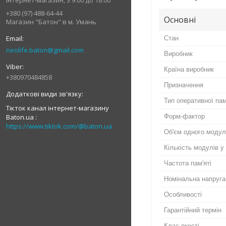
Інтернет-магазин, з 9:00 до 18:00
+380 (97) 488-64-44
Основні
Магазин "Батон" в м. Умань
Стан
neolife.baton@gmail.com
Виробник
Країна виробник
+380970484858
Призначення
Тип оперативної пам
Тікток канал інтернет-магазину
Baton.ua
Форм-фактор
https://www.tiktok.com/@baton.ua
Об'єм одного моду
Кількість модулів у
Частота пам'яті
Номінальна напруга
Особливості
Гарантійний термін
Клас якості