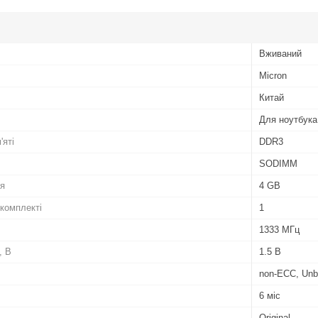
Вживаний
Micron
Китай
Для ноутбука
'яті
DDR3
SODIMM
ля
4 GB
 комплекті
1
1333 МГц
, В
1.5 В
non-ECC, Unb
6 міс
Original