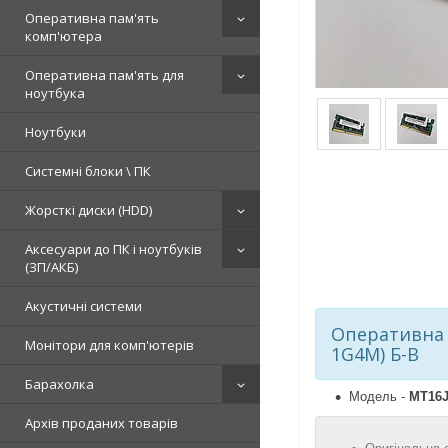
Оперативна пам'ять
комп'ютера
Оперативна пам'ять для
ноутбука
Ноутбуки
Системні блоки \ ПК
Жорсткі диски (HDD)
Аксесуари до ПК і ноутбуків
(ЗП/АКБ)
Акустичні системи
Оперативна 
Монітори для комп'ютерів
1G4M) Б-В
Барахолка
Модель -
MT16J
Архів проданих товарів