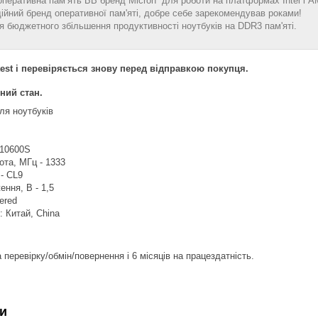
оперативна пам’ять БВ бренд Micron для роботи на платформах Intel і A
дійний бренд оперативної пам'яті, добре себе зарекомендував роками!
я бюджетного збільшення продуктивності ноутбуків на DDR3 пам'яті.
est і перевіряється знову перед відправкою покупця.
ний стан.
ля ноутбуків
-10600S
та, МГц - 1333
 - CL9
ення, В - 1,5
ered
: Китай, China
 перевірку/обмін/повернення і 6 місяців на працездатність.
и