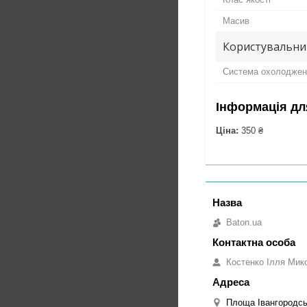
Масив
Користувальни
Система охолоджен
Інформація дл
Ціна:
350 ₴
Baton.ua
Костенко Ілля Мик
Площа Івангородськ