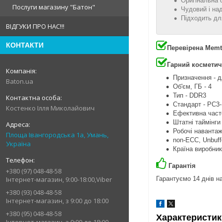
Оригінальна 
Послуги магазину "Батон"
Чудовий і на
Підходить дл
ВІДГУКИ ПРО НАС!!!
КОНТАКТИ
Перевірена Memt
Гарний косметич
Призначення - д
Baton.ua
Об'єм, ГБ - 4
Тип - DDR3
Стандарт - PC3
Костенко Ілля Миколайович
Ефективна часто
Штатні таймінги
Робочі навантаж
Площа Івангородська 1а, Умань,
non-ECC, Unbuff
Україна
Країна виробник
Гарантія
+380 (97) 048-48-58
Гарантуємо 14 днів на
Інтернет-магазин, 9:00-18:00,Viber
+380 (93) 048-48-58
Інтернет-магазин, з 9:00 до 18:00
+380 (95) 048-48-58
Характеристик