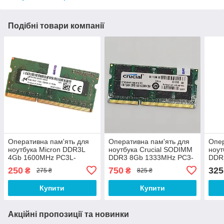
Подібні товари компанії
Оперативна пам'ять для
Оперативна пам'ять для
Опер
ноутбука Micron DDR3L
ноутбука Crucial SODIMM
ноут
4Gb 1600MHz PC3L-
DDR3 8Gb 1333MHz PC3-
DDR
12800S 1R8 CL11
10600S CL9
106
250
750
325
₴
₴
275 ₴
825 ₴
(MT8KTF51264HZ-1G6N1)
(CT102464BF1339.M16FDD)
(CT
Б/В
Б/В
Б/В
Купити
Купити
Акційні пропозиції та новинки