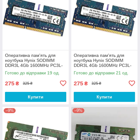
Оперативна пам'ять для
Оперативна пам'ять для
ноутбука Hynix SODIMM
ноутбука Hynix SODIMM
DDR3L 4Gb 1600MHz PC3L-
DDR3L 4Gb 1600MHz PC3L-
12800s 1R8 CL11
12800s 1R8 CL11
Готово до відправки 19 од.
Готово до відправки 21 од.
(HMT451S6BFR8A-PB N0 AA)
(HMT451S6BFR8A-PB N0 AA)
Б/В
Б/В
275
275
₴
₴
325 ₴
325 ₴
Купити
Купити
–9%
–9%