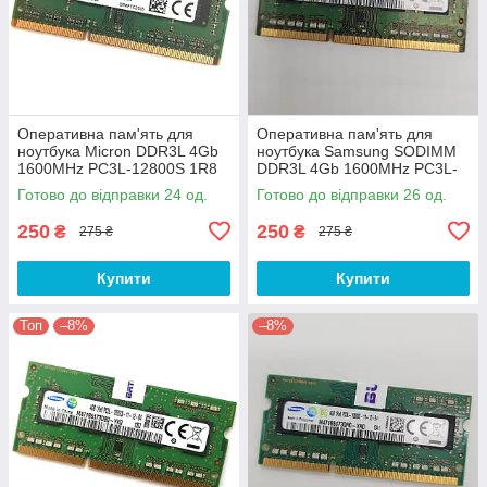
Оперативна пам'ять для
Оперативна пам'ять для
ноутбука Micron DDR3L 4Gb
ноутбука Samsung SODIMM
1600MHz PC3L-12800S 1R8
DDR3L 4Gb 1600MHz PC3L-
CL11 (MT8KTF51264HZ-
12800s 1R8 CL11
Готово до відправки 24 од.
Готово до відправки 26 од.
1G6N1) Б/В
(M471B5173EB0-YK0) Б/В
250
250
₴
₴
275 ₴
275 ₴
Купити
Купити
Топ
–8%
–8%