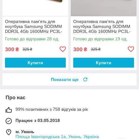
Оперативна пам'ять для
Оперативна пам'ять для
ноутбука Samsung SODIMM
ноутбука Samsung SODIMM
DDR3L 4Gb 1600MHz PC3L-
DDR3L 4Gb 1600MHz PC3L-
12800s 1R8 CL11
12800S 1R8 CL11
Готово до відправки 28 од.
Готово до відправки 19 од.
(M471B5173DB0-YK0) Б/В
(M471B5173QH0-YK0) Б/В
300
300
₴
₴
325 ₴
325 ₴
Купити
Купити
Показати ще
Про нас
99% позитивних з 758 відгуків за рік
Працює з 03.05.2018
м. Умань
Площа Івангородська 1а, Умань, Україна