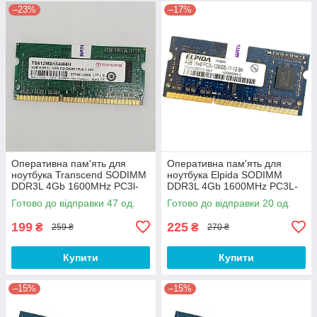
–23%
–17%
Оперативна пам'ять для
Оперативна пам'ять для
ноутбука Transcend SODIMM
ноутбука Elpida SODIMM
DDR3L 4Gb 1600MHz PC3l-
DDR3L 4Gb 1600MHz PC3L-
12800S 1R8 CL11
12800s 1R8 CL11
Готово до відправки 47 од.
Готово до відправки 20 од.
(TS512MSK64W6H) Б/В
(EBJ40UG8EFU0-GN-F) Б/В
199
225
₴
₴
259 ₴
270 ₴
Купити
Купити
–15%
–15%