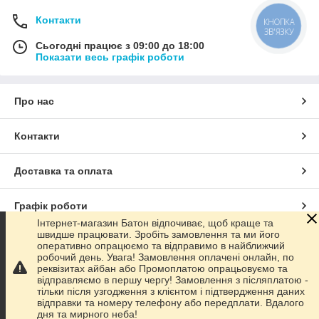
Контакти
КНОПКА
ЗВ'ЯЗКУ
Сьогодні працює з 09:00 до 18:00
Показати весь графік роботи
Про нас
Контакти
Доставка та оплата
Графік роботи
Інтернет-магазин Батон відпочиває, щоб краще та
швидше працювати. Зробіть замовлення та ми його
Повна версія сайту
оперативно опрацюємо та відправимо в найближчий
робочий день. Увага! Замовлення оплачені онлайн, по
реквізитах айбан або Промоплатою опрацьовуємо та
Сайт створено на маркетплейсі
Prom.ua
відправляємо в першу чергу! Замовлення з післяплатою -
тільки після узгодження з клієнтом і підтвердження даних
відправки та номеру телефону або передплати. Вдалого
Політика конфіденційності
дня та мирного неба!