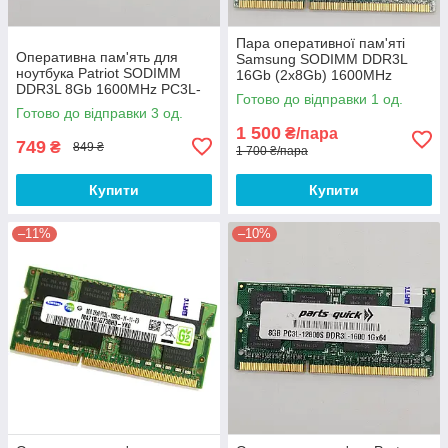
Пара оперативної пам'яті
Оперативна пам'ять для
Samsung SODIMM DDR3L
ноутбука Patriot SODIMM
16Gb (2x8Gb) 1600MHz
DDR3L 8Gb 1600MHz PC3L-
PC3L-12800s 2R8 CL11
Готово до відправки 1 од.
12800s 2R8 CL11
(M471B1G73DB0-YK0) Б/В
Готово до відправки 3 од.
(PSD38G1600L2S) Б/В
1 500
₴/пара
749
₴
849 ₴
1 700 ₴/пара
Купити
Купити
–11%
–10%