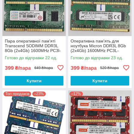
Пара оперативної пам'яті
Оперативна пам'ять для
Transcend SODIMM DDR3L
ноутбука Micron DDR3L 8Gb
8Gb (2x4Gb) 1600MHz PC3l-
(2x4Gb) 1600MHz PC3L-
12800S 1R8 CL11
12800S 1R8 CL11
Готово до відправки 22 од.
Готово до відправки 23 од.
(TS512MSK64W6H) Б/В
(MT8KTF51264HZ-1G6N1) Б/
В
399
399
₴/пара
₴/пара
649 ₴/пара
520 ₴/пара
Купити
Купити
Топ продажів
–23%
–12%