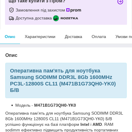
Що таке купити з Пром?
Замовлення під захистом
Доступна доставка
Опис
Характеристики
Доставка
Оплата
Умови п
Опис
Оперативна пам'ять для ноутбука
Samsung SODIMM DDR3L 8Gb 1600MHz
PC3L-12800S CL11 (M471B1G73QH0-YK0)
Б/В
Модель -
M471B1G73QH0-YK0
Оперативна пам'ять для ноутбука Samsung SODIMM DDR3L
8Gb 1600MHz 12800S CL11 (M471B1G73QH0-YK0) Б/В
успішно функціонує на базі платформ
Intel
і
AMD
. RAM
sodimm ефективно підвищить продуктивність портативних