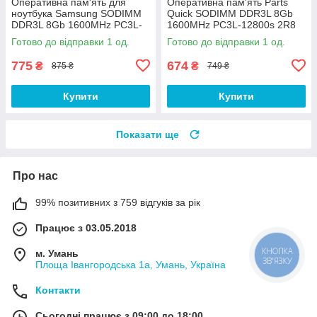
Оперативна пам'ять для
Оперативна пам'ять Parts
ноутбука Samsung SODIMM
Quick SODIMM DDR3L 8Gb
DDR3L 8Gb 1600MHz PC3L-
1600MHz PC3L-12800s 2R8
12800s CL11
CL11 1Gx64 Б/В
Готово до відправки 1 од.
Готово до відправки 1 од.
(M471B1G73BH0-YK0) Б/В
775
674
₴
₴
875 ₴
749 ₴
Купити
Купити
Показати ще
Про нас
99% позитивних з 759 відгуків за рік
Працює з 03.05.2018
м. Умань
КНОПКА
ЗВ'ЯЗКУ
Площа Івангородська 1а, Умань, Україна
Контакти
Сьогодні працює з 09:00 до 18:00