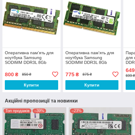
Оперативна пам'ять для
Оперативна пам'ять для
Пара
ноутбука Samsung
ноутбука Samsung
для 
SODIMM DDR3L 8Gb
SODIMM DDR3L 8Gb
DDR
1600MHz PC3L-12800S
1600MHz PC3L-12800s
160
649
2R8 CL11
CL11 (M471B1G73BH0-
CL1
800
775
₴
₴
850 ₴
875 ₴
699 
(M471B1G73EB0-YK0) Б/В
YK0) Б/В
YK0)
Купити
Купити
Акційні пропозиції та новинки
Топ продажів
–39%
–23%