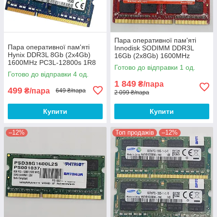
Пара оперативної пам'яті
Пара оперативної пам'яті
Innodisk SODIMM DDR3L
Hynix DDR3L 8Gb (2x4Gb)
16Gb (2x8Gb) 1600MHz
1600MHz PC3L-12800s 1R8
PC3L-12800s 2R8 CL11
Готово до відправки 1 од.
CL11 (HMT451S6BFR8A-PB
(M3SW-8GMSDD0C) Б/В
Готово до відправки 4 од.
N0 AA) Б/В
1 849
₴/пара
499
₴/пара
649 ₴/пара
2 099 ₴/пара
Купити
Купити
–12%
Топ продажів
–12%