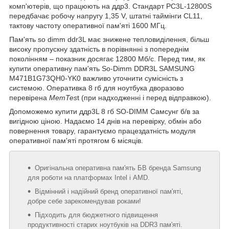
комп'ютерів, що працюють на ддр3. Стандарт PC3L-12800S
передбачає робочу напругу 1,35 V, штатні таймінги CL11,
тактову частоту оперативної пам'яті 1600 МГц.
Пам'ять so dimm ddr3L має знижене тепловиділення, більш
високу пропускну здатність в порівнянні з попереднім
поколінням – показник досягає 12800 Мб/с. Перед тим, як
купити оперативну пам'ять So-Dimm DDR3L SAMSUNG
M471B1G73QH0-YK0 важливо уточнити сумісність з
системою. Оперативка 8 гб для ноутбука дворазово
перевірена
MemTes
t (при надходженні і перед відправкою).
Допоможемо купити ддр3L 8 гб SO-DIMM Самсунг б/в за
вигідною ціною. Надаємо 14 днів на перевірку, обмін або
повернення товару, гарантуємо працездатність модуля
оперативної пам'яті протягом 6 місяців.
Оригінальна оперативна пам'ять БВ бренда Samsung
для роботи на платформах Intel і AMD.
Відмінний і надійний бренд оперативної пам'яті,
добре себе зарекомендував роками!
Підходить для бюджетного підвищення
продуктивності старих ноутбуків на DDR3 пам'яті.