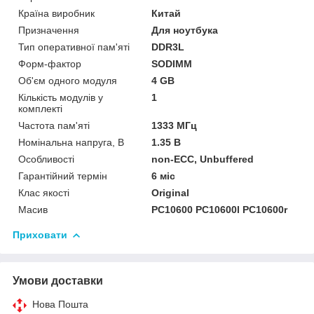
Країна виробник
Китай
Призначення
Для ноутбука
Тип оперативної пам'яті
DDR3L
Форм-фактор
SODIMM
Об'єм одного модуля
4 GB
Кількість модулів у
1
комплекті
Частота пам'яті
1333 МГц
Номінальна напруга, В
1.35 В
Особливості
non-ECC, Unbuffered
Гарантійний термін
6 міс
Клас якості
Original
Масив
PC10600 PC10600l PC10600r
Приховати
Умови доставки
Нова Пошта