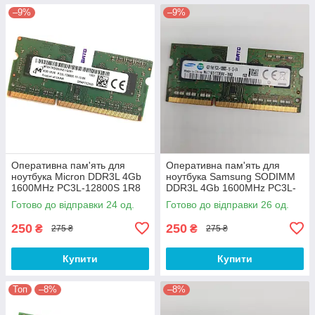
–9%
–9%
Оперативна пам'ять для
Оперативна пам'ять для
ноутбука Micron DDR3L 4Gb
ноутбука Samsung SODIMM
1600MHz PC3L-12800S 1R8
DDR3L 4Gb 1600MHz PC3L-
CL11 (MT8KTF51264HZ-
12800s 1R8 CL11
Готово до відправки 24 од.
Готово до відправки 26 од.
1G6N1) Б/В
(M471B5173EB0-YK0) Б/В
250
250
₴
₴
275 ₴
275 ₴
Купити
Купити
Топ
–8%
–8%