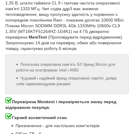
1,35 В, штатні таймінги CL 9 і тактова частота оперативної
пам'яті 1333 МГц. Чип содім ддр3 має знижене
тепловиділення, вищу пропускну здатність у порівнянні з
попереднім поколінням Ram - показник досягає 10600 МБ/с.
Планка Micron SODIMM DDR3L 4Gb 1333MHz 10600s CL9
1.35V (MT16KTF51264HZ-1G4K1) на 4 ГБ двократно
перевірена
MemTest
(Проповідувати перед відрядженням).
Запропонуємо 14 днів на перевірку, обмін або повернення
товару, гарантуємо роботу 6 місяців.
Початкова оперативна пам’ять БУ бренд Micron для
роботи на платформах Intel і AMD.
Чудовий і надійний бренд оперативної пам'яті, добре
себе зарекомендував роками!
Перевірена Memtest і перевіряється знову перед
відправкою покупця.
Гарний косметичний стан.
Призначення - для настільних комп'ютерів
Об'єм, ГБ - 4