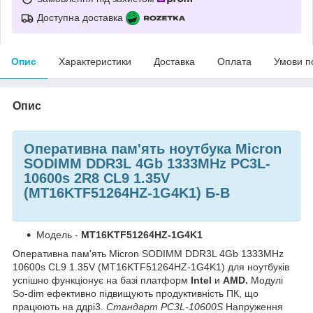
Доступна доставка
Опис
Характеристики
Доставка
Оплата
Умови п
Опис
Оперативна пам'ять ноутбука Micron
SODIMM DDR3L 4Gb 1333MHz PC3L-
10600s
2R8
CL9 1.35V
(MT16KTF51264HZ-1G4K1) Б-В
Модель -
MT16KTF51264HZ-1G4K1
Оперативна пам'ять Micron SODIMM DDR3L 4Gb 1333MHz
10600s CL9 1.35V (MT16KTF51264HZ-1G4K1) для ноутбуків
успішно функціонує на базі платформ
Intel
и
AMD.
Модулі
So-dim ефективно підвищують продуктивність ПК, що
працюють на ддрі3.
Стандарт PC3L-10600S
Напруження