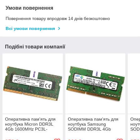
Умови повернення
Повернення товару впродовж 14 днів безкоштовно
Всі умови повернення
Подібні товари компанії
Оперативна пам'ять для
Оперативна пам'ять для
Опер
ноутбука Micron DDR3L
ноутбука Samsung
ноут
4Gb 1600MHz PC3L-
SODIMM DDR3L 4Gb
SOD
12800S 1R8 CL11
1600MHz PC3L-12800s
160
(MT8KTF51264HZ-1G6N1)
1R8 CL11
1R8