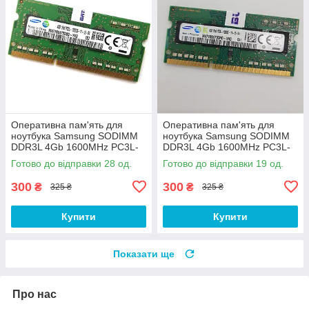
Оперативна пам'ять для
Оперативна пам'ять для
ноутбука Samsung SODIMM
ноутбука Samsung SODIMM
DDR3L 4Gb 1600MHz PC3L-
DDR3L 4Gb 1600MHz PC3L-
12800s 1R8 CL11
12800S 1R8 CL11
Готово до відправки 28 од.
Готово до відправки 19 од.
(M471B5173DB0-YK0) Б/В
(M471B5173QH0-YK0) Б/В
300
300
₴
₴
325 ₴
325 ₴
Купити
Купити
Показати ще
Про нас