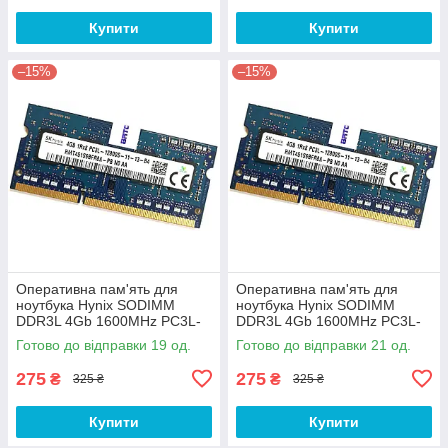
Купити
Купити
–15%
–15%
Оперативна пам'ять для
Оперативна пам'ять для
ноутбука Hynix SODIMM
ноутбука Hynix SODIMM
DDR3L 4Gb 1600MHz PC3L-
DDR3L 4Gb 1600MHz PC3L-
12800s 1R8 CL11
12800s 1R8 CL11
Готово до відправки 19 од.
Готово до відправки 21 од.
(HMT451S6BFR8A-PB N0 AA)
(HMT451S6BFR8A-PB N0 AA)
Б/В
Б/В
275
275
₴
₴
325 ₴
325 ₴
Купити
Купити