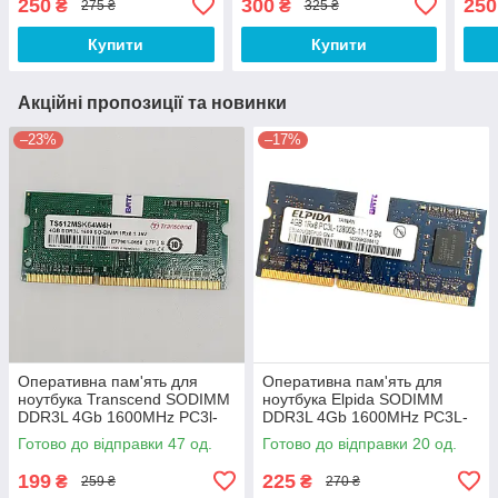
250
300
250
₴
₴
275 ₴
325 ₴
Б/В
(M471B5173DB0-YK0) Б/В
(M4
Купити
Купити
Акційні пропозиції та новинки
–23%
–17%
Оперативна пам'ять для
Оперативна пам'ять для
ноутбука Transcend SODIMM
ноутбука Elpida SODIMM
DDR3L 4Gb 1600MHz PC3l-
DDR3L 4Gb 1600MHz PC3L-
12800S 1R8 CL11
12800s 1R8 CL11
Готово до відправки 47 од.
Готово до відправки 20 од.
(TS512MSK64W6H) Б/В
(EBJ40UG8EFU0-GN-F) Б/В
199
225
₴
₴
259 ₴
270 ₴