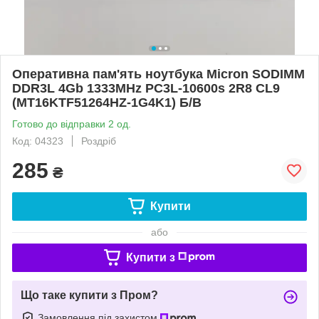
Оперативна пам'ять ноутбука Micron SODIMM
DDR3L 4Gb 1333MHz PC3L-10600s 2R8 CL9
(MT16KTF51264HZ-1G4K1) Б/В
Готово до відправки 2 од.
Код: 04323
Роздріб
285
₴
Купити
або
Купити з
Що таке купити з Пром?
Замовлення під захистом