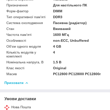
Призначення
Для настільного ПК
Форм-фактор
DIMM
Тип оперативної пам'яті
DDR3
Система охолодження
Пасивна (радіатор)
Стан
Вживаний
Частота пам'яті
1600 МГц
Особливості
non-ECC, Unbuffered
Об'єм одного модуля
4 GB
Кількість модулів у
4
комплекті
Номінальна напруга, В
1.5 В
Клас якості
Original
Масив
PC12800 PC12800l PC12800r
Приховати
Умови доставки
Нова Пошта