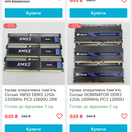
849
₴
949 ₴
949 ₴/комплект
Купити
Купити
–11%
–11%
Ігрова оперативна пам'ять
Ігрова оперативна пам'ять
Corsair XMS3 DDR3 12Gb
Corsair DOMINATOR DDR3
1333MHz PC3-10600U 2R8
12Gb 1600MHz PC3 12800U
CL9 (CMX12GX3M3A1333C9)
2R8 CL9
Готово до відправки 3 од.
Готово до відправки 2 од.
Б/В
(CMP12GX3M3A1600C9) Б/В
849
849
₴
₴
949 ₴
949 ₴
Купити
Купити