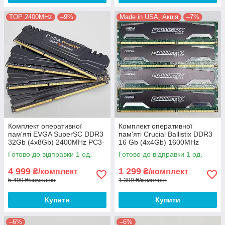
TOP 2400MHz
–9%
Made in USA, Акція
–7%
Комплект оперативної
Комплект оперативної
пам'яті EVGA SuperSC DDR3
пам'яті Crucial Ballistix DDR3
32Gb (4x8Gb) 2400MHz PC3-
16 Gb (4x4Gb) 1600MHz
19200U 2R8 CL11 (16G-D3-
12800U 2R8 CL9
Готово до відправки 1 од.
Готово до відправки 1 од.
2400-MR) Б/В
(BLS4G3D1609DS1S00) Б/В
4 999
1 299
₴/комплект
₴/комплект
5 499 ₴/комплект
1 399 ₴/комплект
Купити
Купити
–6%
–6%