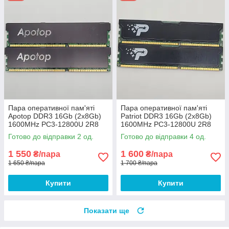
Пара оперативної пам'яті
Пара оперативної пам'яті
Apotop DDR3 16Gb (2x8Gb)
Patriot DDR3 16Gb (2x8Gb)
1600MHz PC3-12800U 2R8
1600MHz PC3-12800U 2R8
CL9 (U3A8G93-
CL11 (PSD316G1600KH) Б/В
Готово до відправки 2 од.
Готово до відправки 4 од.
16G9HMBB22) Б/В
1 550
1 600
₴/пара
₴/пара
1 650 ₴/пара
1 700 ₴/пара
Купити
Купити
Показати ще