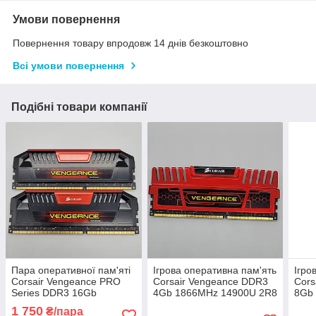
Умови повернення
Повернення товару впродовж 14 днів безкоштовно
Всі умови повернення
Подібні товари компанії
Пара оперативної пам'яті
Ігрова оперативна пам'ять
Ігро
Corsair Vengeance PRO
Corsair Vengeance DDR3
Cors
Series DDR3 16Gb
4Gb 1866MHz 14900U 2R8
8Gb
(2x8Gb) 1866MHz PC3-
CL9
149
1 750
₴/пара
14900U 2R8 CL10
(CMZ16GX3M4X1866C9R)
(CM