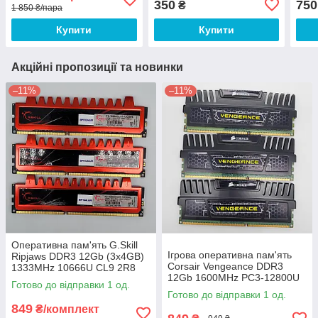
350
750
₴
1 850 ₴/пара
(CMY16GX3M2A1866C10R)
Б/У
Б/В
Б/В
Купити
Купити
Акційні пропозиції та новинки
–11%
–11%
Оперативна пам'ять G.Skill
Ігрова оперативна пам'ять
Ripjaws DDR3 12Gb (3x4GB)
Corsair Vengeance DDR3
1333MHz 10666U CL9 2R8
12Gb 1600MHz PC3-12800U
(F3-10666CL9T-12GBRL) Б/В
Готово до відправки 1 од.
1R8/2R8 CL9
Готово до відправки 1 од.
(CMZ12GX3M3A1600C9) Б/В
849
₴/комплект