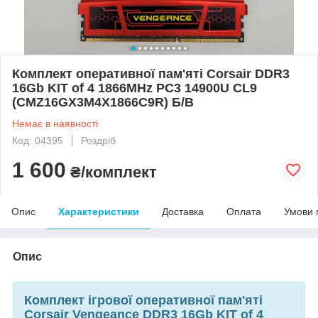
Комплект оперативної пам'яті Corsair DDR3
16Gb KIT of 4 1866MHz PC3 14900U CL9
(CMZ16GX3M4X1866C9R) Б/В
Немає в наявності
Код: 04395
Роздріб
1 600
₴/комплект
Опис
Характеристики
Доставка
Оплата
Умови 
Опис
Комплект ігрової оперативної пам'яті
Corsair Vengeance DDR3 16Gb KIT of 4