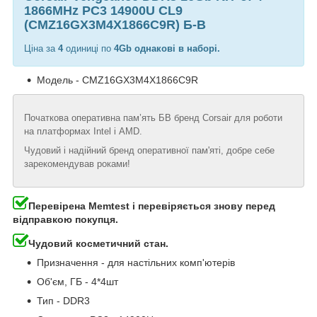
1866MHz PC3 14900U CL9
(CMZ16GX3M4X1866C9R) Б-В
Ціна за
4
одиниці по
4Gb однакові в наборі.
Модель - CMZ16GX3M4X1866C9R
Початкова оперативна пам’ять БВ бренд Corsair для роботи
на платформах Intel і AMD.
Чудовий і надійний бренд оперативної пам'яті, добре себе
зарекомендував роками!
Перевірена Memtest і перевіряється знову перед
відправкою покупця.
Чудовий косметичний стан.
Призначення - для настільних комп'ютерів
Об'єм, ГБ - 4*4шт
Тип - DDR3