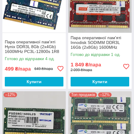
Пара оперативної пам'яті
Пара оперативної пам'яті
Innodisk SODIMM DDR3L
Hynix DDR3L 8Gb (2x4Gb)
16Gb (2x8Gb) 1600MHz
1600MHz PC3L-12800s 1R8
PC3L-12800s 2R8 CL11
Готово до відправки 1 од.
CL11 (HMT451S6BFR8A-PB
(M3SW-8GMSDD0C) Б/В
Готово до відправки 4 од.
N0 AA) Б/В
1 849
₴/пара
499
₴/пара
649 ₴/пара
2 099 ₴/пара
Купити
Купити
–12%
Топ продажів
–12%