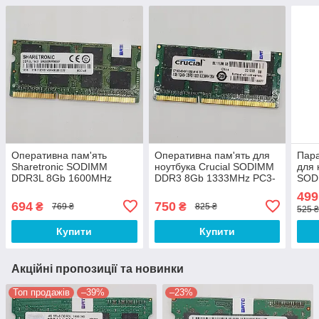
Оперативна пам'ять
Оперативна пам'ять для
Пара
Sharetronic SODIMM
ноутбука Crucial SODIMM
для 
DDR3L 8Gb 1600MHz
DDR3 8Gb 1333MHz PC3-
SOD
PC3L-12800s 2R8 CL11
10600S CL9
(2x4
499
(SM322NW08IAF) Б/В
(CT102464BF1339.M16FDD)
1060
694
750
₴
₴
769 ₴
825 ₴
525 
Б/В
(M4
Купити
Купити
Акційні пропозиції та новинки
Топ продажів
–39%
–23%