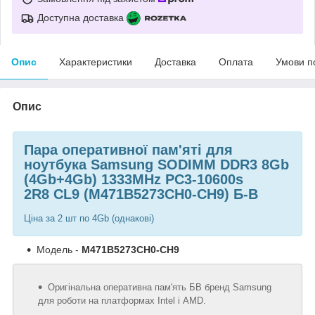
Доступна доставка
Опис
Характеристики
Доставка
Оплата
Умови п
Опис
Пара оперативної пам'яті для
ноутбука Samsung SODIMM DDR3 8Gb
(4Gb+4Gb) 1333MHz PC3-10600s
2R8 CL9 (M471B5273CH0-CH9) Б-В
Ціна за 2 шт по 4Gb (однакові)
Модель -
M471B5273CH0-CH9
Оригінальна оперативна пам'ять БВ бренд Samsung
для роботи на платформах Intel і AMD.