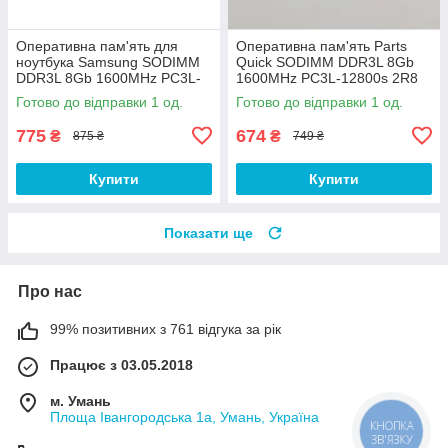
Оперативна пам'ять для
Оперативна пам'ять Parts
ноутбука Samsung SODIMM
Quick SODIMM DDR3L 8Gb
DDR3L 8Gb 1600MHz PC3L-
1600MHz PC3L-12800s 2R8
12800s CL11
CL11 1Gx64 Б/В
Готово до відправки 1 од.
Готово до відправки 1 од.
(M471B1G73BH0-YK0) Б/В
775
674
₴
₴
875 ₴
749 ₴
Купити
Купити
Показати ще
Про нас
99% позитивних з 761 відгука за рік
Працює з 03.05.2018
м. Умань
Площа Івангородська 1а, Умань, Україна
КНОПКА
ЗВ'ЯЗКУ