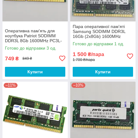
Пара оперативної пам'яті
Оперативна пам'ять для
Samsung SODIMM DDR3L
ноутбука Patriot SODIMM
16Gb (2x8Gb) 1600MHz
DDR3L 8Gb 1600MHz PC3L-
PC3L-12800s 2R8 CL11
Готово до відправки 1 од.
12800s 2R8 CL11
(M471B1G73DB0-YK0) Б/В
Готово до відправки 3 од.
(PSD38G1600L2S) Б/В
1 500
₴/пара
749
₴
849 ₴
1 700 ₴/пара
Купити
Купити
–11%
–10%