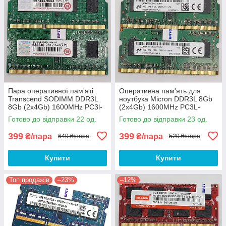
Пара оперативної пам'яті
Оперативна пам'ять для
Transcend SODIMM DDR3L
ноутбука Micron DDR3L 8Gb
8Gb (2x4Gb) 1600MHz PC3l-
(2x4Gb) 1600MHz PC3L-
12800S 1R8 CL11
12800S 1R8 CL11
Готово до відправки 22 од.
Готово до відправки 23 од.
(TS512MSK64W6H) Б/В
(MT8KTF51264HZ-1G6N1) Б/
В
399
399
₴/пара
₴/пара
649 ₴/пара
520 ₴/пара
Купити
Купити
Топ продажів
–23%
–12%