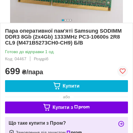
Пара оперативної пам'яті Samsung SODIMM
DDR3 8Gb (2x4Gb) 1333MHz PC3-10600s 2R8
CL9 (M471B5273CH0-CH9) Б/В
Готово до відправки 1 од.
Код: 04467
Роздріб
699
₴/пара
Купити
або
Купити з
Що таке купити з Пром?
Замовлення під захистом