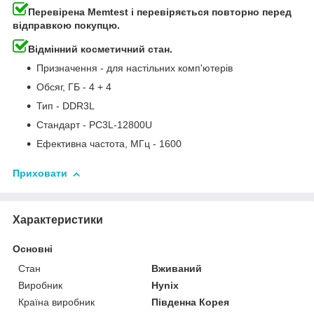
Перевірена
Memtest
і
перевіряється
повторно
перед
відправкою
покупцю
.
Відмінний косметичний
стан
.
Призначення
-
для
настільних
комп'ютерів
Обсяг
,
ГБ
-
4
+
4
Тип
-
DDR3L
Стандарт
-
PC3L
-
12800U
Ефективна
частота
,
МГц
- 1600
Приховати
Характеристики
Основні
Стан
Вживаний
Виробник
Hynix
Країна виробник
Південна Корея