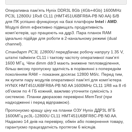
Оперативна пам'ять Hynix DDR3L 8Gb (4Gb+4Gb) 1600MHz
PC3L 12800U 1Rx8 CL11 (HMT451U6BFR8A-PB N0 AA) Б/В
для ПК успішно функціонує на базі платформ
Intel
і
AMD
.
Модулі dimm ефективно підвищать продуктивність
комп'ютерів, що працюють на ддр3. Пара планок RAM
ідеально підійде для роботи в 2-канальному режимі (dual
channel).
Стандарт PC3L 12800U
передбачає робочу напругу 1.35 V,
штатні таймінги CL11 і тактову частоту оперативної пам'яті
1600 МГц. Чіпи dimm ddr3 мають знижене тепловиділення,
більш високу пропускну здатність в порівнянні з попереднім
поколінням RAM – показник досягає 12800 Мб/с. Перед тим,
як купити пару модулів оперативної пам'яті для комп'ютера
HYNIX HMT451U6BFR8A-PB N0 AA 1600MHz CL11 1R8 на 8 гб
об'ємом по 4 ГБ кожний, важливо уточнити сумісність з
системою. Планки дворазово перевірені
MemTest
(при
надходженні і перед відправкою).
Пропонуємо кращу ціну на планки ОЗУ Hynix ДДР3L 8ГБ
1600МГц pc3L-12800U CL11 HMT451U6BFR8C-PB N0 AA.
Надаємо 14 днів на перевірку, обмін або повернення товару,
гарантуємо працездатність протягом 6 місяців.