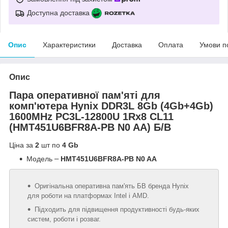
Доступна доставка
Опис
Характеристики
Доставка
Оплата
Умови п
Опис
Пара оперативної пам'яті для
комп'ютера Hynix DDR3L 8Gb (4Gb+4Gb)
1600MHz PC3L-12800U 1Rx8 CL11
(HMT451U6BFR8A-PB N0 AA) Б/В
Ціна за
2
шт по
4 Gb
Модель
–
HMT451U6BFR8A-PB N0 AA
Оригінальна
оперативна
пам'ять
БВ
бренда
Hynix
для
роботи
на
платформах
Intel
і
AMD
.
Підходить
для
підвищення
продуктивності
будь-яких
систем
,
роботи
і
розваг
.