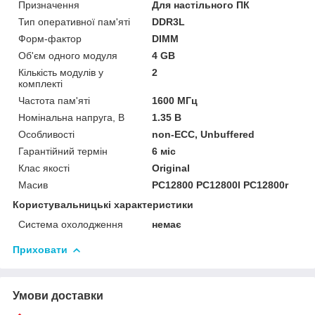
Призначення
Для настільного ПК
Тип оперативної пам'яті
DDR3L
Форм-фактор
DIMM
Об'єм одного модуля
4 GB
Кількість модулів у
2
комплекті
Частота пам'яті
1600 МГц
Номінальна напруга, В
1.35 В
Особливості
non-ECC, Unbuffered
Гарантійний термін
6 міс
Клас якості
Original
Масив
PC12800 PC12800l PC12800r
Користувальницькі характеристики
Система охолодження
немає
Приховати
Умови доставки