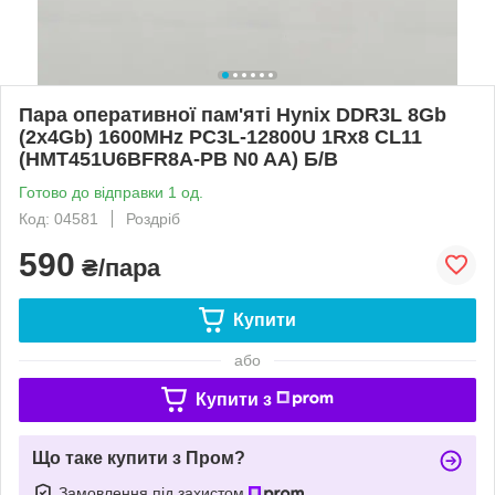
Пара оперативної пам'яті Hynix DDR3L 8Gb
(2x4Gb) 1600MHz PC3L-12800U 1Rx8 CL11
(HMT451U6BFR8A-PB N0 AA) Б/В
Готово до відправки 1 од.
Код: 04581
Роздріб
590
₴/пара
Купити
або
Купити з
Що таке купити з Пром?
Замовлення під захистом