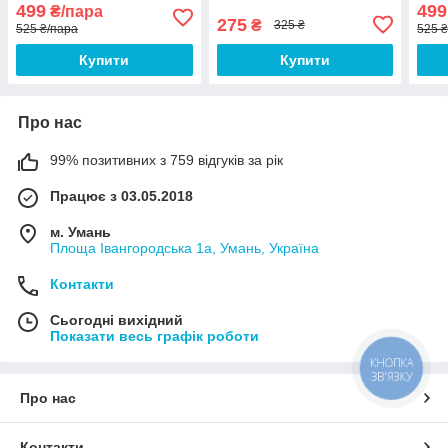
PC3L-10600S 2R8 CL9
PC3L-12800s 1R8 CL11
PC3
499
499
₴/пара
(HMT351S6CFR8A-H9 N0
(HMT451S6BFR8A-PB N0
(HM
275
₴
325 ₴
525 ₴/пара
525 
AA) Б/В
AA) Б/В
AA) 
Купити
Купити
Про нас
99% позитивних з 759 відгуків за рік
Працює з 03.05.2018
м. Умань
Площа Івангородська 1а, Умань, Україна
Контакти
Сьогодні вихідний
Показати весь графік роботи
КНОПКА
ЗВ'ЯЗКУ
Про нас
Контакти