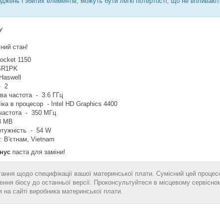
джень і збитих елементів, можуть бути легкі потертості, що не впливаю
БУ
ний стан!
Socket 1150
 SR1PK
Haswell
р - 2
ва частота - 3.6 ГГц
ка в процесор - Intel HD Graphics 4400
 частота - 350 МГц
3 MB
отужність - 54 W
: В'єтнам, Vietnam
нус
паста для заміни!
тання щодо специфікації вашої материнської плати. Сумісний цей проце
ння біосу до останньої версії. Проконсультуйтеся в місцевому сервісно
 на сайті виробника материнської плати.