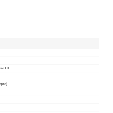
ого ПК
ерте)