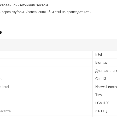
естовані синтетичним тестом.
 перевірку/обмін/повернення і 3 місяці на працездатність.
и
Intel
В'єтнам
Для настільн
а
Core i3
 Intel
Haswell (четв
Tray
LGA1150
частота
3.6 ГГц