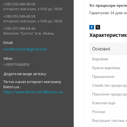
+380 (93) 048-48-58
Усі процесори прот
Інтернет-магазин, з 9:00 до 18:00
Гарантуємо 14 днів на
+380 (95) 048-48-58
Інтернет-магазин, з 9:00 до 18:00
+380 (97) 488-64-44
Магазин "Батон" в м. Умань
Характеристик
Основні
neolife.baton@gmail.com
Виробник
+380970484858
Країна виробник
Призначення
Тікток канал інтернет-магазину
Сімейство процесор
Baton.ua
https://www.tiktok.com/@baton.ua
Покоління процесора
Комплектація
Роз'єми
Внутрішня тактова 