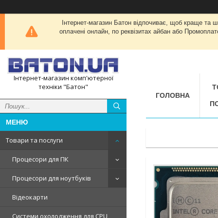
Інтернет-магазин Батон відпочиває, щоб краще та 
оплачені онлайн, по реквізитах айбан або Промоплат
Інтернет-магазин комп'ютерної
техніки "Батон"
Т
ГОЛОВНА
П
Товари та послуги
Процесори для ПК
Процесори для ноутбуків
Відеокарти
Системи охолодження для CPU