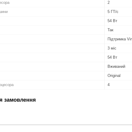
есора
2
шини
5 ГТ/с
54 Вт
Так
Підтримка Vir
3 міс
54 Вт
Вживаний
Original
роцесора
4
я замовлення