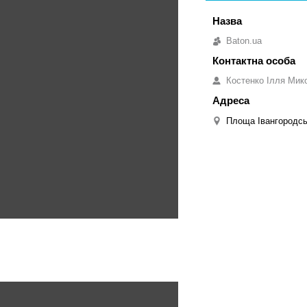
Baton.ua
Костенко Ілля Мик
Площа Івангородськ