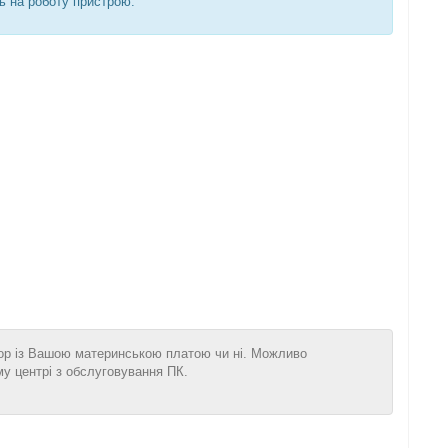
ть на роботу пристрою.
сор із Вашою материнською платою чи ні. Можливо
му центрі з обслуговування ПК.