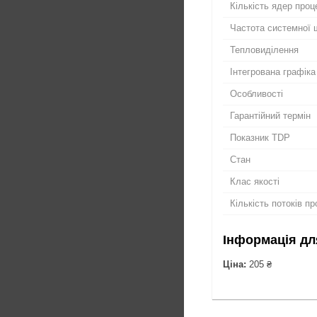
Кількість ядер проц
Частота системної 
Тепловиділення
Інтегрована графіка
Особливості
Гарантійний термін
Показник TDP
Стан
Клас якості
Кількість потоків п
Інформація дл
Ціна:
205 ₴