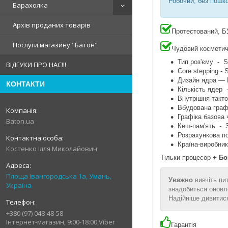
Робочий, без пошко
Барахолка
Архів проданих товарів
Протестований, 
Послуги магазину "Батон"
Чудовий косметич
Тип роз'єму - 
ВІДГУКИ ПРО НАС!!!
Core stepping -
Дизайн ядра — 
КОНТАКТИ
Кількість яде
Внутрішня такто
Вбудована графі
Графіка базова
Baton.ua
Кеш-пам'ять - 
Розрахункова п
Країна-виробник
Костенко Ілля Миколайович
Тільки процесор
+ Бо
Площа Івангородська 1а, Умань,
Уважно
вивчіть пи
Україна
знадобиться оновле
Надійніше дивитися
+380 (97) 048-48-58
Інтернет-магазин, 9:00-18:00,Viber
Гарантія