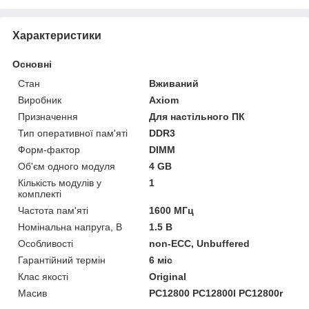
Характеристики
Основні
Стан
Вживаний
Виробник
Axiom
Призначення
Для настільного ПК
Тип оперативної пам'яті
DDR3
Форм-фактор
DIMM
Об'єм одного модуля
4 GB
Кількість модулів у
1
комплекті
Частота пам'яті
1600 МГц
Номінальна напруга, В
1.5 В
Особливості
non-ECC, Unbuffered
Гарантійний термін
6 міс
Клас якості
Original
Масив
PC12800 PC12800l PC12800r