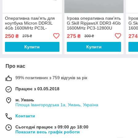
Оперативна пам'ять для
Ігрова оперативна пам'ять
Ігро
ноутбука Micron DDR3L
G.Skill RipjawsX DDR3 4Gb
G.Sk
4Gb 1600MHz PC3L-
1600MHz PC3-12800U
160
12800S 1R8 CL11
2R8 CL9 (F3-12800CL9D-
1R8 
250
275
274
₴
₴
275 ₴
300 ₴
(MT8KTF51264HZ-1G6N1)
8GBXL) Б/В
8GB
Б/В
Купити
Купити
Про нас
99% позитивних з 759 відгуків за рік
Працює з 03.05.2018
м. Умань
Площа Івангородська 1а, Умань, Україна
Контакти
Сьогодні працює з 09:00 до 18:00
Показати весь графік роботи