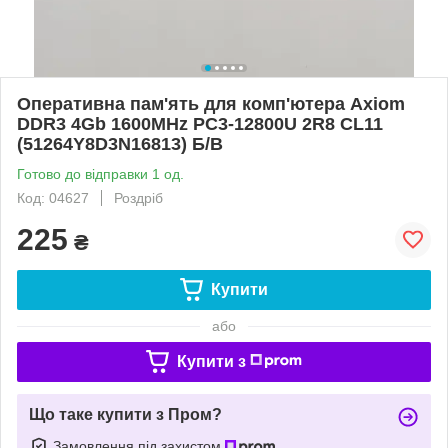
Оперативна пам'ять для комп'ютера Axiom
DDR3 4Gb 1600MHz PC3-12800U 2R8 CL11
(51264Y8D3N16813) Б/В
Готово до відправки 1 од.
Код: 04627
Роздріб
225
₴
Купити
або
Купити з
Що таке купити з Пром?
Замовлення під захистом