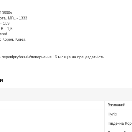
-10600s
та, МГц - 1333
 - CL9
В - 1,5
ered
: Корея, Korea
 перевірку/обмін/повернення і 6 місяців на працездатність.
и
Вживаний
Hynix
Південна Кор