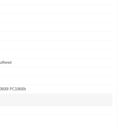
uffered
0600l PC10600r