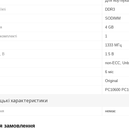
Для ноутбука
'яті
DDR3
SODIMM
ля
4 GB
 комплекті
1
1333 МГц
, В
1.5 В
non-ECC, Unb
6 міс
Original
PC10600 PC1
цькі характеристики
ня
немає
я замовлення