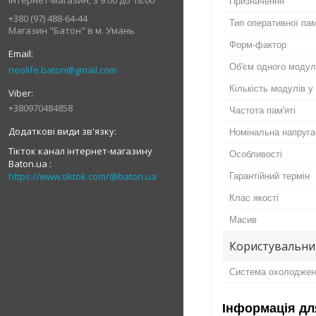
Інтернет-магазин, з 9:00 до 18:00
Призначення
+380 (97) 488-64-44
Тип оперативної пам
Магазин "Батон" в м. Умань
Форм-фактор
Об'єм одного моду
neolife.baton@gmail.com
Кількість модулів у
+380970484858
Частота пам'яті
Номінальна напруга
Тікток канал інтернет-магазину
Особливості
Baton.ua
https://www.tiktok.com/@baton.ua
Гарантійний термін
Клас якості
Масив
Користувальни
Система охолоджен
Інформація дл