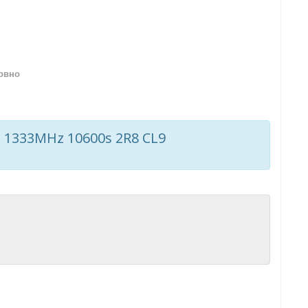
овно
 1333MHz 10600s 2R8 CL9