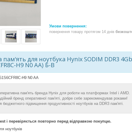
повернення товару протягом 14 днів
безкошт
 пам'ять для ноутбука Hynix SODIM DDR3 4Gb
FR8C-H9 N0 AA) Б-В
51S6CFR8C-H9 N0 AA
оперативна пам'ять бренда Hynix для роботи на платформах Intel і AMD.
адійний бренд оперативної пам'яті, добре себе зарекомендував роками!
я бюджетного підвищення продуктивності ноутбуків на DDR3 пам'яті.
est і перевіряється повторно перед відправкою покупцю.
ля ноутбуків