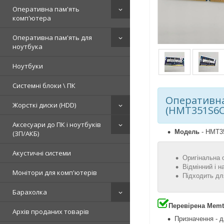
Оперативна пам'ять
комп'ютера
Оперативна пам'ять для
ноутбука
Ноутбуки
Системні блоки \ ПК
Оперативна
Жорсткі диски (HDD)
(HMT351S6C
Аксесуари до ПК і ноутбуків
Модель
- HMT3
(ЗП/АКБ)
Акустичні системи
Оригінальна 
Відмінний і н
Монітори для комп'ютерів
Підходить дл
Барахолка
Перевірена Memt
Архів проданих товарів
Призначення - д