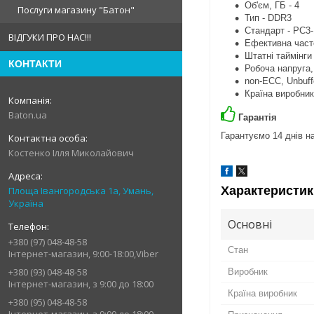
Об'єм, ГБ - 4
Послуги магазину "Батон"
Тип - DDR3
Стандарт - PC3
ВІДГУКИ ПРО НАС!!!
Ефективна часто
Штатні таймінги
КОНТАКТИ
Робоча напруга, 
non-ECC, Unbuff
Країна виробник
Baton.ua
Гарантія
Гарантуємо 14 днів на
Костенко Ілля Миколайович
Характеристик
Площа Івангородська 1а, Умань,
Україна
Основні
+380 (97) 048-48-58
Стан
Інтернет-магазин, 9:00-18:00,Viber
+380 (93) 048-48-58
Виробник
Інтернет-магазин, з 9:00 до 18:00
Країна виробник
+380 (95) 048-48-58