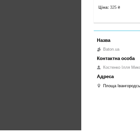
Ціна:
325 ₴
Baton.ua
Костенко Ілля Мик
Площа Івангородськ