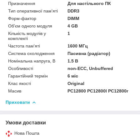
Призначення
Для настільного ПК
Тип оперативної пам'яті
DDR3
Форм-фактор
DIMM
Об'єм одного модуля
4 GB
Кількість модулів у
1
комплекті
Частота пам'яті
1600 МГц
Система охолодження
Пасивна (радіатор)
Номінальна напруга, В
1.5 В
Особливості
non-ECC, Unbuffered
Гарантійний термін
6 міс
Клас якості
Original
Масив
PC12800 PC12800l PC12800r
Приховати
Умови доставки
Нова Пошта