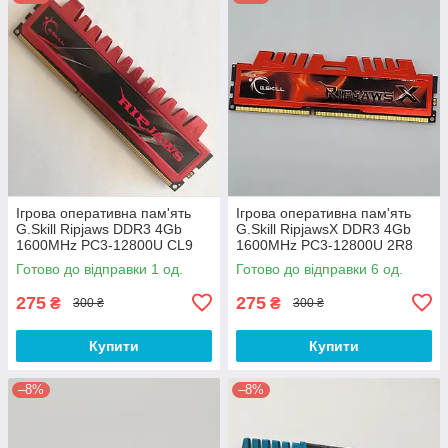
Ігрова оперативна пам'ять
Ігрова оперативна пам'ять
G.Skill Ripjaws DDR3 4Gb
G.Skill RipjawsX DDR3 4Gb
1600MHz PC3-12800U CL9
1600MHz PC3-12800U 2R8
(F3-12800CL9Q-16GBRL) Б/В
CL9 (F3-12800CL9D-8GBXL)
Готово до відправки 1 од.
Готово до відправки 6 од.
Б/В
275
275
₴
₴
300 ₴
300 ₴
Купити
Купити
–8%
–8%