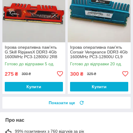
Ігрова оперативна пам'ять
Ігрова оперативна пам'ять
G.Skill RipjawsX DDR3 4Gb
Corsair Vengeance DDR3 4Gb
1600MHz PC3-12800U 2R8
1600MHz PC3-12800U CL9
CL9 (F3-12800CL9Q-
(CMZ8GX3M2A1600C9B) Б/У
Готово до відправки 5 од.
Готово до відправки 20 од.
16GBXL) Б/В
275
300
₴
₴
300 ₴
325 ₴
Купити
Купити
Показати ще
Про нас
99% позитивних з 760 відгуків за рік