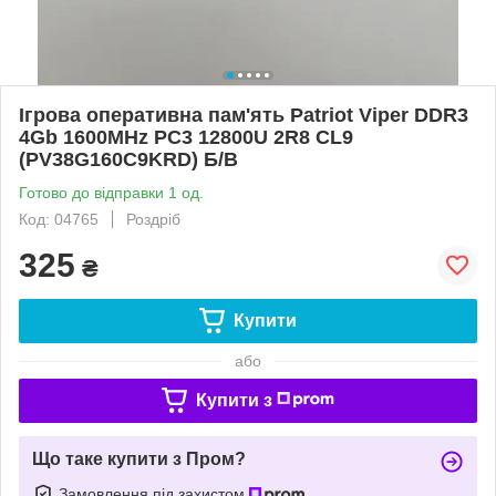
Ігрова оперативна пам'ять Patriot Viper DDR3
4Gb 1600MHz PC3 12800U 2R8 CL9
(PV38G160C9KRD) Б/В
Готово до відправки 1 од.
Код: 04765
Роздріб
325
₴
Купити
або
Купити з
Що таке купити з Пром?
Замовлення під захистом