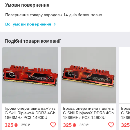
Умови повернення
Повернення товару впродовж 14 днів безкоштовно
Всі умови повернення
Подібні товари компанії
Ігрова оперативна пам'ять
Ігрова оперативна пам'ять
Ігро
G.Skill RipjawsX DDR3 4Gb
G.Skill RipjawsX DDR3 4Gb
G.Sk
1866MHz PC3-14900U
1866MHz PC3-14900U
186
2R8 CL9 (F3-14900CL9D-
2R8 CL9 (F3-14900CL9D-
2R8 
325
325
325
₴
₴
350 ₴
350 ₴
8GBXL) Б/В
8GBXL) Б/В
4GBX