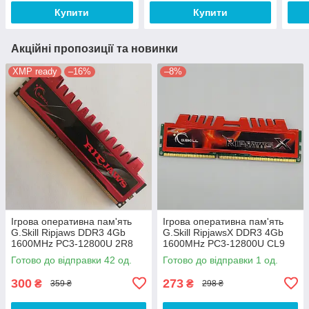
Купити
Купити
Акційні пропозиції та новинки
XMP ready
–16%
–8%
Ігрова оперативна пам'ять
Ігрова оперативна пам'ять
G.Skill Ripjaws DDR3 4Gb
G.Skill RipjawsX DDR3 4Gb
1600MHz PC3-12800U 2R8
1600MHz PC3-12800U CL9
CL9 (F3-12800CL9D-8GBRL)
(F3-12800CL9Q-8GBXL) Б/В
Готово до відправки 42 од.
Готово до відправки 1 од.
Б/В
300
273
₴
₴
359 ₴
298 ₴