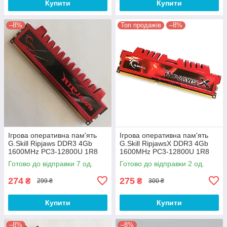
Купити
Купити
–8%
Топ продажів
–8%
Ігрова оперативна пам'ять
Ігрова оперативна пам'ять
G.Skill Ripjaws DDR3 4Gb
G.Skill RipjawsX DDR3 4Gb
1600MHz PC3-12800U 1R8
1600MHz PC3-12800U 1R8
CL9 (F3-12800CL9D-8GBRL)
CL9 (F3-12800CL9D-8GBXL)
Готово до відправки 7 од.
Готово до відправки 2 од.
Б/В
Б/В
274
275
₴
₴
299 ₴
300 ₴
Купити
Купити
–8%
–8%