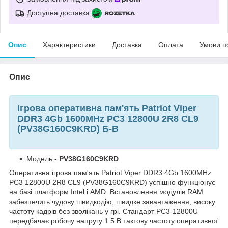
Доступна доставка
Опис
Характеристики
Доставка
Оплата
Умови п
Опис
Ігрова оперативна пам'ять Patriot Viper
DDR3 4Gb 1600MHz PC3 12800U 2R8 CL9
(PV38G160C9KRD) Б-В
Модель -
PV38G160C9KRD
Оперативна ігрова пам'ять Patriot Viper DDR3 4Gb 1600MHz
PC3 12800U 2R8 CL9 (PV38G160C9KRD) успішно функціонує
на базі платформ Intel і AMD. Встановлення модулів RAM
забезпечить чудову швидкодію, швидке завантаження, високу
частоту кадрів без зволікань у грі. Стандарт PC3-12800U
передбачає робочу напругу 1.5 В тактову частоту оперативної