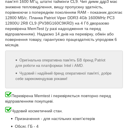
пам'яті 1600 МГц, штатні таймінги CL9. Чип димм ддр3 має
знижене тепловиділення, вищу пропускну здатність,
порівнюючи з попереднім поколінням RAM - показник досягає
12800 МБ/с. Планка Patriot Viper DDR3 4Gb 1600MHz PC3
12800U 2R8 CL9 (PV38G160C9KRD) на 4 Гб дворазово
перевірена MemTest (у разі надходження та перед
відправленням). Надаємо 14 днів на перевірку, обмін або
повернення товару, гарантуємо працездатність упродовж 6
місяців.
Оригінальна оперативна пам'ять БВ бренд Patriot
для роботи на платформах Intel і AMD.
Чудовий і надійний бренд оперативної пам'яті, добре
себе зарекомендував роками!
Перевірена Memtest і перевіряється повторно перед
відправленням покупцеві.
Чудовий косметичний стан.
Призначення - для настільних комп'ютерів
Обсяг, ГБ - 4