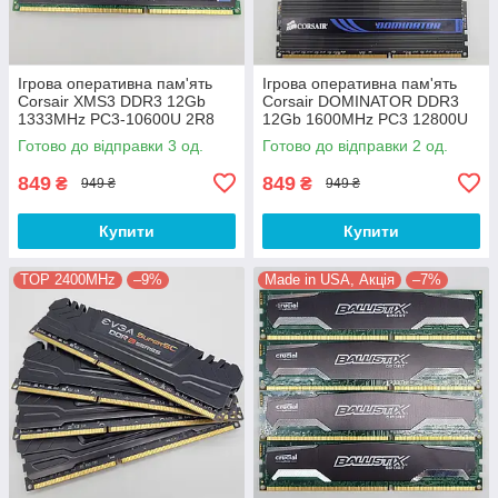
Ігрова оперативна пам'ять
Ігрова оперативна пам'ять
Corsair XMS3 DDR3 12Gb
Corsair DOMINATOR DDR3
1333MHz PC3-10600U 2R8
12Gb 1600MHz PC3 12800U
CL9 (CMX12GX3M3A1333C9)
2R8 CL9
Готово до відправки 3 од.
Готово до відправки 2 од.
Б/В
(CMP12GX3M3A1600C9) Б/В
849
849
₴
₴
949 ₴
949 ₴
Купити
Купити
TOP 2400MHz
–9%
Made in USA, Акція
–7%