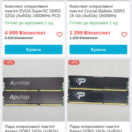
Комплект оперативної
Комплект оперативної
пам'яті EVGA SuperSC DDR3
пам'яті Crucial Ballistix DDR3
32Gb (4x8Gb) 2400MHz PC3-
16 Gb (4x4Gb) 1600MHz
19200U 2R8 CL11 (16G-D3-
12800U 2R8 CL9
Готово до відправки 1 од.
Готово до відправки 1 од.
2400-MR) Б/В
(BLS4G3D1609DS1S00) Б/В
4 999
1 299
₴/комплект
₴/комплект
5 499 ₴/комплект
1 399 ₴/комплект
Купити
Купити
–6%
–6%
Пара оперативної пам'яті
Пара оперативної пам'яті
Apotop DDR3 16Gb (2x8Gb)
Patriot DDR3 16Gb (2x8Gb)