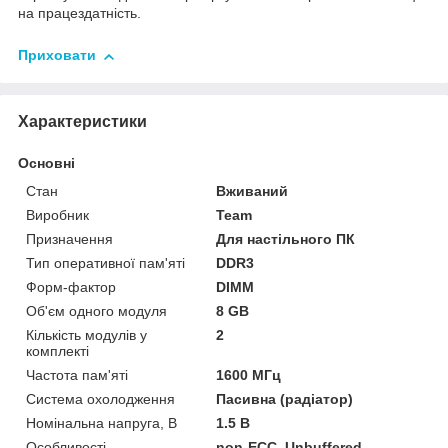
на працездатність.
Приховати
Характеристики
Основні
Стан
Вживаний
Виробник
Team
Призначення
Для настільного ПК
Тип оперативної пам'яті
DDR3
Форм-фактор
DIMM
Об'єм одного модуля
8 GB
Кількість модулів у
2
комплекті
Частота пам'яті
1600 МГц
Система охолодження
Пасивна (радіатор)
Номінальна напруга, В
1.5 В
Особливості
non-ECC, Unbuffered