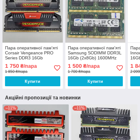
Пара оперативної пам'яті
Пара оперативної пам'яті
Пара
Corsair Vengeance PRO
Samsung SODIMM DDR3L
Inn
Series DDR3 16Gb
16Gb (2x8Gb) 1600MHz
16G
(2x8Gb) 1866MHz PC3-
PC3L-12800s 2R8 CL11
PC3
1 750
1 500
1 8
₴/пара
₴/пара
14900U 2R8 CL10
(M471B1G73DB0-YK0) Б/В
(M3
1 850 ₴/пара
1 700 ₴/пара
2 099
(CMY16GX3M2A1866C10R)
Б/В
Купити
Купити
Акційні пропозиції та новинки
–11%
–11%