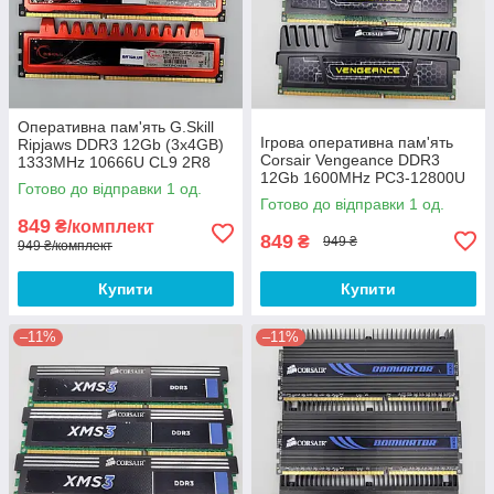
Оперативна пам'ять G.Skill
Ігрова оперативна пам'ять
Ripjaws DDR3 12Gb (3x4GB)
Corsair Vengeance DDR3
1333MHz 10666U CL9 2R8
12Gb 1600MHz PC3-12800U
(F3-10666CL9T-12GBRL) Б/В
Готово до відправки 1 од.
1R8/2R8 CL9
Готово до відправки 1 од.
(CMZ12GX3M3A1600C9) Б/В
849
₴/комплект
849
₴
949 ₴
949 ₴/комплект
Купити
Купити
–11%
–11%