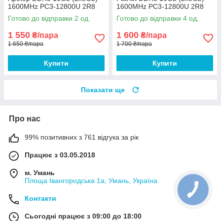
1600MHz PC3-12800U 2R8
1600MHz PC3-12800U 2R8
CL9 (U3A8G93-
CL11 (PSD316G1600KH) Б/В
Готово до відправки 2 од.
Готово до відправки 4 од.
16G9HMBB22) Б/В
1 550
1 600
₴/пара
₴/пара
1 650 ₴/пара
1 700 ₴/пара
Купити
Купити
Показати ще
Про нас
99% позитивних з 761 відгука за рік
Працює з 03.05.2018
м. Умань
Площа Івангородська 1а, Умань, Україна
Контакти
Сьогодні працює з 09:00 до 18:00