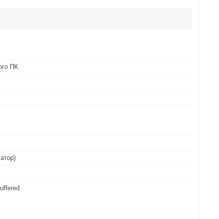
ого ПК
іатор)
uffered