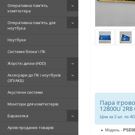
Оперативна пам'ять
комп'ютера
Оперативна пам'ять для
ноутбука
Ноутбуки
Системні блоки \ ПК
Жорсткі диски (HDD)
Аксесуари до ПК і ноутбуків
(ЗП/АКБ)
Акустичні системи
Пара ігрово
Монітори для комп'ютерів
12800U 2R8 
Барахолка
Ціна за 2 шт. по 4
Архів проданих товарів
Модель -
PSD3