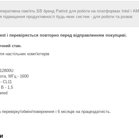
оперативна пам'ять БВ бренд Patriot для роботи на платформах Intel і A
я підвищення продуктивності будь-яких систем - для роботи та розваг.
est і перевіряється повторно перед відправленням покупцеві.
чний стан.
ля настільних комп'ютерів
-12800U
та, МГц - 1600
 - CL11
В - 1,5
ered
 перевірку/обмін/повернення і 6 місяців на працездатність.
и