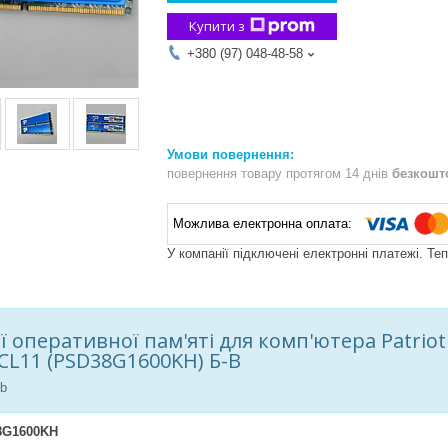
Купити з
+380 (97) 048-48-58
повернення товару протягом 14 днів
безкошт
У компанії підключені електронні платежі. Те
ї оперативної пам'яті для
комп
'
ютера
Patrio
CL11 (PSD38G1600KH) Б-В
Gb
8G1600KH