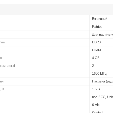
Вживаний
Patriot
Для настільн
'яті
DDR3
DIMM
ля
4 GB
 комплекті
2
1600 МГц
ня
Пасивна (рад
, В
1.5 В
non-ECC, Unb
6 міс
Original