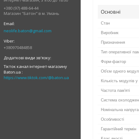
Інтернет-магазин, з 9:00 до 18:00
+380 (97) 488-64-44
Основні
Магазин "Батон" в м. Умань
Стан
neolife.baton@gmail.com
Виробник
Призначення
+380970484858
Тип оперативної пам
Форм-фактор
Тікток канал інтернет-магазину
Об'єм одного моду
Baton.ua
https://www.tiktok.com/@baton.ua
Кількість модулів у
Частота пам'яті
Система охолоджен
Номінальна напруга
Особливості
Гарантійний термін
Клас якості