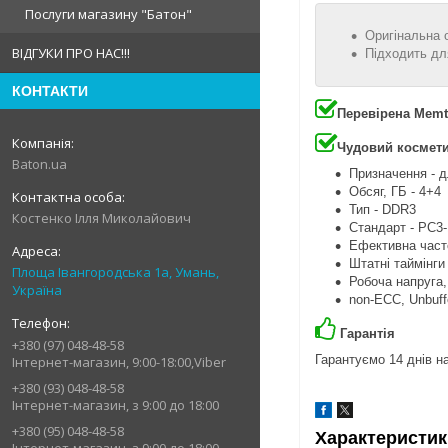
Послуги магазину "Батон"
Оригінальна 
ВІДГУКИ ПРО НАС!!!
Підходить дл
КОНТАКТИ
Перевірена Memt
Чудовий космети
Baton.ua
Призначення - д
Обсяг, ГБ - 4+4
Тип - DDR3
Костенко Ілля Миколайович
Стандарт - PC3
Ефективна часто
Штатні таймінги
Площа Івангородська 1а, Умань,
Робоча напруга, 
Україна
non-ECC, Unbuff
Гарантія
+380 (97) 048-48-58
Гарантуємо 14 днів на
Інтернет-магазин, 9:00-18:00,Viber
+380 (93) 048-48-58
Інтернет-магазин, з 9:00 до 18:00
+380 (95) 048-48-58
Характеристик