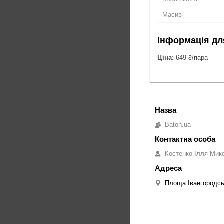
Масив
Інформація дл
Ціна:
649 ₴/пара
Baton.ua
Костенко Ілля Мик
Площа Івангородськ