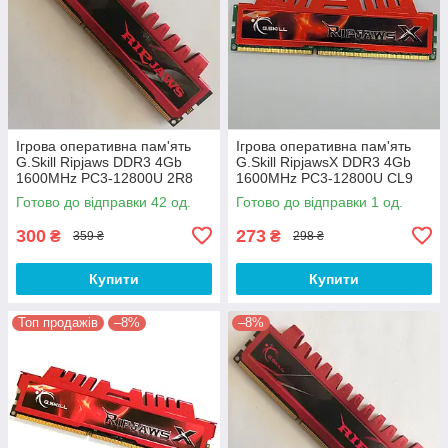
Ігрова оперативна пам'ять
Ігрова оперативна пам'ять
G.Skill Ripjaws DDR3 4Gb
G.Skill RipjawsX DDR3 4Gb
1600MHz PC3-12800U 2R8
1600MHz PC3-12800U CL9
CL9 (F3-12800CL9D-8GBRL)
(F3-12800CL9Q-8GBXL) Б/В
Готово до відправки 42 од.
Готово до відправки 1 од.
Б/В
300
273
₴
₴
359 ₴
298 ₴
Купити
Купити
Топ продажів
–8%
–8%