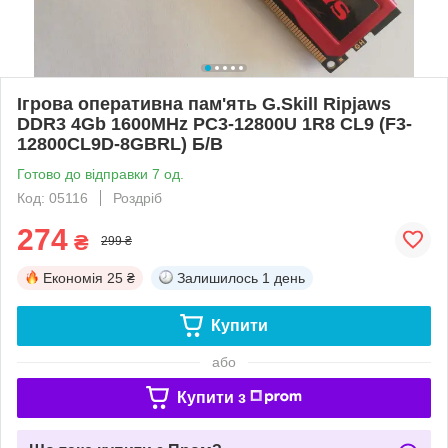
Ігрова оперативна пам'ять G.Skill Ripjaws
DDR3 4Gb 1600MHz PC3-12800U 1R8 CL9 (F3-
12800CL9D-8GBRL) Б/В
Готово до відправки 7 од.
Код: 05116
Роздріб
274
₴
299 ₴
Економія
25 ₴
Залишилось
1 день
Купити
або
Купити з