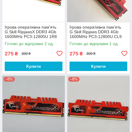
Ігрова оперативна пам'ять
Ігрова оперативна пам'ять
G.Skill RipjawsX DDR3 4Gb
G.Skill Ripjaws DDR3 4Gb
1600MHz PC3-12800U 1R8
1600MHz PC3-12800U CL9
CL9 (F3-12800CL9D-8GBXL)
(F3-12800CL9Q-16GBRL) Б/В
Готово до відправки 2 од.
Готово до відправки 1 од.
Б/В
275
275
₴
₴
300 ₴
300 ₴
Купити
Купити
–8%
–8%