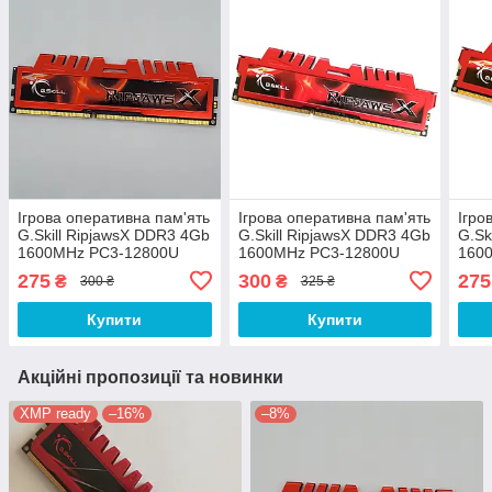
Ігрова оперативна пам'ять
Ігрова оперативна пам'ять
Ігро
G.Skill RipjawsX DDR3 4Gb
G.Skill RipjawsX DDR3 4Gb
G.Sk
1600MHz PC3-12800U
1600MHz PC3-12800U
160
2R8 CL9 (F3-12800CL9D-
1R8 CL9 (F3-12800CL9S-
1R8 
275
300
275
₴
₴
300 ₴
325 ₴
8GBXL) Б/В
4GBXL) Б/В
8GBX
Купити
Купити
Акційні пропозиції та новинки
XMP ready
–16%
–8%