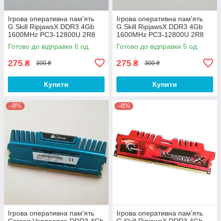
Ігрова оперативна пам'ять
Ігрова оперативна пам'ять
G.Skill RipjawsX DDR3 4Gb
G.Skill RipjawsX DDR3 4Gb
1600MHz PC3-12800U 2R8
1600MHz PC3-12800U 2R8
CL9 (F3-12800CL9D-8GBXL)
CL9 (F3-12800CL9Q-
Готово до відправки 6 од.
Готово до відправки 5 од.
Б/В
16GBXL) Б/В
275
275
₴
₴
300 ₴
300 ₴
Купити
Купити
–8%
–8%
Ігрова оперативна пам'ять
Ігрова оперативна пам'ять
Corsair Vengeance DDR3 4Gb
G.Skill RipjawsX DDR3 4Gb