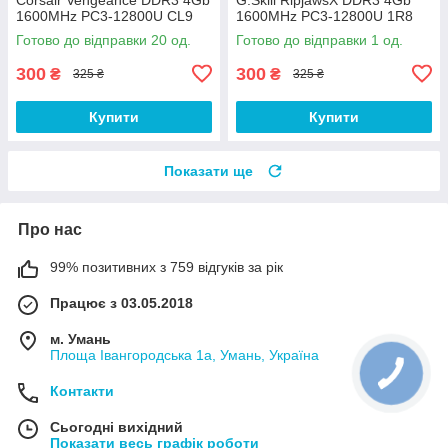
1600MHz PC3-12800U CL9
1600MHz PC3-12800U 1R8
(CMZ8GX3M2A1600C9B) Б/У
CL9 (F3-12800CL9S-4GBXL)
Готово до відправки 20 од.
Готово до відправки 1 од.
Б/В
300
300
₴
₴
325 ₴
325 ₴
Купити
Купити
Показати ще
Про нас
99% позитивних з 759 відгуків за рік
Працює з 03.05.2018
м. Умань
Площа Івангородська 1а, Умань, Україна
Контакти
Сьогодні вихідний
Показати весь графік роботи