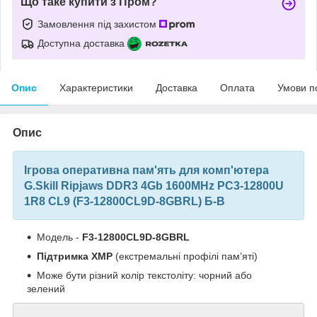
Що таке купити з Пром?
Замовлення під захистом
Доступна доставка
Опис
Характеристики
Доставка
Оплата
Умови п
Опис
Ігрова оперативна пам'ять для комп'ютера
G.Skill Ripjaws DDR3 4Gb 1600MHz PC3-12800U
1R8 CL9 (F3-12800CL9D-8GBRL) Б-В
Модель -
F3-12800CL9D-8GBRL
Підтримка XMP
(екстремальні профілі пам’яті)
Може бути різний колір текстоліту: чорний або
зелений