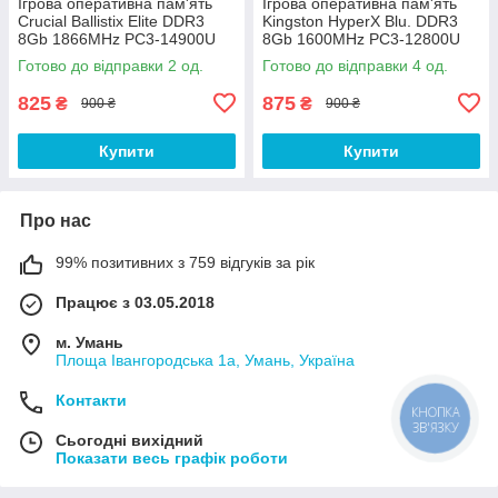
Ігрова оперативна пам'ять
Ігрова оперативна пам'ять
Crucial Ballistix Elite DDR3
Kingston HyperX Blu. DDR3
8Gb 1866MHz PC3-14900U
8Gb 1600MHz PC3-12800U
2R8 CL9
2R8 CL10
Готово до відправки 2 од.
Готово до відправки 4 од.
(BLE8G3D1869DE1TX0.16FE
(KHX1600C10D3B1/8G) Б/В
D) Б/В
825
875
₴
₴
900 ₴
900 ₴
Купити
Купити
Про нас
99% позитивних з 759 відгуків за рік
Працює з 03.05.2018
м. Умань
Площа Івангородська 1а, Умань, Україна
Контакти
КНОПКА
ЗВ'ЯЗКУ
Сьогодні вихідний
Показати весь графік роботи