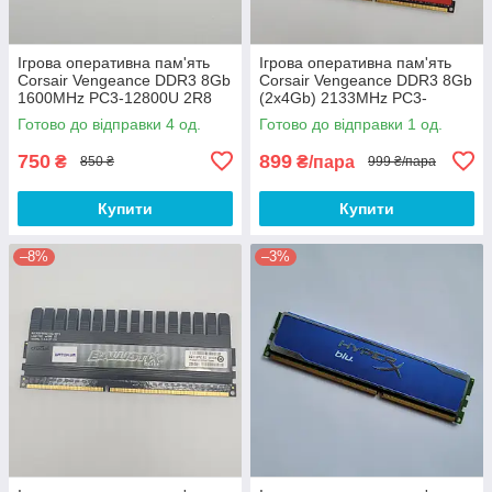
Ігрова оперативна пам'ять
Ігрова оперативна пам'ять
Corsair Vengeance DDR3 8Gb
Corsair Vengeance DDR3 8Gb
1600MHz PC3-12800U 2R8
(2x4Gb) 2133MHz PC3-
CL9
17000U 1R8 CL11
Готово до відправки 4 од.
Готово до відправки 1 од.
(CMY32GX3M4A1600C9R) Б/
(CMZ8GX3M2A2133C11R) Б/
В
В
750
899
₴
₴/пара
850 ₴
999 ₴/пара
Купити
Купити
–8%
–3%