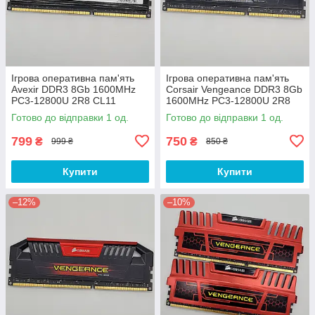
Ігрова оперативна пам'ять
Ігрова оперативна пам'ять
Avexir DDR3 8Gb 1600MHz
Corsair Vengeance DDR3 8Gb
PC3-12800U 2R8 CL11
1600MHz PC3-12800U 2R8
(AVD3U16001108G-2CW) Б/В
CL9 (CMY16GX3M2A1600C9)
Готово до відправки 1 од.
Готово до відправки 1 од.
Б/В
799
750
₴
₴
999 ₴
850 ₴
Купити
Купити
–12%
–10%