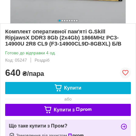
Комплект оперативної пам'яті G.Skill
RipjawsX DDR3 8Gb (2x4Gb) 1866MHz PC3-
14900U 2R8 CL9 (F3-14900CL9D-8GBXL) Б/В
Готово до відправки 4 од.
Код: 05247
Роздріб
640
₴/пара
Купити
або
Купити з
Що таке купити з Пром?
Замовлення під захистом