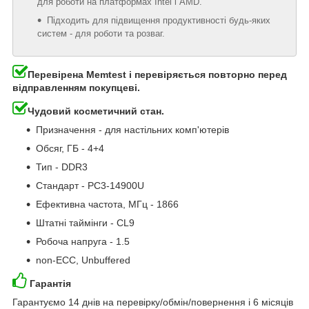
для роботи на платформах Intel і AMD.
Підходить для підвищення продуктивності будь-яких
систем - для роботи та розваг.
Перевірена Memtest і перевіряється повторно перед
відправленням покупцеві.
Чудовий косметичний стан.
Призначення - для настільних комп'ютерів
Обсяг, ГБ - 4+4
Тип - DDR3
Стандарт - PC3-14900U
Ефективна частота, МГц - 1866
Штатні таймінги - CL9
Робоча напруга - 1.5
non-ECC, Unbuffered
Гарантія
Гарантуємо 14 днів на перевірку/обмін/повернення і 6 місяців