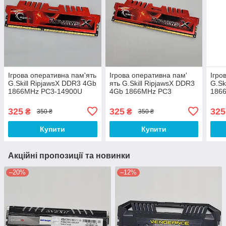
Ігрова оперативна пам'ять
Ігрова оперативна пам'
Ігро
G.Skill RipjawsX DDR3 4Gb
ять G.Skill RipjawsX DDR3
G.Sk
1866MHz PC3-14900U
4Gb 1866MHz PC3
186
2R8 CL9 (F3-14900CL9D-
14900U 1R8 CL9 (F3-
2R8 
8GBXL) Б/В
14900CL9D-8GBXL) Б/У
8GBX
325
325
325
₴
₴
350 ₴
350 ₴
Купити
Купити
Акційні пропозиції та новинки
–20%
–12%