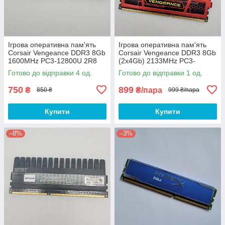
Ігрова оперативна пам'ять
Ігрова оперативна пам'ять
Corsair Vengeance DDR3 8Gb
Corsair Vengeance DDR3 8Gb
1600MHz PC3-12800U 2R8
(2x4Gb) 2133MHz PC3-
CL9
17000U 1R8 CL11
Готово до відправки 4 од.
Готово до відправки 1 од.
(CMY32GX3M4A1600C9R) Б/
(CMZ8GX3M2A2133C11R) Б/
В
В
750
899
₴
₴/пара
850 ₴
999 ₴/пара
Купити
Купити
–8%
–3%