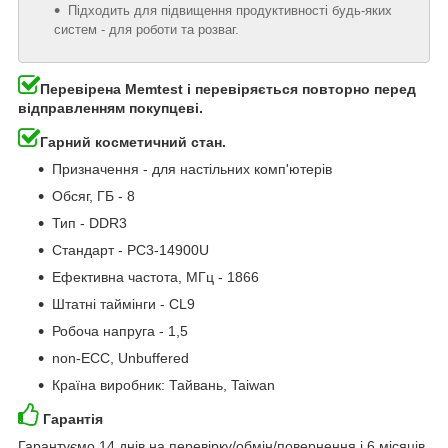
Підходить для підвищення продуктивності будь-яких
систем - для роботи та розваг.
Перевірена Memtest і перевіряється повторно перед
відправленням покупцеві.
Гарний косметичний стан.
Призначення - для настільних комп'ютерів
Обсяг, ГБ - 8
Тип - DDR3
Стандарт - PC3-14900U
Ефективна частота, МГц - 1866
Штатні таймінги - CL9
Робоча напруга - 1,5
non-ECC, Unbuffered
Країна виробник: Тайвань, Taiwan
Гарантія
Гарантуємо 14 днів на перевірку/обмін/повернення і 6 місяців