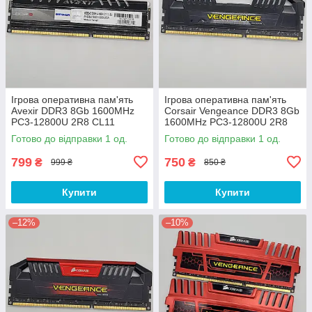
Ігрова оперативна пам'ять
Ігрова оперативна пам'ять
Avexir DDR3 8Gb 1600MHz
Corsair Vengeance DDR3 8Gb
PC3-12800U 2R8 CL11
1600MHz PC3-12800U 2R8
(AVD3U16001108G-2CW) Б/В
CL9 (CMY16GX3M2A1600C9)
Готово до відправки 1 од.
Готово до відправки 1 од.
Б/В
799
750
₴
₴
999 ₴
850 ₴
Купити
Купити
–12%
–10%