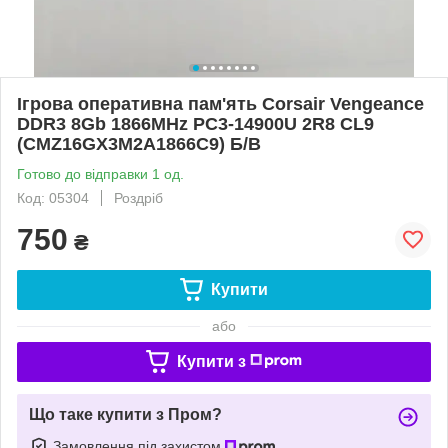
Ігрова оперативна пам'ять Corsair Vengeance
DDR3 8Gb 1866MHz PC3-14900U 2R8 CL9
(CMZ16GX3M2A1866C9) Б/В
Готово до відправки 1 од.
Код: 05304
Роздріб
750
₴
Купити
або
Купити з
Що таке купити з Пром?
Замовлення під захистом