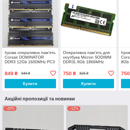
Ігрова оперативна пам'ять
Оперативна пам'ять для
Ігро
Corsair DOMINATOR
ноутбука Micron SODIMM
Cors
DDR3 12Gb 1600MHz PC3
DDR3L 8Gb 1866MHz
8Gb
12800U 2R8 CL9
PC3L-14900s 2R8 CL13
128
(CMP12GX3M3A1600C9)
(MT16KTF1G64HZ-
(CM
849
750
750
₴
₴
949 ₴
825 ₴
Б/В
1G9P1) Б/В
Б/В
Купити
Купити
Акційні пропозиції та новинки
–20%
–12%