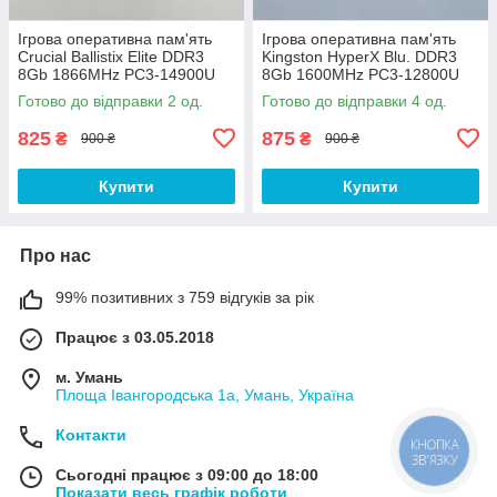
Ігрова оперативна пам'ять
Ігрова оперативна пам'ять
Crucial Ballistix Elite DDR3
Kingston HyperX Blu. DDR3
8Gb 1866MHz PC3-14900U
8Gb 1600MHz PC3-12800U
2R8 CL9
2R8 CL10
Готово до відправки 2 од.
Готово до відправки 4 од.
(BLE8G3D1869DE1TX0.16FE
(KHX1600C10D3B1/8G) Б/В
D) Б/В
825
875
₴
₴
900 ₴
900 ₴
Купити
Купити
Про нас
99% позитивних з 759 відгуків за рік
Працює з 03.05.2018
м. Умань
Площа Івангородська 1а, Умань, Україна
Контакти
КНОПКА
ЗВ'ЯЗКУ
Сьогодні працює з 09:00 до 18:00
Показати весь графік роботи