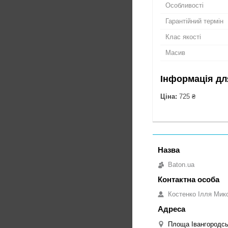
Особливості
Гарантійний термін
Клас якості
Масив
Інформація дл
Ціна:
725 ₴
Baton.ua
Костенко Ілля Мик
Площа Івангородськ