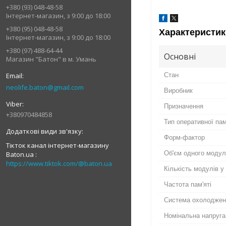
+380 (93) 048-48-58
Інтернет-магазин, з 9:00 до 18:00
+380 (95) 048-48-58
Характеристик
Інтернет-магазин, з 9:00 до 18:00
+380 (97) 488-64-44
Основні
Магазин "Батон" в м. Умань
Стан
neolife.baton@gmail.com
Виробник
Призначення
+380970484858
Тип оперативної пам
Форм-фактор
Тікток канал інтернет-магазину
Об'єм одного моду
Baton.ua
https://www.tiktok.com/@baton.ua
Кількість модулів у
Частота пам'яті
Система охолоджен
Номінальна напруга