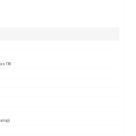
ого ПК
іатор)