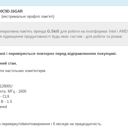
00C9D-16GAR
P
(екстремальні профілі пам’яті)
оперативна пам'ять бренда
G.Skill
для роботи на платформах Intel і AMD
я підвищення продуктивності будь-яких систем - для роботи та розваг.
est і перевіряється повторно перед відправленням покупцеві.
ний стан.
ля настільних комп'ютерів
-12800U
та, МГц - 1600
 - CL9
В - 1.5
ered
 перевірку/обмін/повернення і 6 місяців на працездатність.