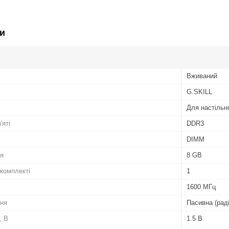
и
Вживаний
G.SKILL
Для настільн
'яті
DDR3
DIMM
ля
8 GB
 комплекті
1
1600 МГц
ня
Пасивна (рад
, В
1.5 В