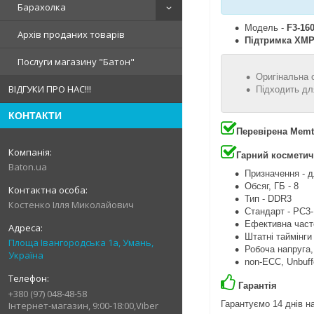
Барахолка
Модель -
F3-16
Архів проданих товарів
Підтримка XM
Послуги магазину "Батон"
Оригінальна 
ВІДГУКИ ПРО НАС!!!
Підходить дл
КОНТАКТИ
Перевірена Memt
Гарний косметич
Baton.ua
Призначення - д
Обсяг, ГБ - 8
Тип - DDR3
Костенко Ілля Миколайович
Стандарт - PC3
Ефективна часто
Штатні таймінги
Площа Івангородська 1а, Умань,
Робоча напруга, 
Україна
non-ECC, Unbuff
Гарантія
+380 (97) 048-48-58
Гарантуємо 14 днів на
Інтернет-магазин, 9:00-18:00,Viber