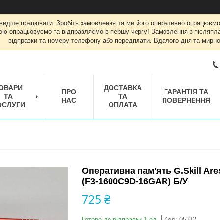
швидше працювати. Зробіть замовлення та ми його оперативно опрацюємо
ою опрацьовуємо та відправляємо в першу чергу! Замовлення з післяплат
відправки та номеру телефону або передплати. Вдалого дня та мирно
ОВАРИ
ДОСТАВКА
ПРО
ГАРАНТІЯ ТА
ТА
ТА
НАС
ПОВЕРНЕННЯ
ОСЛУГИ
ОПЛАТА
Оперативна пам'ять G.Skill Ar
(F3-1600C9D-16GAR) Б/У
725 ₴
Готово до відправки 1 од.
Код:
05312