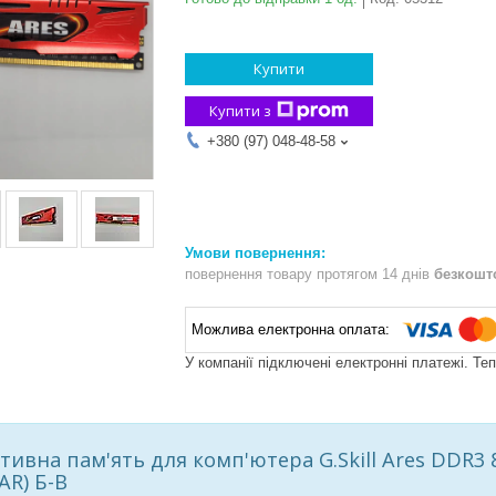
Купити
Купити з
+380 (97) 048-48-58
повернення товару протягом 14 днів
безкошт
У компанії підключені електронні платежі. Те
тивна пам'ять для комп'ютера G.Skill Ares DDR3 
AR) Б-В