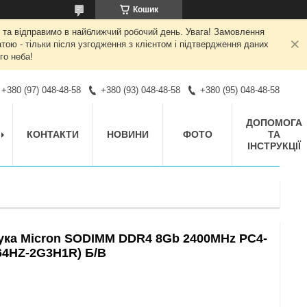
Кошик
 та відправимо в найближчий робочий день. Увага! Замовлення
ою - тільки після узгодження з клієнтом і підтвердження даних
го неба!
+380 (97) 048-48-58
+380 (93) 048-48-58
+380 (95) 048-48-58
ДОПОМОГА
КОНТАКТИ
НОВИНИ
ФОТО
ТА
ІНСТРУКЦІЇ
ука Micron SODIMM DDR4 8Gb 2400MHz PC4-
64HZ-2G3H1R) Б/В