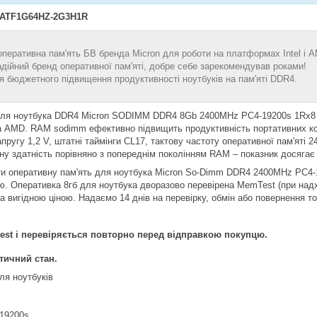
ATF1G64HZ-2G3H1R
оперативна пам'ять БВ бренда Micron для роботи на платформах Intel і 
адійний бренд оперативної пам'яті, добре себе зарекомендував роками!
я бюджетного підвищення продуктивності ноутбуків на пам'яті DDR4.
для ноутбука DDR4 Micron SODIMM DDR4 8Gb 2400MHz PC4-19200s 1Rx8
 та AMD. RAM sodimm ефективно підвищить продуктивність портативних к
пругу 1,2 V, штатні таймінги CL17, тактову частоту оперативної пам'яті 
ну здатність порівняно з попереднім поколінням RAM – показник досягає
ти оперативну пам'ять для ноутбука Micron So-Dimm DDR4 2400MHz PC
ою. Оперативка 8гб для ноутбука дворазово перевірена MemTest (при над
а вигідною ціною. Надаємо 14 днів на перевірку, обмін або повернення т
est і перевіряється повторно перед відправкою покупцю.
тичний стан.
ля ноутбуків
-19200s