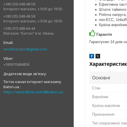
+380 (93) 048-48-58
Ефективна часто
Інтернет-магазин, з 9:00 до 18:00
Штатні таймінги
Робоча напруга, 
+380 (95) 048-48-58
non-ECC, Unbuff
Інтернет-магазин, з 9:00 до 18:00
Країна виробник
+380 (97) 488-64-44
Магазин "Батон" в м. Умань
Гарантія
Гарантуємо 14 днів на
neolife.baton@gmail.com
Характеристик
+380970484858
Основні
Тікток канал інтернет-магазину
Baton.ua
Стан
https://www.tiktok.com/@baton.ua
Виробник
Країна виробник
Призначення
Тип оперативної пам