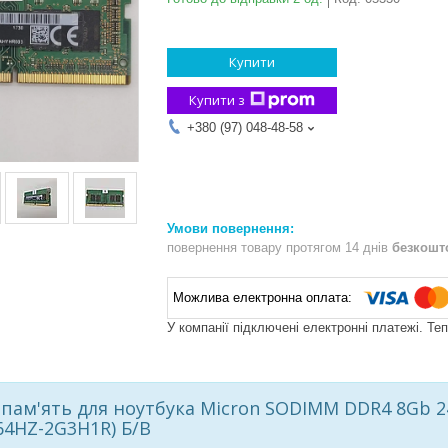
Купити
Купити з
+380 (97) 048-48-58
повернення товару протягом 14 днів
безкошт
У компанії підключені електронні платежі. Те
пам'ять для ноутбука
Micron SODIMM DDR4 8Gb 24
4HZ-2G3H1R)
Б
/
В