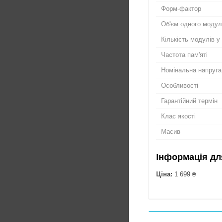
Форм-фактор
Об'єм одного моду
Кількість модулів у
Частота пам'яті
Номінальна напруга
Особливості
Гарантійний термін
Клас якості
Масив
Інформація дл
Ціна:
1 699 ₴