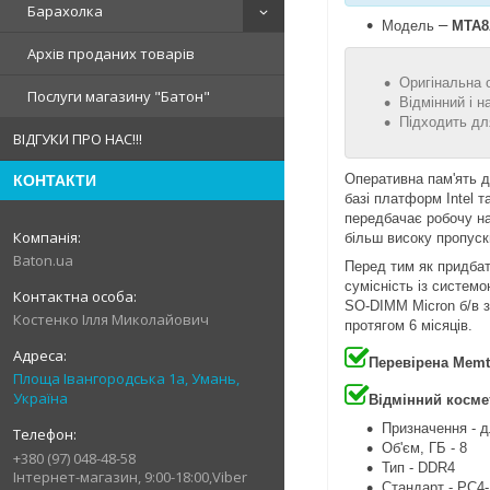
Барахолка
–
Модель
MTA8
Архів проданих товарів
Оригінальна 
Послуги магазину "Батон"
Відмінний і н
Підходить дл
ВІДГУКИ ПРО НАС!!!
Оперативна пам'ять 
КОНТАКТИ
базі платформ Intel
передбачає робочу на
більш високу пропуск
Baton.ua
Перед тим як придба
сумісність із систем
SO-DIMM
Micron
б/в з
Костенко Ілля Миколайович
протягом 6 місяців.
Перевірена Memt
Площа Івангородська 1а, Умань,
Україна
Відмінний косме
Призначення - д
Об'єм, ГБ - 8
+380 (97) 048-48-58
Тип - DDR4
Інтернет-магазин, 9:00-18:00,Viber
Стандарт - PC4