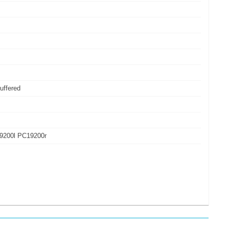
uffered
9200l PC19200r