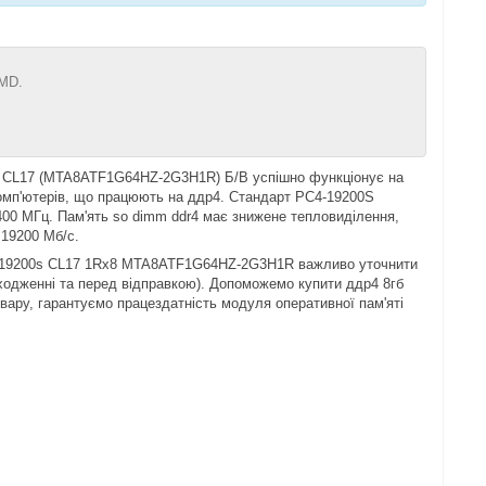
AMD.
 CL17 (MTA8ATF1G64HZ-2G3H1R) Б/В успішно функціонує на
омп'ютерів, що працюють на ддр4. Стандарт PC4-19200S
2400 МГц. Пам'ять so dimm ddr4 має знижене тепловиділення,
 19200 Мб/с.
4-19200s CL17 1Rx8 MTA8ATF1G64HZ-2G3H1R важливо уточнити
ходженні та перед відправкою). Допоможемо купити ддр4 8гб
овару, гарантуємо працездатність модуля оперативної пам'яті