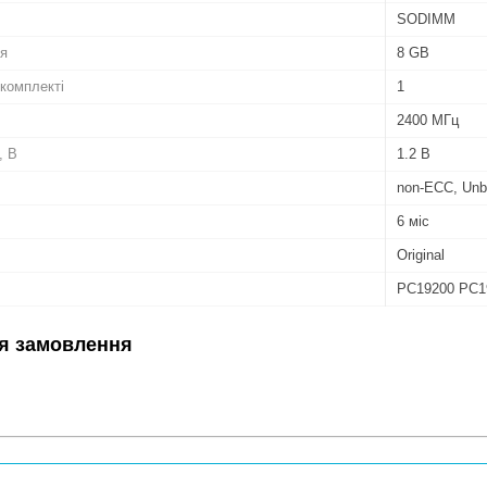
SODIMM
ля
8 GB
 комплекті
1
2400 МГц
, В
1.2 В
non-ECC, Unb
6 міс
Original
PC19200 PC1
я замовлення