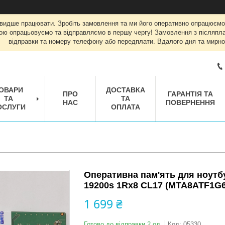
швидше працювати. Зробіть замовлення та ми його оперативно опрацюємо
ою опрацьовуємо та відправляємо в першу чергу! Замовлення з післяплат
відправки та номеру телефону або передплати. Вдалого дня та мирно
ОВАРИ
ДОСТАВКА
ПРО
ГАРАНТІЯ ТА
ТА
ТА
НАС
ПОВЕРНЕННЯ
ОСЛУГИ
ОПЛАТА
Оперативна пам'ять для ноутб
19200s 1Rx8 CL17 (MTA8ATF1G
1 699 ₴
Готово до відправки 2 од.
Код:
05330