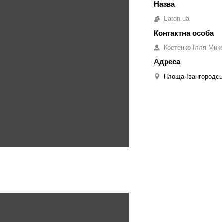
Baton.ua
Костенко Ілля Мик
Площа Івангородськ