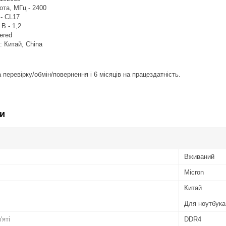
та, МГц - 2400
 - CL17
В - 1,2
ered
: Китай, China
 перевірку/обмін/повернення і 6 місяців на працездатність.
и
Вживаний
Micron
Китай
Для ноутбука
'яті
DDR4