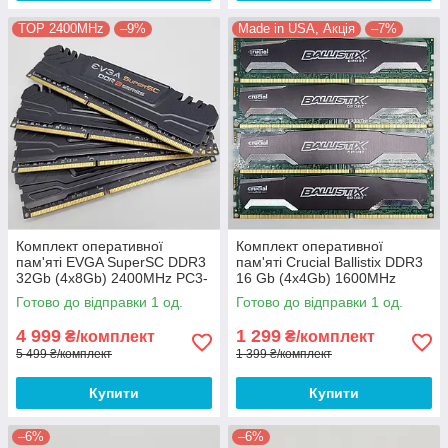
TOP 2400MHz
–9%
Made in USA, Акція
–7%
Комплект оперативної
Комплект оперативної
пам'яті EVGA SuperSC DDR3
пам'яті Crucial Ballistix DDR3
32Gb (4x8Gb) 2400MHz PC3-
16 Gb (4x4Gb) 1600MHz
19200U 2R8 CL11 (16G-D3-
12800U 2R8 CL9
Готово до відправки 1 од.
Готово до відправки 1 од.
2400-MR) Б/В
(BLS4G3D1609DS1S00) Б/В
4 999
1 299
₴/комплект
₴/комплект
5 499 ₴/комплект
1 399 ₴/комплект
Купити
Купити
–6%
–6%