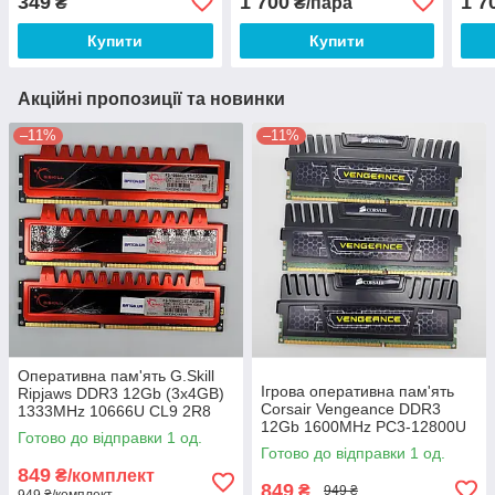
349
1 700
1 7
₴
₴/пара
Купити
Купити
Акційні пропозиції та новинки
–11%
–11%
Оперативна пам'ять G.Skill
Ігрова оперативна пам'ять
Ripjaws DDR3 12Gb (3x4GB)
Corsair Vengeance DDR3
1333MHz 10666U CL9 2R8
12Gb 1600MHz PC3-12800U
(F3-10666CL9T-12GBRL) Б/В
Готово до відправки 1 од.
1R8/2R8 CL9
Готово до відправки 1 од.
(CMZ12GX3M3A1600C9) Б/В
849
₴/комплект
849
₴
949 ₴
949 ₴/комплект