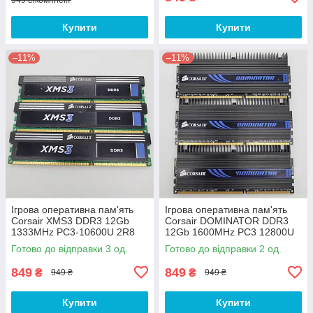
Купити
Купити
–11%
–11%
Ігрова оперативна пам'ять
Ігрова оперативна пам'ять
Corsair XMS3 DDR3 12Gb
Corsair DOMINATOR DDR3
1333MHz PC3-10600U 2R8
12Gb 1600MHz PC3 12800U
CL9 (CMX12GX3M3A1333C9)
2R8 CL9
Готово до відправки 3 од.
Готово до відправки 2 од.
Б/В
(CMP12GX3M3A1600C9) Б/В
849
849
₴
₴
949 ₴
949 ₴
Купити
Купити