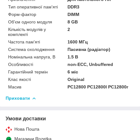
Тип оперативної пам'яті
DDR3
Форм-фактор
DIMM
Об'єм одного модуля
8 GB
Кількість модулів у
2
комплекті
Частота пам'яті
1600 МГц
Система охолодження
Пасивна (радіатор)
Номінальна напруга, В
1.5 В
Особливості
non-ECC, Unbuffered
Гарантійний термін
6 міс
Клас якості
Original
Масив
PC12800 PC12800l PC12800r
Приховати
Умови доставки
Нова Пошта
Магазини Rozetka