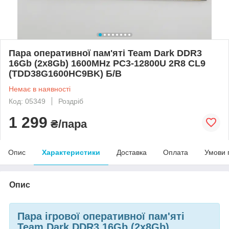
Пара оперативної пам'яті Team Dark DDR3
16Gb (2x8Gb) 1600MHz PC3-12800U 2R8 CL9
(TDD38G1600HC9BK) Б/В
Немає в наявності
Код: 05349
Роздріб
1 299
₴/пара
Опис
Характеристики
Доставка
Оплата
Умови 
Опис
Пара ігрової оперативної пам'яті
Team Dark DDR3 16Gb (2x8Gb)