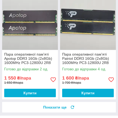
Пара оперативної пам'яті
Пара оперативної пам'яті
Apotop DDR3 16Gb (2x8Gb)
Patriot DDR3 16Gb (2x8Gb)
1600MHz PC3-12800U 2R8
1600MHz PC3-12800U 2R8
CL9 (U3A8G93-
CL11 (PSD316G1600KH) Б/В
Готово до відправки 2 од.
Готово до відправки 4 од.
16G9HMBB22) Б/В
1 550
1 600
₴/пара
₴/пара
1 650 ₴/пара
1 700 ₴/пара
Купити
Купити
Показати ще