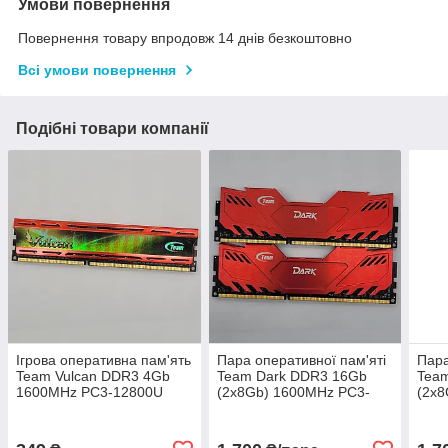
Умови повернення
Повернення товару впродовж 14 днів безкоштовно
Всі умови повернення
Подібні товари компанії
Ігрова оперативна пам'ять
Пара оперативної пам'яті
Пара
Team Vulcan DDR3 4Gb
Team Dark DDR3 16Gb
Tea
1600MHz PC3-12800U
(2x8Gb) 1600MHz PC3-
(2x8
CL9 1R8
12800U 2R8 CL9
128
(TLD34G1600HC9BK) Б/В
(TDRED38G1600HC9BK)
(TL
Б/В
Б/В