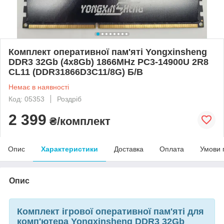
Комплект оперативної пам'яті Yongxinsheng
DDR3 32Gb (4x8Gb) 1866MHz PC3-14900U 2R8
CL11 (DDR31866D3C11/8G) Б/В
Немає в наявності
Код: 05353
Роздріб
2 399
₴/комплект
Опис
Характеристики
Доставка
Оплата
Умови 
Опис
Комплект ігрової оперативної пам'яті для
комп'ютера Yongxinsheng DDR3 32Gb