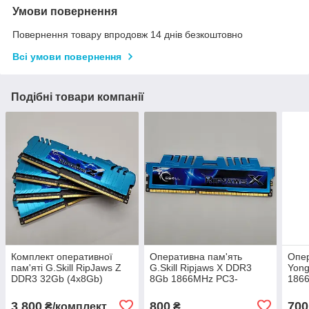
Умови повернення
Повернення товару впродовж 14 днів безкоштовно
Всі умови повернення
Подібні товари компанії
Комплект оперативної
Оперативна пам'ять
Опер
пам'яті G.Skill RipJaws Z
G.Skill Ripjaws X DDR3
Yon
DDR3 32Gb (4x8Gb)
8Gb 1866MHz PC3-
186
1866MHz PC3-14900U
14900U 2R8 CL9 (F3-
2R8
2R8 CL10 (F3-1866C10Q-
1866C9D-16GXM) Б/В
(DD
3 800
800
700
₴/комплект
₴