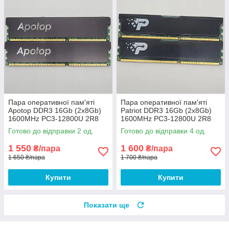
Пара оперативної пам'яті
Пара оперативної пам'яті
Apotop DDR3 16Gb (2x8Gb)
Patriot DDR3 16Gb (2x8Gb)
1600MHz PC3-12800U 2R8
1600MHz PC3-12800U 2R8
CL9 (U3A8G93-
CL11 (PSD316G1600KH) Б/В
Готово до відправки 2 од.
Готово до відправки 4 од.
16G9HMBB22) Б/В
1 550
1 600
₴/пара
₴/пара
1 650 ₴/пара
1 700 ₴/пара
Купити
Купити
Показати ще