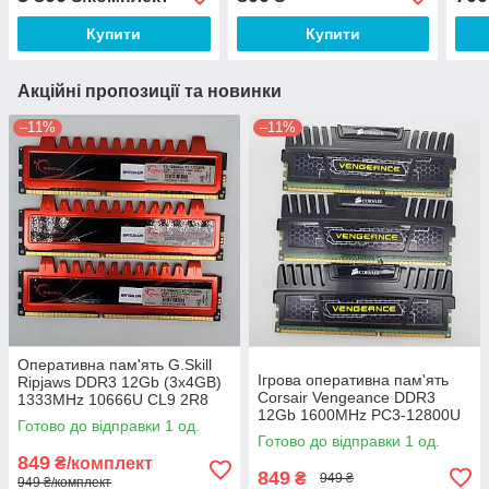
32GZM) Б/В
В
Купити
Купити
Акційні пропозиції та новинки
–11%
–11%
Оперативна пам'ять G.Skill
Ігрова оперативна пам'ять
Ripjaws DDR3 12Gb (3x4GB)
Corsair Vengeance DDR3
1333MHz 10666U CL9 2R8
12Gb 1600MHz PC3-12800U
(F3-10666CL9T-12GBRL) Б/В
Готово до відправки 1 од.
1R8/2R8 CL9
Готово до відправки 1 од.
(CMZ12GX3M3A1600C9) Б/В
849
₴/комплект
849
₴
949 ₴
949 ₴/комплект