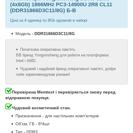
(4x8Gb) 1866MHz PC3-14900U 2R8 CL11
(DDR31866D3C11/8G) Б-В
Ціна за 4 одиниці по 8Gb однакові в наборі
Модель -
DDR31866D3C11/8G
Початкова оперативна пам’ять
БВ бренд Yongxinsheng для роботи на платформах
Intel і AMD.
Чудовий і надійний бренд оперативної пам'яті, добре
себе зарекомендував роками!
Перевірена Memtest і перевіряється знову перед
відправкою покупця.
Чудовий косметичний стан.
Призначення - для настільних комп'ютерів
Об'єм, ГБ - 8*4шт
Тип - DDR3