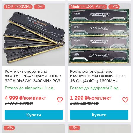
TOP 2400MHz
–9%
Made in USA, Акція
–7%
Комплект оперативної
Комплект оперативної
пам'яті EVGA SuperSC DDR3
пам'яті Crucial Ballistix DDR3
32Gb (4x8Gb) 2400MHz PC3-
16 Gb (4x4Gb) 1600MHz
19200U 2R8 CL11 (16G-D3-
12800U 2R8 CL9
Готово до відправки 1 од.
Готово до відправки 2 од.
2400-MR) Б/В
(BLS4G3D1609DS1S00) Б/В
4 999
1 299
₴/комплект
₴/комплект
5 499 ₴/комплект
1 399 ₴/комплект
Купити
Купити
–6%
–6%