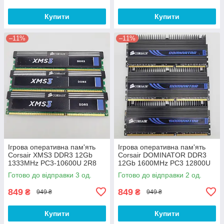
Купити
Купити
–11%
–11%
Ігрова оперативна пам'ять
Ігрова оперативна пам'ять
Corsair XMS3 DDR3 12Gb
Corsair DOMINATOR DDR3
1333MHz PC3-10600U 2R8
12Gb 1600MHz PC3 12800U
CL9 (CMX12GX3M3A1333C9)
2R8 CL9
Готово до відправки 3 од.
Готово до відправки 2 од.
Б/В
(CMP12GX3M3A1600C9) Б/В
849
849
₴
₴
949 ₴
949 ₴
Купити
Купити