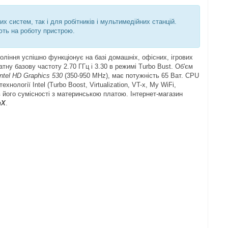
х систем, так і для робітників і мультимедійних станцій.
ють на роботу пристрою.
ління успішно функціонує на базі домашніх, офісних, ігрових
у базову частоту 2.70 ГГц і 3.30 в режимі Turbo Bust. Об'єм
ntel HD Graphics 530
(350-950 MHz), має потужність 65 Ват. CPU
ології Intel (Turbo Boost, Virtualization, VT-x, My WiFi,
в його сумісності з материнською платою. Інтернет-магазин
nX
.