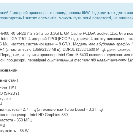
ужний 4-ядерний процесор з тепловиділенням 65W. Підходить як для ігрови
 пошкоджень і збитих елементів, можуть бути легкі потертості, не вплива
i5-6400 R0 SR2BY 2.7GHz up 3.3GHz 6M Cache FCLGA Socket 1151 6-го поко
Intel LGA 1151. 4-ядерний ПРОЦЕСОР підтримує 4 потоку виконання, штатн
 6 Мб, частота системної шини – 8 GT/s. Модель має
вбудовану графіку I
4 (з частотністю 1866/2133 МГц), DDR3L (1333/1600 МГц), деякі фірмові техн
 Перед тим, як купити процесор Intel Core i5-6400 важливо переконатися 
бочі процесори, перевірені
синтетичним тестом під навантаженням
Li
вживаний
ний стан!
cket 1151
 R0 (SR2BY)
kylake
 4
а частота - 2.7 ГГц (з технологією Turbo Boost - 3.3 ГГц)
ка в процесор - Intel HD Graphics 530
частота - 350 МГц
 MB
тужність - 65 W