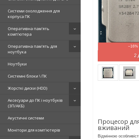
Системи охолодження для
корпуса ПК
Оперативна пам'ять
комп'ютера
Оперативна пам'ять для
–16%
ноутбука
2 
Ноутбуки
Системні блоки \ ПК
Жорсткі диски (HDD)
Аксесуари до ПК і ноутбуків
(ЗП/АКБ)
Акустичні системи
Процесор для
вживаний
Монітори для комп'ютерів
Відмінною особливіст