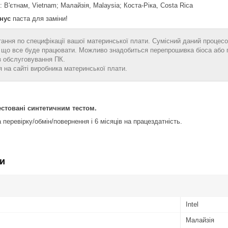
: В'єтнам, Vietnam; Малайзія, Malaysia; Коста-Ріка, Costa Rica
нус
паста для заміни!
тання по специфікації вашої материнської плати. Сумісний даний процесо
ає що все буде працювати. Можливо знадобиться перепрошивка біоса або
з обслуговування ПК.
 на сайті виробника материнської плати.
естовані синтетичним тестом.
 перевірку/обмін/повернення і 6 місяців на працездатність.
и
Intel
Малайзія