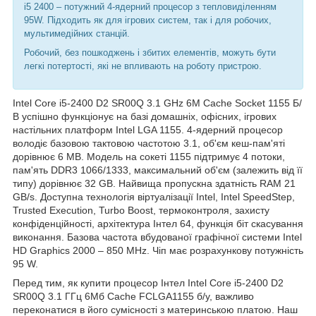
i5 2400 – потужний 4-ядерний процесор з тепловиділенням
95W. Підходить як для ігрових систем, так і для робочих,
мультимедійних станцій.
Робочий, без пошкоджень і збитих елементів, можуть бути
легкі потертості, які не впливають на роботу пристрою.
Intel Core i5-2400 D2 SR00Q 3.1 GHz 6M Cache Socket 1155 Б/
В успішно функціонує на базі домашніх, офісних, ігрових
настільних платформ Intel LGA 1155. 4-ядерний процесор
володіє базовою тактовою частотою 3.1, об'єм кеш-пам'яті
дорівнює 6 MB. Модель на сокеті 1155 підтримує 4 потоки,
пам'ять DDR3 1066/1333, максимальний об'єм (залежить від її
типу) дорівнює 32 GB. Найвища пропускна здатність RAM 21
GB/s. Доступна технологія віртуалізації Intel, Intel SpeedStep,
Trusted Execution, Turbo Boost, термоконтроля, захисту
конфіденційності, архітектура Інтел 64, функція біт скасування
виконання. Базова частота вбудованої графічної системи Intel
HD Graphics 2000 – 850 MHz. Чіп має розрахункову потужність
95 W.
Перед тим, як купити процесор Інтел Intel Core i5-2400 D2
SR00Q 3.1 ГГц 6Мб Cache FCLGA1155 б/у, важливо
переконатися в його сумісності з материнською платою. Наш