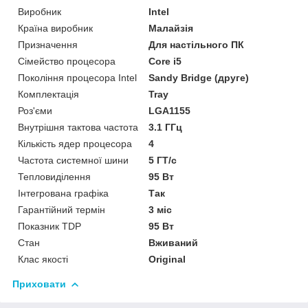
Виробник
Intel
Країна виробник
Малайзія
Призначення
Для настільного ПК
Сімейство процесора
Core i5
Покоління процесора Intel
Sandy Bridge (друге)
Комплектація
Tray
Роз'єми
LGA1155
Внутрішня тактова частота
3.1 ГГц
Кількість ядер процесора
4
Частота системної шини
5 ГТ/с
Тепловиділення
95 Вт
Інтегрована графіка
Так
Гарантійний термін
3 міс
Показник TDP
95 Вт
Стан
Вживаний
Клас якості
Original
Приховати