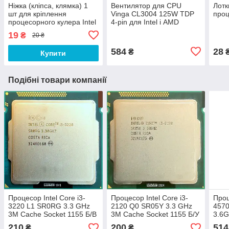
Ніжка (кліпса, клямка) 1
Вентилятор для CPU
Лотк
шт для кріплення
Vinga CL3004 125W TDP
проц
процесорного кулера Intel
4-pin для Intel і AMD
Socket
Новий!
19
₴
20 ₴
775/1150/1151/1155/1156/1366
584
28
₴
Купити
Подібні товари компанії
Процесор Intel Core i3-
Процесор Intel Core i3-
Проц
3220 L1 SR0RG 3.3 GHz
2120 Q0 SR05Y 3.3 GHz
4570
3M Cache Socket 1155 Б/В
3M Cache Socket 1155 Б/У
3.6G
1150
210
200
514
₴
₴