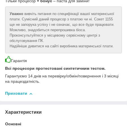
Тільки процесор
+ бонус
– паста для заміни!
Уважно
вивчіть питання по специфікації вашої материнської
плати. Сумісний даний процесор з платою чи ні. Сокет 1155
ще не запорука успіху і не означає, що все буде працювати.
Можливо, знадобиться перепрошивка біоса.
Проконсультуйтеся у місцевому сервісному центрі з
обслуговування ПК.
Надійніше дивитися на сайті виробника материнської плати.
Гарантія
Всі процесори протестовані синтетичним тестом.
Гарантуємо 14 днів на перевірку/обмін/повернення і 3 місяці
на працездатність.
Приховати
Характеристики
Основні