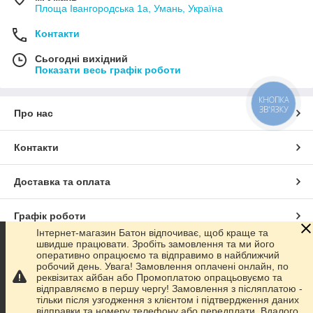
Площа Івангородська 1а, Умань, Україна
Контакти
Сьогодні вихідний
Показати весь графік роботи
КНОПКА
ЗВ'ЯЗКУ
Про нас
Контакти
Доставка та оплата
Графік роботи
Інтернет-магазин Батон відпочиває, щоб краще та
швидше працювати. Зробіть замовлення та ми його
Повна версія сайту
оперативно опрацюємо та відправимо в найближчий
робочий день. Увага! Замовлення оплачені онлайн, по
реквізитах айбан або Промоплатою опрацьовуємо та
Сайт створено на маркетплейсі
Prom.ua
відправляємо в першу чергу! Замовлення з післяплатою -
тільки після узгодження з клієнтом і підтвердження даних
відправки та номеру телефону або передплати. Вдалого