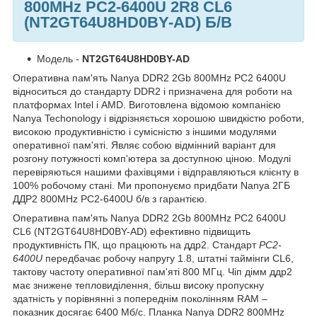
800MHz PC2-6400U 2R8 CL6
(NT2GT64U8HD0BY-AD) Б/В
Модель -
NT2GT64U8HD0BY-AD
Оперативна пам'ять Nanya DDR2 2Gb 800MHz PC2 6400U
відноситься до стандарту DDR2 і призначена для роботи на
платформах Intel і AMD. Виготовлена відомою компанією
Nanya Techonology і відрізняється хорошою швидкістю роботи,
високою продуктивністю і сумісністю з іншими модулями
оперативної пам'яті. Являє собою відмінний варіант для
розгону потужності комп'ютера за доступною ціною. Модулі
перевіряються нашими фахівцями і відправляються клієнту в
100% робочому стані. Ми пропонуємо придбати Nanya 2ГБ
ДДР2 800MHz PC2-6400U б/в з гарантією.
Оперативна пам'ять Nanya DDR2 2Gb 800MHz PC2 6400U
CL6 (NT2GT64U8HD0BY-AD) ефективно підвищить
продуктивність ПК, що працюють на ддр2. Стандарт
PC2-
6400U
передбачає робочу напругу 1.8, штатні таймінги CL6,
тактову частоту оперативної пам'яті 800 МГц. Чіп дімм ддр2
має знижене тепловиділення, більш високу пропускну
здатність у порівнянні з попереднім поколінням RAM –
показник досягає 6400 Мб/с. Планка Nanya DDR2 800MHz