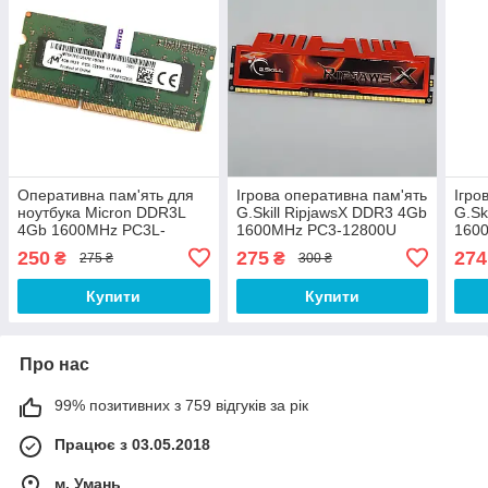
Оперативна пам'ять для
Ігрова оперативна пам'ять
Ігро
ноутбука Micron DDR3L
G.Skill RipjawsX DDR3 4Gb
G.Sk
4Gb 1600MHz PC3L-
1600MHz PC3-12800U
160
12800S 1R8 CL11
2R8 CL9 (F3-12800CL9D-
1R8 
250
275
274
₴
₴
275 ₴
300 ₴
(MT8KTF51264HZ-1G6N1)
8GBXL) Б/В
8GB
Б/В
Купити
Купити
Про нас
99% позитивних з 759 відгуків за рік
Працює з 03.05.2018
м. Умань