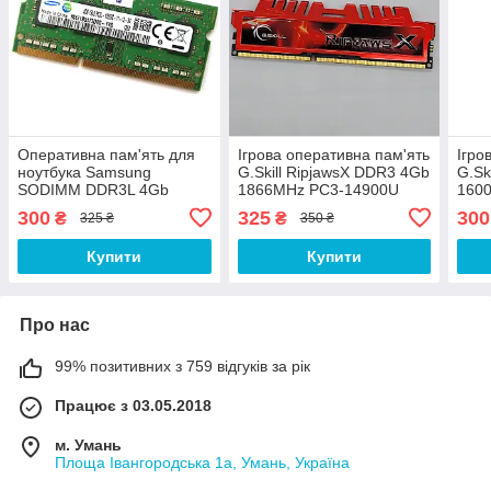
Оперативна пам'ять для
Ігрова оперативна пам'ять
Ігро
ноутбука Samsung
G.Skill RipjawsX DDR3 4Gb
G.Sk
SODIMM DDR3L 4Gb
1866MHz PC3-14900U
160
1600MHz PC3L-12800s
2R8 CL9 (F3-14900CL9S-
1R8 
300
325
300
₴
₴
325 ₴
350 ₴
1R8 CL11
4GBXL) Б/В
4GBX
(M471B5173DB0-YK0) Б/В
Купити
Купити
Про нас
99% позитивних з 759 відгуків за рік
Працює з 03.05.2018
м. Умань
Площа Івангородська 1а, Умань, Україна