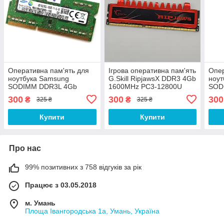
Оперативна пам'ять для
Ігрова оперативна пам'ять
Опер
ноутбука Samsung
G.Skill RipjawsX DDR3 4Gb
ноут
SODIMM DDR3L 4Gb
1600MHz PC3-12800U
SOD
1600MHz PC3L-12800s
2R8 CL9 (F3-12800CL9S-
160
300
300
300
₴
₴
325 ₴
325 ₴
1R8 CL11
4GBRL) Б/В
1R8
(M471B5173DB0-YK0) Б/В
(M4
Купити
Купити
Про нас
99% позитивних з 758 відгуків за рік
Працює з 03.05.2018
м. Умань
Площа Івангородська 1а, Умань, Україна