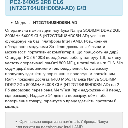
PC2-
6400S 2R8 CL6
(NT2GT64U8HD0BN-AD) Б/В
Модель -
NT2GT64U8HD0BN-AD
Оперативна пам'ять для ноутбука Nanya SODIMM DDR2 2Gb
800MHz 6400S CL6 (NT2GT64U8HD0BN-AD) успішно
функціонує на базі платформ Intel і AMD. Розширення
обладнання модулями So-dimm дозволить збільшити
можливості портативних комп'ютерів, що працюють на ддр2.
Стандарт PC2-6400S передбачає робочу напругу 1.8, тактову
частоту оперативної пам'яті 800 МГц, штатні таймінги CL6. Чіп
содім ддр2 має знижене тепловиділення, більш високу
пропускну здатність у порівнянні з попереднім поколінням
Ram - показник досягає 6400 Мб/с. Планка Nanya SODIMM
DDR2 2Gb 800MHz 6400S CL6 (NT2GT64U8HD0BN-AD) на 2
Гб дворазово перевірена MemTest (при надходженні й перед
відправкою). Надаємо 14 днів на перевірку, обмін або
повернення товару, гарантуємо працездатність протягом 6
місяців.
Оригінальна оперативна пам'ять Б/У бренда Nanya
для роботи на платформах Intel і AMD.