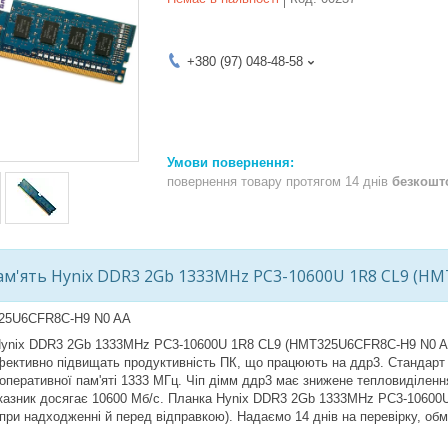
+380 (97) 048-48-58
повернення товару протягом 14 днів
безкошт
м'ять Hynix DDR3 2Gb 1333MHz PC3-10600U 1R8 CL9 (HM
25U6CFR8C-H9 N0 AA
Hynix DDR3 2Gb 1333MHz PC3-10600U 1R8 CL9 (HMT325U6CFR8C-H9 N0 AA) д
ективно підвищать продуктивність ПК, що працюють на ддр3. Стандар
 оперативної пам'яті 1333 МГц. Чіп дімм ддр3 має знижене тепловиділення
казник досягає 10600 Мб/с. Планка Hynix DDR3 2Gb 1333MHz PC3-10600
при надходженні й перед відправкою). Надаємо 14 днів на перевірку, обм