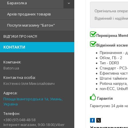
Барахолка
Оригінальна операт
Архів проданих товарів
Відмінний і надійн
Послуги магазину "Батон"
Перевірена Memt
ВІДГУКИ ПРО НАС!!!
Відмінний косме
КОНТАКТИ
Призначення - д
Об'єм, ГБ - 2
Тип - DDR3
Baton.ua
Стандарт - PC3
Ефективна часто
Штатні таймінги
Костенко Ілля Миколайович
Робоча напруга, 
non-ECC, Unbuff
Гарантія
Площа Івангородська 1а, Умань,
Україна
Гарантуємо 14 днів на
+380 (97) 048-48-58
Інтернет-магазин, 9:00-18:00,Viber