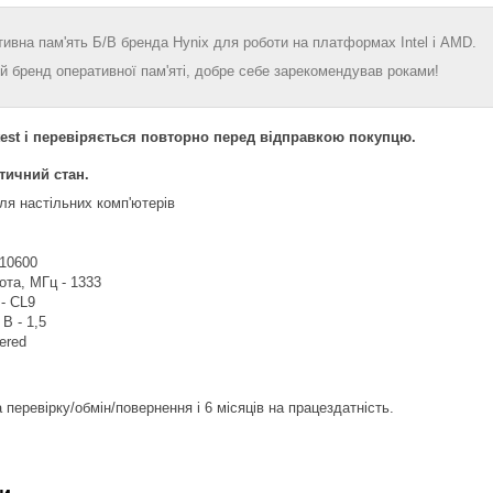
ивна пам'ять Б/В бренда Hynix для роботи на платформах Intel і AMD.
ий бренд оперативної пам'яті, добре себе зарекомендував роками!
est і перевіряється повторно перед відправкою покупцю.
тичний стан.
ля настільних комп'ютерів
-10600
та, МГц - 1333
 - CL9
В - 1,5
ered
 перевірку/обмін/повернення і 6 місяців на працездатність.