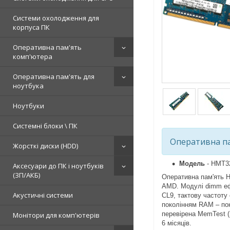
Системи охолодження для
корпуса ПК
Оперативна пам'ять
комп'ютера
Оперативна пам'ять для
ноутбука
Ноутбуки
Системні блоки \ ПК
Оперативна па
Жорсткі диски (HDD)
Модель
- HMT3
Аксесуари до ПК і ноутбуків
(ЗП/АКБ)
Оперативна пам'ять 
AMD. Модулі dimm еф
Акустичні системи
CL9, тактову частоту
поколінням RAM – по
перевірена MemTest (
Монітори для комп'ютерів
6 місяців.