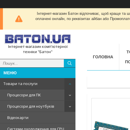
Інтернет-магазин Батон відпочиває, щоб краще та 
оплачені онлайн, по реквізитах айбан або Промоплат
Інтернет-магазин комп'ютерної
техніки "Батон"
Т
ГОЛОВНА
П
Товари та послуги
Процесори для ПК
Процесори для ноутбуків
Відеокарти
Системи охолодження для CPU