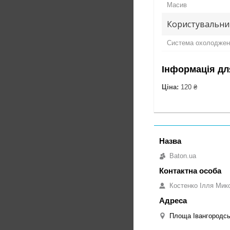
Масив
Користувальни
Система охолоджен
Інформація дл
Ціна:
120 ₴
Baton.ua
Костенко Ілля Мик
Площа Івангородськ