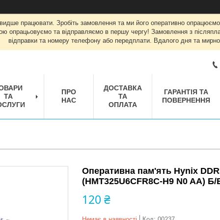
швидше працювати. Зробіть замовлення та ми його оперативно опрацюємо
ою опрацьовуємо та відправляємо в першу чергу! Замовлення з післяплат
відправки та номеру телефону або передплати. Вдалого дня та мирно
ОВАРИ
ДОСТАВКА
ПРО
ГАРАНТІЯ ТА
ТА
ТА
НАС
ПОВЕРНЕННЯ
ОСЛУГИ
ОПЛАТА
Оперативна пам'ять Hynix DDR
(HMT325U6CFR8C-H9 N0 AA) Б/
120 ₴
Немає в наявності
Код:
00237