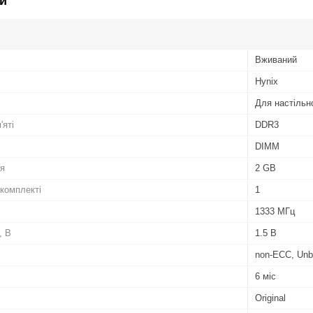
и
Вживаний
Hynix
Для настільн
'яті
DDR3
DIMM
ля
2 GB
 комплекті
1
1333 МГц
, В
1.5 В
non-ECC, Unb
6 міс
Original