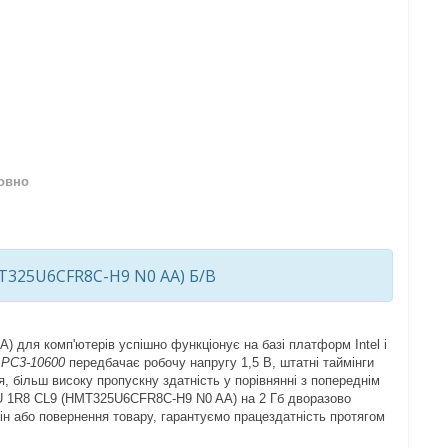
овно
T325U6CFR8C-H9 N0 AA) Б/В
ля комп'ютерів успішно функціонує на базі платформ Intel і
т
PC3-10600
передбачає робочу напругу 1,5 В, штатні таймінги
, більш високу пропускну здатність у порівнянні з попереднім
U 1R8 CL9 (HMT325U6CFR8C-H9 N0 AA) на 2 Гб дворазово
ін або повернення товару, гарантуємо працездатність протягом