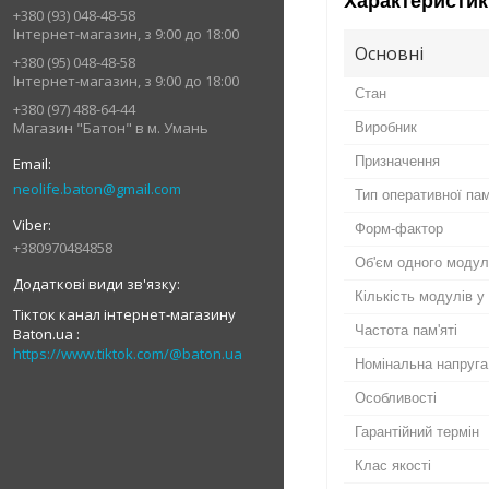
Характеристик
+380 (93) 048-48-58
Інтернет-магазин, з 9:00 до 18:00
Основні
+380 (95) 048-48-58
Інтернет-магазин, з 9:00 до 18:00
Стан
+380 (97) 488-64-44
Магазин "Батон" в м. Умань
Виробник
Призначення
neolife.baton@gmail.com
Тип оперативної пам
Форм-фактор
+380970484858
Об'єм одного моду
Кількість модулів у
Тікток канал інтернет-магазину
Частота пам'яті
Baton.ua
https://www.tiktok.com/@baton.ua
Номінальна напруга
Особливості
Гарантійний термін
Клас якості