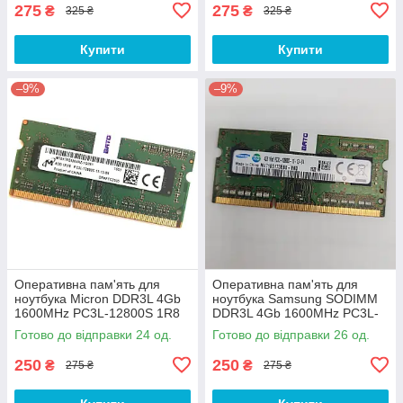
Б/В
Б/В
275
275
₴
₴
325 ₴
325 ₴
Купити
Купити
–9%
–9%
Оперативна пам'ять для
Оперативна пам'ять для
ноутбука Micron DDR3L 4Gb
ноутбука Samsung SODIMM
1600MHz PC3L-12800S 1R8
DDR3L 4Gb 1600MHz PC3L-
CL11 (MT8KTF51264HZ-
12800s 1R8 CL11
Готово до відправки 24 од.
Готово до відправки 26 од.
1G6N1) Б/В
(M471B5173EB0-YK0) Б/В
250
250
₴
₴
275 ₴
275 ₴