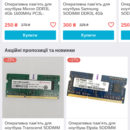
Оперативна пам'ять для
Оперативна пам'ять для
Опер
ноутбука Micron DDR3L
ноутбука Samsung
ноут
4Gb 1600MHz PC3L-
SODIMM DDR3L 4Gb
SOD
12800S 1R8 CL11
1600MHz PC3L-12800s
160
(MT8KTF51264HZ-1G6N1)
1R8 CL11
1R8
250
300
250
₴
₴
275 ₴
325 ₴
Б/В
(M471B5173DB0-YK0) Б/В
(M4
Купити
Купити
Акційні пропозиції та новинки
–23%
–17%
Оперативна пам'ять для
Оперативна пам'ять для
ноутбука Transcend SODIMM
ноутбука Elpida SODIMM