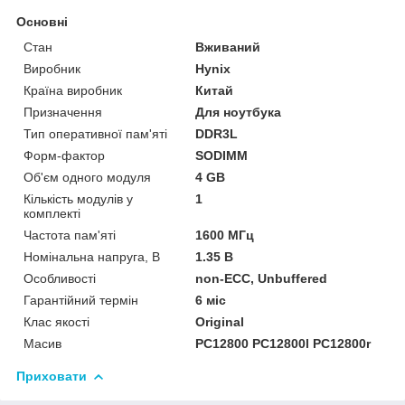
Основні
Стан
Вживаний
Виробник
Hynix
Країна виробник
Китай
Призначення
Для ноутбука
Тип оперативної пам'яті
DDR3L
Форм-фактор
SODIMM
Об'єм одного модуля
4 GB
Кількість модулів у
1
комплекті
Частота пам'яті
1600 МГц
Номінальна напруга, В
1.35 В
Особливості
non-ECC, Unbuffered
Гарантійний термін
6 міс
Клас якості
Original
Масив
PC12800 PC12800l PC12800r
Приховати