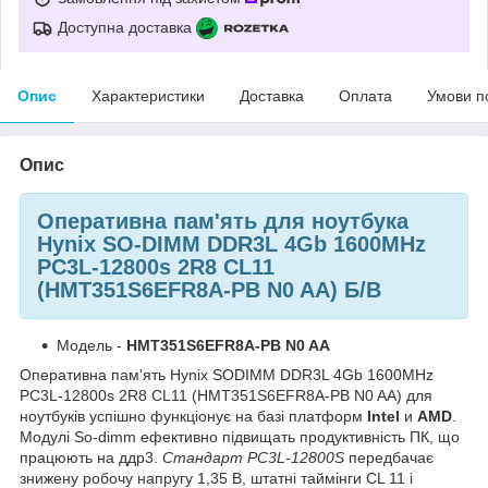
Доступна доставка
Опис
Характеристики
Доставка
Оплата
Умови п
Опис
Оперативна пам'ять для ноутбука
Hynix SO-DIMM DDR3L 4Gb 1600MHz
PC3L-12800s 2R8 CL11
(HMT351S6EFR8A-PB N0 AA) Б/В
Модель
-
HMT351S6EFR8A-PB N0 AA
Оперативна пам'ять Hynix SODIMM DDR3L 4Gb 1600MHz
PC3L-12800s 2R8 CL11 (HMT351S6EFR8A-PB N0 AA) для
ноутбуків успішно функціонує на базі платформ
Intel
и
AMD
.
Модулі So-dimm ефективно підвищать продуктивність ПК, що
працюють на ддр3.
Стандарт PC3L-12800S
передбачає
знижену робочу напругу 1,35 В, штатні таймінги CL 11 і