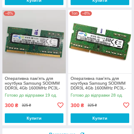
Купити
Купити
–8%
Топ
–8%
Оперативна пам'ять для
Оперативна пам'ять для
ноутбука Samsung SODIMM
ноутбука Samsung SODIMM
DDR3L 4Gb 1600MHz PC3L-
DDR3L 4Gb 1600MHz PC3L-
12800S 1R8 CL11
12800s 1R8 CL11
Готово до відправки 19 од.
Готово до відправки 28 од.
(M471B5173QH0-YK0) Б/В
(M471B5173DB0-YK0) Б/В
300
300
₴
₴
325 ₴
325 ₴
Купити
Купити