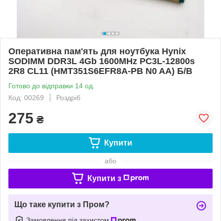
Оперативна пам'ять для ноутбука Hynix
SODIMM DDR3L 4Gb 1600MHz PC3L-12800s
2R8 CL11 (HMT351S6EFR8A-PB N0 AA) Б/В
Готово до відправки 14 од.
Код: 00269
Роздріб
275
₴
Купити
або
Купити з
Що таке купити з Пром?
Замовлення під захистом