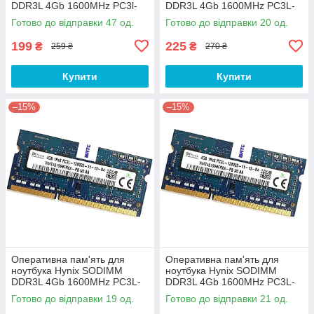
DDR3L 4Gb 1600MHz PC3l-
DDR3L 4Gb 1600MHz PC3L-
12800S 1R8 CL11
12800s 1R8 CL11
Готово до відправки 47 од.
Готово до відправки 20 од.
(TS512MSK64W6H) Б/В
(EBJ40UG8EFU0-GN-F) Б/В
199
225
₴
₴
259 ₴
270 ₴
Купити
Купити
–15%
–15%
Оперативна пам'ять для
Оперативна пам'ять для
ноутбука Hynix SODIMM
ноутбука Hynix SODIMM
DDR3L 4Gb 1600MHz PC3L-
DDR3L 4Gb 1600MHz PC3L-
12800s 1R8 CL11
12800s 1R8 CL11
Готово до відправки 19 од.
Готово до відправки 21 од.
(HMT451S6BFR8A-PB N0 AA)
(HMT451S6BFR8A-PB N0 AA)