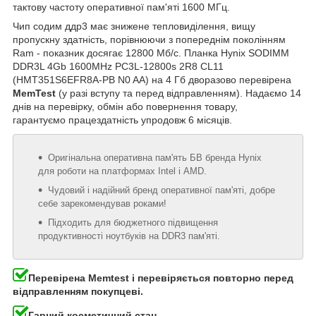
тактову частоту оперативної пам'яті 1600 МГц.
Чип содим ддр3 має знижене тепловиділення, вищу
пропускну здатність, порівнюючи з попереднім поколінням
Ram - показник досягає 12800 Мб/с. Планка Hynix SODIMM
DDR3L 4Gb 1600MHz PC3L-12800s 2R8 CL11
(HMT351S6EFR8A-PB N0 AA) на 4 Гб дворазово перевірена
MemTest
(у разі вступу та перед відправленням). Надаємо 14
днів на перевірку, обмін або повернення товару,
гарантуємо працездатність упродовж 6 місяців.
Оригінальна оперативна пам'ять БВ бренда Hynix
для роботи на платформах Intel і AMD.
Чудовий і надійний бренд оперативної пам'яті, добре
себе зарекомендував роками!
Підходить для бюджетного підвищення
продуктивності ноутбуків на DDR3 пам'яті.
Перевірена Memtest і перевіряється повторно перед
відправленням покупцеві.
Гарний косметичний стан.