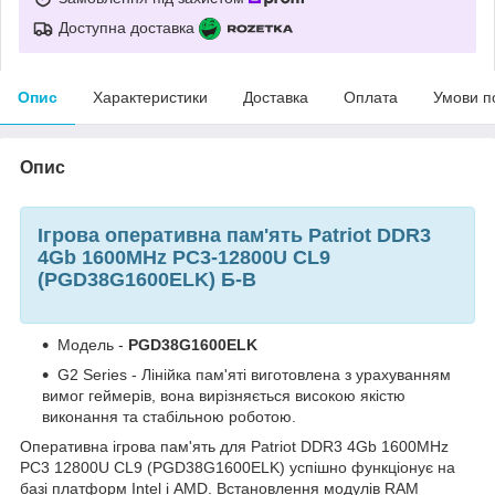
Доступна доставка
Опис
Характеристики
Доставка
Оплата
Умови п
Опис
Ігрова оперативна пам'ять Patriot DDR3
4Gb 1600MHz PC3-12800U CL9
(PGD38G1600ELK) Б-В
Модель -
PGD38G1600ELK
G2 Series - Лінійка пам'яті виготовлена з урахуванням
вимог геймерів, вона вирізняється високою якістю
виконання та стабільною роботою.
Оперативна ігрова пам'ять для Patriot DDR3 4Gb 1600MHz
PC3 12800U CL9 (PGD38G1600ELK) успішно функціонує на
базі платформ Intel і AMD. Встановлення модулів RAM