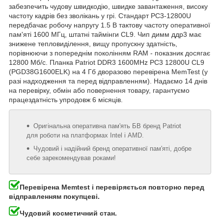
забезпечить чудову швидкодію, швидке завантаження, високу
частоту кадрів без зволікань у грі. Стандарт PC3-12800U
передбачає робочу напругу 1.5 В тактову частоту оперативної
пам'яті 1600 МГц, штатні таймінги CL9. Чип димм ддр3 має
знижене тепловиділення, вищу пропускну здатність,
порівнюючи з попереднім поколінням RAM - показник досягає
12800 Мб/с. Планка Patriot DDR3 1600MHz PC3 12800U CL9
(PGD38G1600ELK) на 4 Гб дворазово перевірена MemTest (у
разі надходження та перед відправленням). Надаємо 14 днів
на перевірку, обмін або повернення товару, гарантуємо
працездатність упродовж 6 місяців.
Оригінальна оперативна пам'ять БВ бренд Patriot
для роботи на платформах Intel і AMD.
Чудовий і надійний бренд оперативної пам'яті, добре
себе зарекомендував роками!
Перевірена Memtest і перевіряється повторно перед
відправленням покупцеві.
Чудовий косметичний стан.