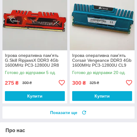
Ігрова оперативна пам'ять
Ігрова оперативна пам'ять
G.Skill RipjawsX DDR3 4Gb
Corsair Vengeance DDR3 4Gb
1600MHz PC3-12800U 2R8
1600MHz PC3-12800U CL9
CL9 (F3-12800CL9Q-
(CMZ8GX3M2A1600C9B) Б/У
Готово до відправки 5 од.
Готово до відправки 20 од.
16GBXL) Б/В
275
300
₴
₴
300 ₴
325 ₴
Купити
Купити
Показати ще
Про нас