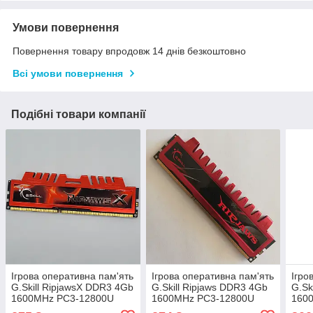
Умови повернення
Повернення товару впродовж 14 днів безкоштовно
Всі умови повернення
Подібні товари компанії
Ігрова оперативна пам'ять
Ігрова оперативна пам'ять
Ігро
G.Skill RipjawsX DDR3 4Gb
G.Skill Ripjaws DDR3 4Gb
G.Sk
1600MHz PC3-12800U
1600MHz PC3-12800U
160
2R8 CL9 (F3-12800CL9D-
1R8 CL9 (F3-12800CL9D-
1R8 