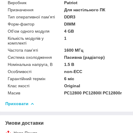
Виробник
Patriot
Призначення
Для настільного ПК
Тип оперативної пам'яті
DDR3
Форм-фактор
DIMM
Об'єм одного модуля
4 GB
Кількість модулів у
1
комплекті
Частота пам'яті
1600 МГц
Система охолодження
Пасивна (радіатор)
Номінальна напруга, В
1.5 В
Особливості
non-ECC
Гарантійний термін
6 міс
Клас якості
Original
Масив
PC12800 PC12800l PC12800r
Приховати
Умови доставки
Нова Пошта