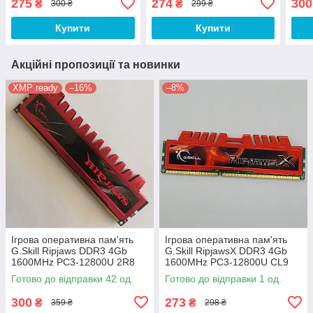
275
274
300
₴
₴
300 ₴
299 ₴
8GBXL) Б/В
8GBRL) Б/В
4GBX
Купити
Купити
Акційні пропозиції та новинки
XMP ready
–16%
–8%
Ігрова оперативна пам'ять
Ігрова оперативна пам'ять
G.Skill Ripjaws DDR3 4Gb
G.Skill RipjawsX DDR3 4Gb
1600MHz PC3-12800U 2R8
1600MHz PC3-12800U CL9
CL9 (F3-12800CL9D-8GBRL)
(F3-12800CL9Q-8GBXL) Б/В
Готово до відправки 42 од.
Готово до відправки 1 од.
Б/В
300
273
₴
₴
359 ₴
298 ₴