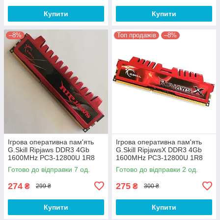
Купити
Купити
–8%
Топ продажів
–8%
Ігрова оперативна пам'ять
Ігрова оперативна пам'ять
G.Skill Ripjaws DDR3 4Gb
G.Skill RipjawsX DDR3 4Gb
1600MHz PC3-12800U 1R8
1600MHz PC3-12800U 1R8
CL9 (F3-12800CL9D-8GBRL)
CL9 (F3-12800CL9D-8GBXL)
Готово до відправки 7 од.
Готово до відправки 2 од.
Б/В
Б/В
274
275
₴
₴
299 ₴
300 ₴
Купити
Купити