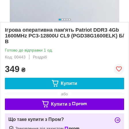
Ігрова оперативна пам'ять Patriot DDR3 4Gb
1600MHz PC3-12800U CL9 (PGD38G1600ELK) Б/
В
Готово до відправки 1 од.
Код: 00443
Роздріб
349
₴
Купити
або
Купити з
Що таке купити з Пром?
Замовлення під захистом