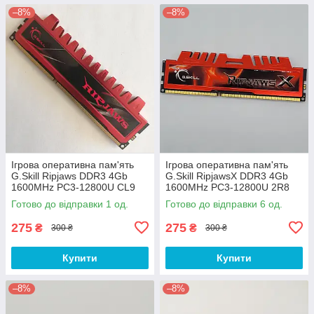
–8%
–8%
Ігрова оперативна пам'ять
Ігрова оперативна пам'ять
G.Skill Ripjaws DDR3 4Gb
G.Skill RipjawsX DDR3 4Gb
1600MHz PC3-12800U CL9
1600MHz PC3-12800U 2R8
(F3-12800CL9Q-16GBRL) Б/В
CL9 (F3-12800CL9D-8GBXL)
Готово до відправки 1 од.
Готово до відправки 6 од.
Б/В
275
275
₴
₴
300 ₴
300 ₴
Купити
Купити
–8%
–8%