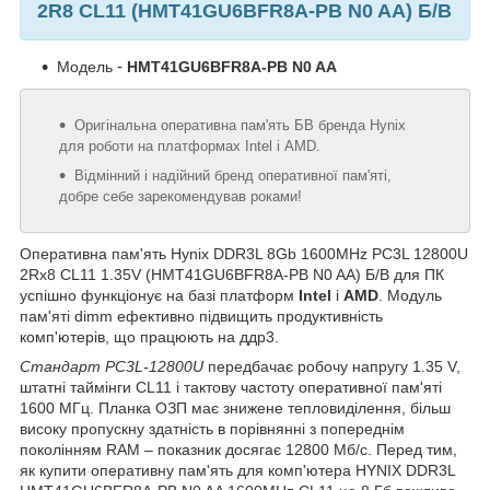
2R8 CL11 (HMT41GU6BFR8A-PB N0 AA) Б/В
Модель
-
HMT41GU6BFR8A-PB N0 AA
Оригінальна
оперативна
пам'ять
БВ
бренда
Hynix
для
роботи
на
платформах
Intel
і
AMD
.
Відмінний
і
надійний
бренд
оперативної
пам'яті
,
добре
себе
зарекомендував
роками
!
Оперативна пам'ять Hynix DDR3L 8Gb 1600MHz PC3L 12800U
2Rx8 CL11 1.35V (HMT41GU6BFR8A-PB N0 AA) Б/В для ПК
успішно функціонує на базі платформ
Intel
і
AMD
. Модуль
пам'яті dimm ефективно підвищить продуктивність
комп'ютерів, що працюють на ддр3.
Стандарт PC3L-12800U
передбачає робочу напругу 1.35 V,
штатні таймінги CL11 і тактову частоту оперативної пам'яті
1600 МГц. Планка ОЗП має знижене тепловиділення, більш
високу пропускну здатність в порівнянні з попереднім
поколінням RAM – показник досягає 12800 Мб/с. Перед тим,
як купити оперативну пам'ять для комп'ютера HYNIX DDR3L