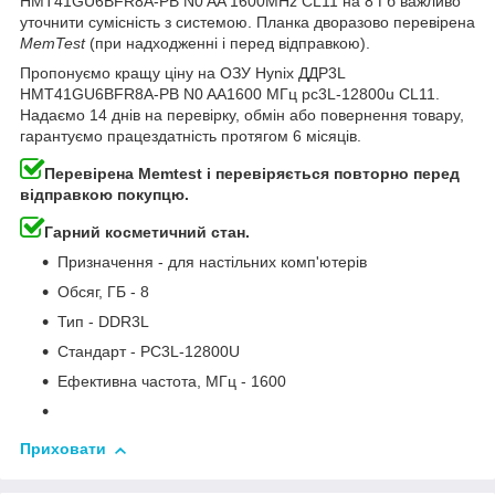
HMT41GU6BFR8A-PB N0 AA 1600MHz CL11 на 8 Гб важливо
уточнити сумісність з системою. Планка дворазово перевірена
MemTest
(при надходженні і перед відправкою).
Пропонуємо кращу ціну на ОЗУ Hynix ДДР3L
HMT41GU6BFR8A-PB N0 AA1600 МГц pc3L-12800u CL11.
Надаємо 14 днів на перевірку, обмін або повернення товару,
гарантуємо працездатність протягом 6 місяців.
Перевірена
Memtest
і
перевіряється
повторно
перед
відправкою
покупцю
.
Гарний косметичний
стан
.
Призначення
-
для
настільних
комп'ютерів
Обсяг
,
ГБ
-
8
Тип
-
DDR3L
Стандарт
-
PC3L
-
12800U
Ефективна
частота
,
МГц
- 1600
Приховати