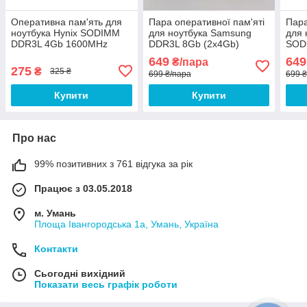
Оперативна пам'ять для
Пара оперативної пам'яті
Пара
ноутбука Hynix SODIMM
для ноутбука Samsung
для 
DDR3L 4Gb 1600MHz
DDR3L 8Gb (2x4Gb)
SOD
PC3L-12800s 1R8 CL11
1600MHz PC3L-12800s
(2x4
649
649
₴/пара
(HMT451S6BFR8A-PB N0
CL11 (M471B5173BH0-
1280
275
₴
325 ₴
699 ₴/пара
699 
AA) Б/В
YK0) Б/В
(M4
Купити
Купити
Про нас
99% позитивних з 761 відгука за рік
Працює з 03.05.2018
м. Умань
Площа Івангородська 1а, Умань, Україна
Контакти
Сьогодні вихідний
Показати весь графік роботи